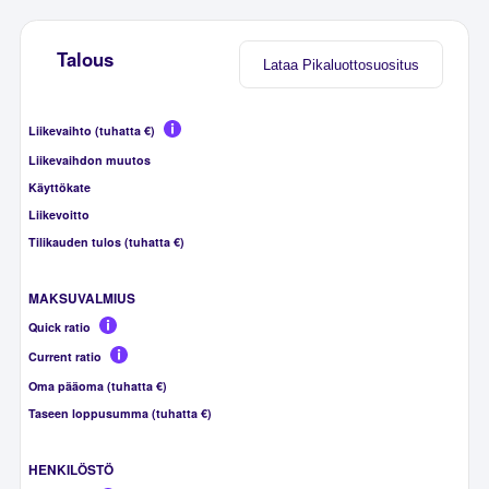
Talous
Lataa Pikaluottosuositus
Liikevaihto (tuhatta €)
Liikevaihdon muutos
Käyttökate
Liikevoitto
Tilikauden tulos (tuhatta €)
MAKSUVALMIUS
Quick ratio
Current ratio
Oma pääoma (tuhatta €)
Taseen loppusumma (tuhatta €)
HENKILÖSTÖ