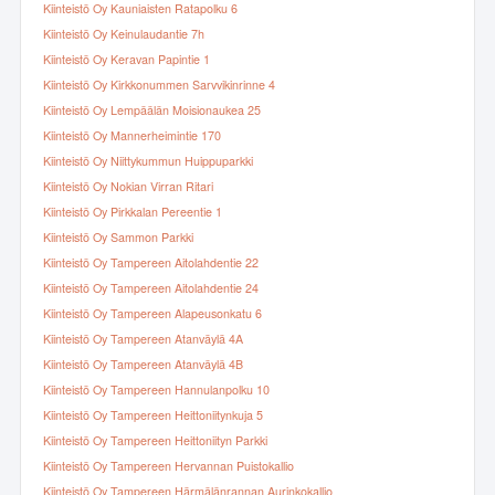
Kiinteistö Oy Kauniaisten Ratapolku 6
Kiinteistö Oy Keinulaudantie 7h
Kiinteistö Oy Keravan Papintie 1
Kiinteistö Oy Kirkkonummen Sarvvikinrinne 4
Kiinteistö Oy Lempäälän Moisionaukea 25
Kiinteistö Oy Mannerheimintie 170
Kiinteistö Oy Niittykummun Huippuparkki
Kiinteistö Oy Nokian Virran Ritari
Kiinteistö Oy Pirkkalan Pereentie 1
Kiinteistö Oy Sammon Parkki
Kiinteistö Oy Tampereen Aitolahdentie 22
Kiinteistö Oy Tampereen Aitolahdentie 24
Kiinteistö Oy Tampereen Alapeusonkatu 6
Kiinteistö Oy Tampereen Atanväylä 4A
Kiinteistö Oy Tampereen Atanväylä 4B
Kiinteistö Oy Tampereen Hannulanpolku 10
Kiinteistö Oy Tampereen Heittoniitynkuja 5
Kiinteistö Oy Tampereen Heittoniityn Parkki
Kiinteistö Oy Tampereen Hervannan Puistokallio
Kiinteistö Oy Tampereen Härmälänrannan Aurinkokallio