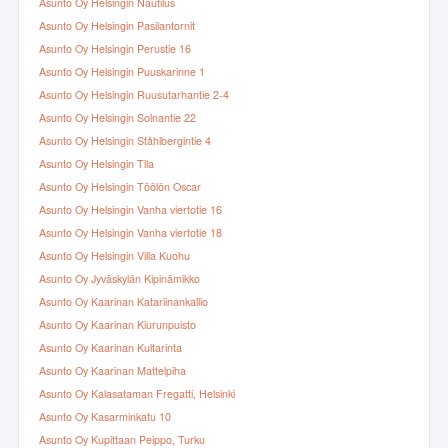
Asunto Oy Helsingin Nautilus
Asunto Oy Helsingin Pasilantornit
Asunto Oy Helsingin Perustie 16
Asunto Oy Helsingin Puuskarinne 1
Asunto Oy Helsingin Ruusutarhantie 2-4
Asunto Oy Helsingin Solnantie 22
Asunto Oy Helsingin Ståhlbergintie 4
Asunto Oy Helsingin Tila
Asunto Oy Helsingin Töölön Oscar
Asunto Oy Helsingin Vanha viertotie 16
Asunto Oy Helsingin Vanha viertotie 18
Asunto Oy Helsingin Villa Kuohu
Asunto Oy Jyväskylän Kipinämikko
Asunto Oy Kaarinan Katariinankallio
Asunto Oy Kaarinan Kiurunpuisto
Asunto Oy Kaarinan Kultarinta
Asunto Oy Kaarinan Mattelpiha
Asunto Oy Kalasataman Fregatti, Helsinki
Asunto Oy Kasarminkatu 10
Asunto Oy Kupittaan Peippo, Turku