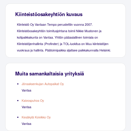
Kiinteistöosakeyhtiön kuvaus
Kiinteistö Oy Vantaan Tempo perustettiin vuonna 2007.
Kiinteistöosakeyhtiön toimitusjohtana toimii Nikke Mustonen ja
kotipaikkakunta on Vantaa. Yhtiön pääasiallinen toimiala on
Kiinteistöjenhallinta (Profinder) ja TOL-luokitus on Muu kiinteistöjen
vuokraus ja hallinta. Päätoimipaikka sijaitsee paikkakunnalla Helsinki.
Muita samankaltaisia yrityksiä
Jönsaksenkujan Autopaikat Oy
Vantaa
Kaivospuhos Oy
Vantaa
Kesäkylä Koivikko Oy
Vantaa