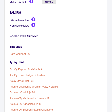
Maksuviivetieto
NÄYTÄ
TALOUS
Liikevaihtoluokka
Henkilöstöluokka
KONSERNIRAKENNE
Emoyhtiö
Sato-Asunnot Oy
Tytäryhtiöt
As. Oy Espoon Suvikäytävä
As. Oy Turun Tallgreninkartano
As.oy Urheilukatu 38
Asunto-osakeyhtiö Arabian Valo, Helsinki
Asunto - Oy 4 linja 24
Asunto-Oy Vantaan Herttuantie 3
Asunto Oy Agricolankuja 8
Asunto Oy Espoon Kaupinkalliontie 5