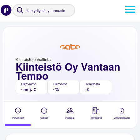
Kiinteistöjenhallinta
Kiinteistö Oy Vantaan
Tempo
Liikevaihto
Liikevoitto
Henkilöstö
- milj. €
- %
- %
Perustiedot
Uutiset
Päättäjät
Toimipaikat
Verkkolaskutus