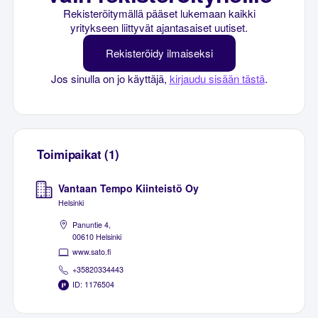
Rekisteröitymällä pääset lukemaan kaikki
yritykseen liittyvät ajantasaiset uutiset.
Rekisteröidy ilmaiseksi
Jos sinulla on jo käyttäjä,
kirjaudu sisään tästä
.
Toimipaikat (1)
Vantaan Tempo Kiinteistö Oy
Helsinki
Panuntie 4,
00610 Helsinki
www.sato.fi
+35820334443
ID: 1176504