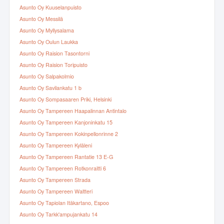
Asunto Oy Kuuselanpuisto
Asunto Oy Messilä
Asunto Oy Myllysalama
Asunto Oy Oulun Laukka
Asunto Oy Raision Tasontorni
Asunto Oy Raision Toripuisto
Asunto Oy Salpakolmio
Asunto Oy Savilankatu 1 b
Asunto Oy Sompasaaren Priki, Helsinki
Asunto Oy Tampereen Haapalinnan Antintalo
Asunto Oy Tampereen Kanjoninkatu 15
Asunto Oy Tampereen Kokinpellonrinne 2
Asunto Oy Tampereen Kyläleni
Asunto Oy Tampereen Rantatie 13 E-G
Asunto Oy Tampereen Rotkonraitti 6
Asunto Oy Tampereen Strada
Asunto Oy Tampereen Waltteri
Asunto Oy Tapiolan Itäkartano, Espoo
Asunto Oy Tarkk'ampujankatu 14