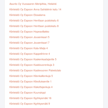
Asunto Oy Vuosaaren Meripihka, Helsinki
Kiinteistö Oy Espoon Anna Sahlsténin katu 14
Kiinteistö Oy Espoon Elosalama
Kiinteistö Oy Espoon Henttaan puistokatu 6
Kiinteistö Oy Espoon Henttaan puistokatu 8
Kiinteistö Oy Espoon Hopeavillakko
Kiinteistö Oy Espoon Jousenkaari 5
Kiinteistö Oy Espoon Jousenkaari 7
Kiinteistö Oy Espoon Kala-Maija 4
Kiinteistö Oy Espoon Kappelirinne 4
Kiinteistö Oy Espoon Kaskenkaatajantie 5
Kiinteistö Oy Espoon Kaskivuorenkuja 3
Kiinteistö Oy Espoon Kastevuoren Palvelutalo
Kiinteistö Oy Espoon Kilonkallionkuja 5
Kiinteistö Oy Espoon Kilvoituksentie 1
Kiinteistö Oy Espoon Kiskottajankuja 4
Kiinteistö Oy Espoon Kuunsirppi
Kiinteistö Oy Espoon Kyyhkysmäki 16
Kiinteistö Oy Espoon Kyyhkysmäki 9