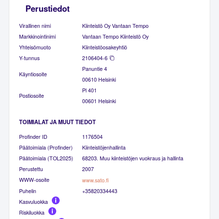
Perustiedot
Virallinen nimi
Kiinteistö Oy Vantaan Tempo
Markkinointinimi
Vantaan Tempo Kiinteistö Oy
Yhteisömuoto
Kiinteistöosakeyhtiö
Y-tunnus
2106404-6
Panuntie 4
Käyntiosoite
00610 Helsinki
Pl 401
Postiosoite
00601 Helsinki
TOIMIALAT JA MUUT TIEDOT
Profinder ID
1176504
Päätoimiala (Profinder)
Kiinteistöjenhallinta
Päätoimiala (TOL2025)
68203. Muu kiinteistöjen vuokraus ja hallinta
Perustettu
2007
WWW-osoite
www.sato.fi
Puhelin
+35820334443
Kasvuluokka
Riskiluokka