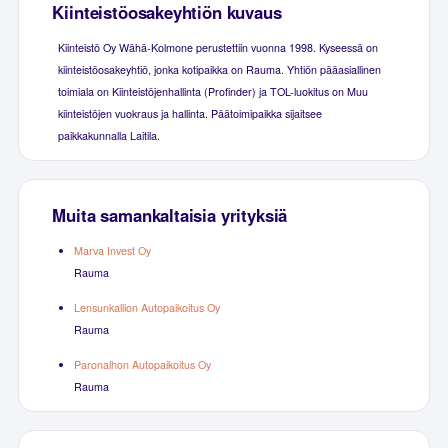
Kiinteistöosakeyhtiön kuvaus
Kiinteistö Oy Wähä-Kolmone perustettiin vuonna 1998. Kyseessä on
kiinteistöosakeyhtiö, jonka kotipaikka on Rauma. Yhtiön pääasiallinen
toimiala on Kiinteistöjenhallinta (Profinder) ja TOL-luokitus on Muu
kiinteistöjen vuokraus ja hallinta. Päätoimipaikka sijaitsee
paikkakunnalla Laitila.
Muita samankaltaisia yrityksiä
Marva Invest Oy
Rauma
Lensunkallion Autopaikoitus Oy
Rauma
Paronalhon Autopaikoitus Oy
Rauma