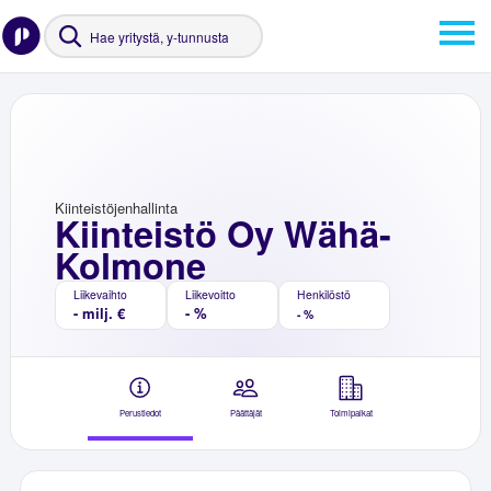
Kiinteistöjenhallinta
Kiinteistö Oy Wähä-
Kolmone
Liikevaihto
Liikevoitto
Henkilöstö
- milj. €
- %
- %
Perustiedot
Päättäjät
Toimipaikat