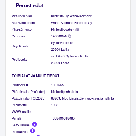
Perustiedot
Virallinen nimi
Kiinteistö Oy Wähä-Kolmone
Markkinointinimi
Wähä-Kolmone Kiinteistö Oy
Yhteisömuoto
Kiinteistöosakeyhtiö
Y-tunnus
1460068-0
Sytkorventie 15
Käyntiosoite
23800 Laitila
c/o Oikarii Sytkorventie 15
Postiosoite
23800 Laitila
TOIMIALAT JA MUUT TIEDOT
Profinder ID
1067665
Päätoimiala (Profinder)
Kiinteistöjenhallinta
Päätoimiala (TOL2025)
68203. Muu kiinteistöjen vuokraus ja hallinta
Perustettu
1998
WWW-osoite
Puhelin
+358400318080
Kasvuluokka
Riskiluokka