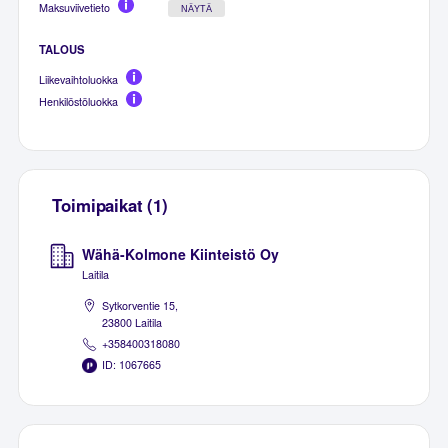
Maksuviivetieto
NÄYTÄ
TALOUS
Liikevaihtoluokka
Henkilöstöluokka
Toimipaikat (1)
Wähä-Kolmone Kiinteistö Oy
Laitila
Sytkorventie 15,
23800 Laitila
+358400318080
ID: 1067665