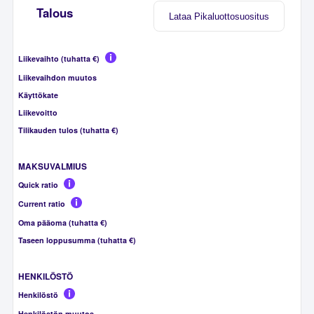
Talous
Lataa Pikaluottosuositus
Liikevaihto (tuhatta €)
Liikevaihdon muutos
Käyttökate
Liikevoitto
Tilikauden tulos (tuhatta €)
MAKSUVALMIUS
Quick ratio
Current ratio
Oma pääoma (tuhatta €)
Taseen loppusumma (tuhatta €)
HENKILÖSTÖ
Henkilöstö
Henkilöstön muutos