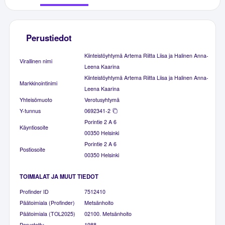
Perustiedot
Kiinteistöyhtymä Artema Riitta Liisa ja Halinen Anna-
Virallinen nimi
Leena Kaarina
Kiinteistöyhtymä Artema Riitta Liisa ja Halinen Anna-
Markkinointinimi
Leena Kaarina
Yhteisömuoto
Verotusyhtymä
Y-tunnus
0692341-2
Porintie 2 A 6
Käyntiosoite
00350 Helsinki
Porintie 2 A 6
Postiosoite
00350 Helsinki
TOIMIALAT JA MUUT TIEDOT
Profinder ID
7512410
Päätoimiala (Profinder)
Metsänhoito
Päätoimiala (TOL2025)
02100. Metsänhoito
Perustettu
1988