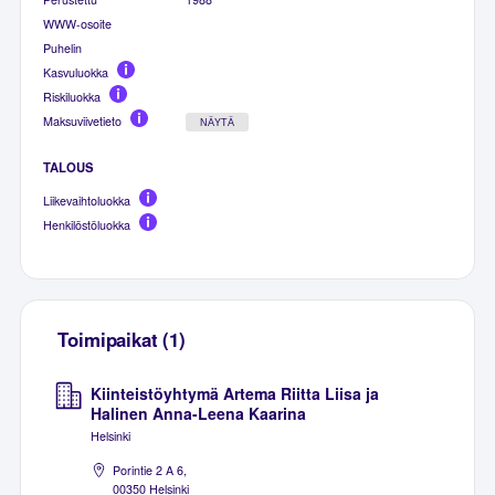
WWW-osoite
Puhelin
Kasvuluokka
Riskiluokka
Maksuviivetieto
NÄYTÄ
TALOUS
Liikevaihtoluokka
Henkilöstöluokka
Toimipaikat (1)
Kiinteistöyhtymä Artema Riitta Liisa ja
Halinen Anna-Leena Kaarina
Helsinki
Porintie 2 A 6,
00350 Helsinki