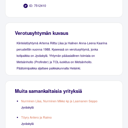
ID: 7512410
Verotusyhtymän kuvaus
Kiinteistöyhtymä Artema Riitta Liisa ja Halinen Anna-Leena Kaarina
perustettiin vuonna 1988. Kyseessä on verotusyhtymä, jonka
kotipaikka on Jyväskylä. Yhtymän pääasiallinen toimiala on
Metsänhoito (Profinder) ja TOL-luokitus on Metsänhoito.
Päätoimipaikka sijaitsee paikkakunnalla Helsinki.
Muita samankaltaisia yrityksiä
Nurminen Liisa, Nurminen Mikko kp ja Laamanen Seppo
Jyväskylä
Töyry Antero ja Raimo
Jyväskylä