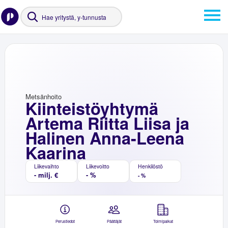
Metsänhoito
Kiinteistöyhtymä
Artema Riitta Liisa ja
Halinen Anna-Leena
Kaarina
Liikevaihto
Liikevoitto
Henkilöstö
- milj. €
- %
- %
Perustiedot
Päättäjät
Toimipaikat