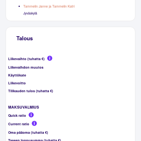
Tammelin Janne ja Tammelin Katri
Jyväskylä
Talous
Liikevaihto (tuhatta €)
Liikevaihdon muutos
Käyttökate
Liikevoitto
Tilikauden tulos (tuhatta €)
MAKSUVALMIUS
Quick ratio
Current ratio
Oma pääoma (tuhatta €)
Taseen loppusumma (tuhatta €)