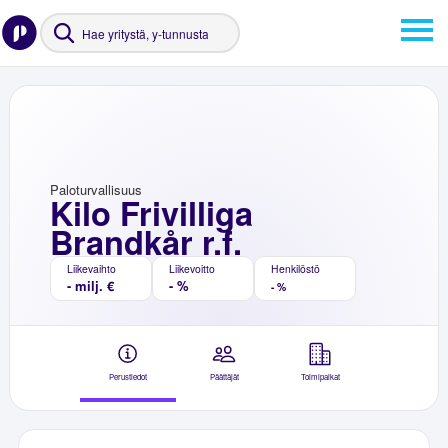
Paloturvallisuus
Kilo Frivilliga
Brandkår r.f.
Liikevaihto
Liikevoitto
Henkilöstö
- milj. €
- %
- %
Perustiedot
Päättäjät
Toimipaikat