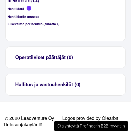
HENKILÖSTÖ (1-4)
Henkilöstö
Henkilöstön muutos
Liikevaihto per henkilö (tuhatta €)
Operatiiviset päättäjät (0)
Hallitus ja vastuuhenkilöt (0)
© 2020 Leadventure Oy
Logos provided by Clearbit
Tietosuojakäytäntö
Ota yhteyttä Profinderin B2B myyntiin