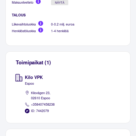
Maksuviivetieto
NÄYTÄ
TALOUS
Liikevaihtoluokka
0-0.2 milj. euroa
Henkilöstöluokka
1-4 henkilöä
Toimipaikat (1)
Kilo VPK
Espoo
Kilovägen 23,
02610 Espoo
+358407458238
ID: 7442079