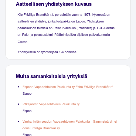
Aatteellisen yhdistyksen kuvaus
Kilo Frivilliga Brandkår r.f. perustettiin vuonna 1978. Kyseessä on
aatteellinen yhdistys, jonka kotipaikka on Espoo. Yhdistyksen
pääasiallinen toimiala on Paloturvallisuus (Profinder) ja TOL-luokitus
on Palo- ja pelastustoimi. Päätoimipaikka sijaitsee paikkakunnalla
Espoo.
Yhdistyksellä on työntekijöitä 1-4 henkilöä.
Muita samankaltaisia yrityksiä
Espoon Vapaaehtoinen Palokunta ry:Esbo Frivilliga Brandkår rf
Espoo
Pitkäjärven Vapaaehtoinen Palokunta ry
Espoo
Vanhankylän seudun Vapaaehtoinen Palokunta - Gammelgård nej
dens Frivilliga Brandkår ry
Espoo