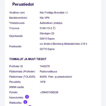
Perustiedot
Virallinen nimi
Kilo Frivilliga Brandkår r.f.
Markkinointinimi
Kilo VPK
Yhteisömuoto
Aatteellinen yhdistys
Y-tunnus
0194115-2
Kilovägen 23
Käyntiosoite
02610 Espoo
c/o Anders Blomberg Mickelsbrinken 2 B 4
Postiosoite
02770 Espoo
TOIMIALAT JA MUUT TIEDOT
Profinder ID
7442079
Päätoimiala (Profinder)
Paloturvallisuus
Päätoimiala (TOL2025)
84250. Palo- ja pelastustoimi
Perustettu
1978
WWW-osoite
Puhelin
+358407458238
Kasvuluokka
Riskiluokka