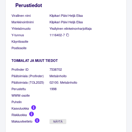
Perustiedot
Virallinen nimi
Kilpikari Päivi Heljä Elisa
Markkinointinimi
Kilpikari Päivi Heljä Elisa
Yhteisömuoto
Yksityinen elinkeinonharjoittaja
Y-tunnus
1116402-7
Käyntiosoite
Postiosoite
TOIMIALAT JA MUUT TIEDOT
Profinder ID
7538702
Päätoimiala (Profinder)
Metsänhoito
Päätoimiala (TOL2025)
02100. Metsänhoito
Perustettu
1998
WWW-osoite
Puhelin
Kasvuluokka
Riskiluokka
Maksuviivetieto
NÄYTÄ