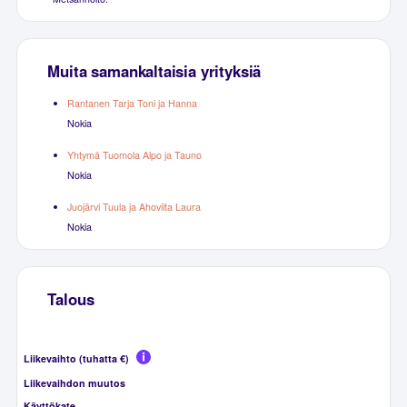
Muita samankaltaisia yrityksiä
Rantanen Tarja Toni ja Hanna
Nokia
Yhtymä Tuomola Alpo ja Tauno
Nokia
Juojärvi Tuula ja Ahoviita Laura
Nokia
Talous
Liikevaihto (tuhatta €)
Liikevaihdon muutos
Käyttökate