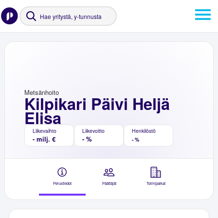
Metsänhoito
Kilpikari Päivi Heljä
Elisa
Liikevaihto
Liikevoitto
Henkilöstö
- milj. €
- %
- %
Perustiedot
Päättäjät
Toimipaikat