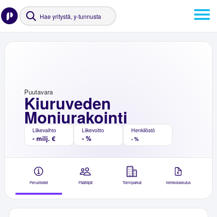
Puutavara
Kiuruveden
Moniurakointi
Liikevaihto
Liikevoitto
Henkilöstö
- milj. €
- %
- %
Perustiedot
Päättäjät
Toimipaikat
Verkkolaskutus