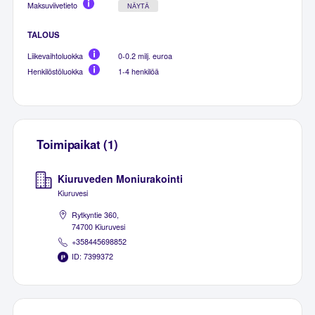
Maksuviivetieto
NÄYTÄ
TALOUS
Liikevaihtoluokka
0-0.2 milj. euroa
Henkilöstöluokka
1-4 henkilöä
Toimipaikat (1)
Kiuruveden Moniurakointi
Kiuruvesi
Rytkyntie 360,
74700 Kiuruvesi
+358445698852
ID: 7399372