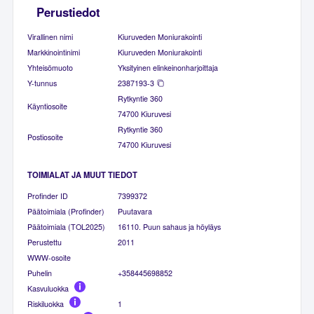
Perustiedot
Virallinen nimi
Kiuruveden Moniurakointi
Markkinointinimi
Kiuruveden Moniurakointi
Yhteisömuoto
Yksityinen elinkeinonharjoittaja
Y-tunnus
2387193-3
Rytkyntie 360
Käyntiosoite
74700 Kiuruvesi
Rytkyntie 360
Postiosoite
74700 Kiuruvesi
TOIMIALAT JA MUUT TIEDOT
Profinder ID
7399372
Päätoimiala (Profinder)
Puutavara
Päätoimiala (TOL2025)
16110. Puun sahaus ja höyläys
Perustettu
2011
WWW-osoite
Puhelin
+358445698852
Kasvuluokka
Riskiluokka
1