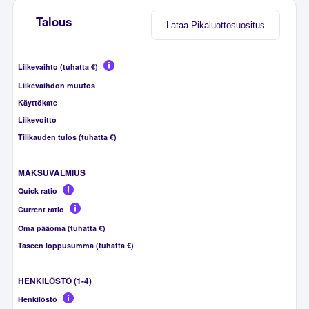
Talous
Lataa Pikaluottosuositus
Liikevaihto (tuhatta €)
Liikevaihdon muutos
Käyttökate
Liikevoitto
Tilikauden tulos (tuhatta €)
MAKSUVALMIUS
Quick ratio
Current ratio
Oma pääoma (tuhatta €)
Taseen loppusumma (tuhatta €)
HENKILÖSTÖ (1-4)
Henkilöstö