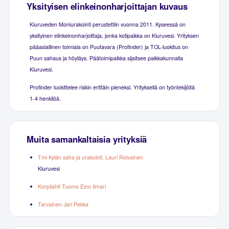
Yksityisen elinkeinonharjoittajan kuvaus
Kiuruveden Moniurakointi perustettiin vuonna 2011. Kyseessä on
yksityinen elinkeinonharjoittaja, jonka kotipaikka on Kiuruvesi. Yrityksen
pääasiallinen toimiala on Puutavara (Profinder) ja TOL-luokitus on
Puun sahaus ja höyläys. Päätoimipaikka sijaitsee paikkakunnalla
Kiuruvesi.
Profinder luokittelee riskin erittäin pieneksi. Yrityksellä on työntekijöitä
1-4 henkilöä.
Muita samankaltaisia yrityksiä
Tmi Kylän saha ja urakointi, Lauri Roivainen
Kiuruvesi
Korpilahti Tuomo Eino Ilmari
Tarvainen Jari Pekka