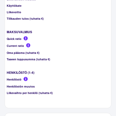
Käyttökate
Liikevoitto
Tilikauden tulos (tuhatta €)
MAKSUVALMIUS
Quick ratio
Current ratio
Oma pääoma (tuhatta €)
Taseen loppusumma (tuhatta €)
HENKILÖSTÖ (1-4)
Henkilöstö
Henkilöstön muutos
Liikevaihto per henkilö (tuhatta €)