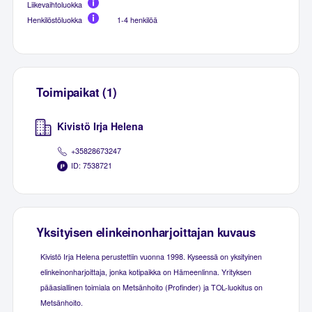
Liikevaihtoluokka
Henkilöstöluokka
1-4 henkilöä
Toimipaikat (1)
Kivistö Irja Helena
+35828673247
ID: 7538721
Yksityisen elinkeinonharjoittajan kuvaus
Kivistö Irja Helena perustettiin vuonna 1998. Kyseessä on yksityinen
elinkeinonharjoittaja, jonka kotipaikka on Hämeenlinna. Yrityksen
pääasiallinen toimiala on Metsänhoito (Profinder) ja TOL-luokitus on
Metsänhoito.