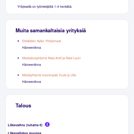
Yrityksellä on työntekijöitä 1-4 henkilöä.
Muita samankaltaisia yrityksiä
Eteläisten Kylän Yhteismaat
Hämeenlinna
Maatalousyhtymä Nissi Antti ja Nissi Lauri
Hämeenlinna
Metsäyhtymä Vuorenpää Tuula ja Ulla
Hämeenlinna
Talous
Liikevaihto (tuhatta €)
Liikevaihdon muutos