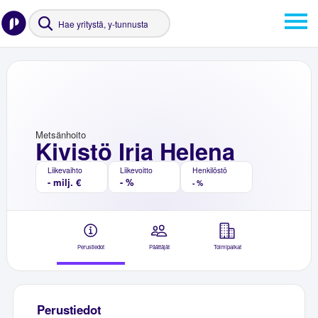
Metsänhoito
Kivistö Irja Helena
Liikevaihto
Liikevoitto
Henkilöstö
- milj. €
- %
- %
Perustiedot
Päättäjät
Toimipaikat
Perustiedot