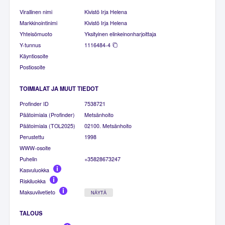
Virallinen nimi
Kivistö Irja Helena
Markkinointinimi
Kivistö Irja Helena
Yhteisömuoto
Yksityinen elinkeinonharjoittaja
Y-tunnus
1116484-4
Käyntiosoite
Postiosoite
TOIMIALAT JA MUUT TIEDOT
Profinder ID
7538721
Päätoimiala (Profinder)
Metsänhoito
Päätoimiala (TOL2025)
02100. Metsänhoito
Perustettu
1998
WWW-osoite
Puhelin
+35828673247
Kasvuluokka
Riskiluokka
Maksuviivetieto
NÄYTÄ
TALOUS