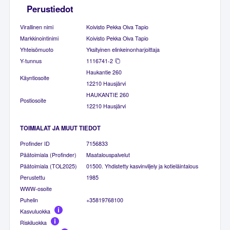
Perustiedot
Virallinen nimi
Koivisto Pekka Oiva Tapio
Markkinointinimi
Koivisto Pekka Oiva Tapio
Yhteisömuoto
Yksityinen elinkeinonharjoittaja
Y-tunnus
1116741-2
Haukantie 260
Käyntiosoite
12210 Hausjärvi
HAUKANTIE 260
Postiosoite
12210 Hausjärvi
TOIMIALAT JA MUUT TIEDOT
Profinder ID
7156833
Päätoimiala (Profinder)
Maatalouspalvelut
Päätoimiala (TOL2025)
01500. Yhdistetty kasvinviljely ja kotieläintalous
Perustettu
1985
WWW-osoite
Puhelin
+35819768100
Kasvuluokka
Riskiluokka