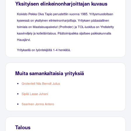
Yksityisen elinkeinonharjoittajan kuvaus
Koivisto Pekka Oiva Tapio perustettiin vuonna 1985. Yritysmuodoltaan
kyseessä on yksityinen elinkeinonharjoittaja. Yrityksen pääasiallinen
toimiala on Maatalouspalvelut (Profinder) ja TOL-luokitus on Yhdistetty
kasvinviljely ja kotieläintalous. Päätoimipaikka sijaitsee paikkakunnalla
Hausjärvi.
Yrityksellä on työntekijöitä 1-4 henkilöä.
Muita samankaltaisia yrityksiä
Grotenfelt Nils Berndt Julius
Sipilä Lasse Juhani
Saarinen Jorma Antero
Talous