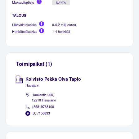
Maksuviivetieto
NÄYTÄ
TALOUS
Liikevaihtoluokka
0-0.2 milj. euroa
Henkilöstöluokka
1-4 henkilöä
Toimipaikat (1)
Koivisto Pekka Oiva Tapio
Hausjärvi
Haukantie 260,
12210 Hausjärvi
+35819768100
ID: 7156833