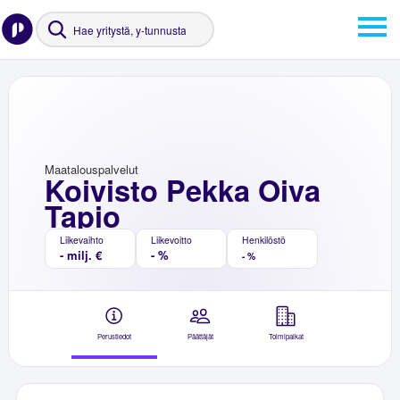
Maatalouspalvelut
Koivisto Pekka Oiva
Tapio
Liikevaihto
Liikevoitto
Henkilöstö
- milj. €
- %
- %
Perustiedot
Päättäjät
Toimipaikat