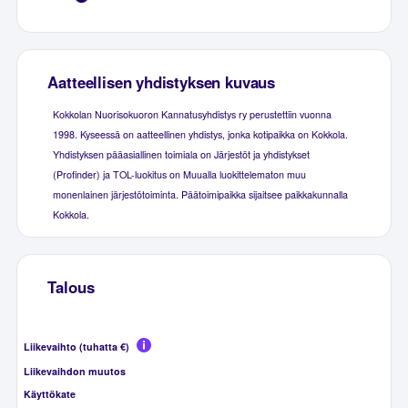
Aatteellisen yhdistyksen kuvaus
Kokkolan Nuorisokuoron Kannatusyhdistys ry perustettiin vuonna
1998. Kyseessä on aatteellinen yhdistys, jonka kotipaikka on Kokkola.
Yhdistyksen pääasiallinen toimiala on Järjestöt ja yhdistykset
(Profinder) ja TOL-luokitus on Muualla luokittelematon muu
monenlainen järjestötoiminta. Päätoimipaikka sijaitsee paikkakunnalla
Kokkola.
Talous
Liikevaihto (tuhatta €)
Liikevaihdon muutos
Käyttökate