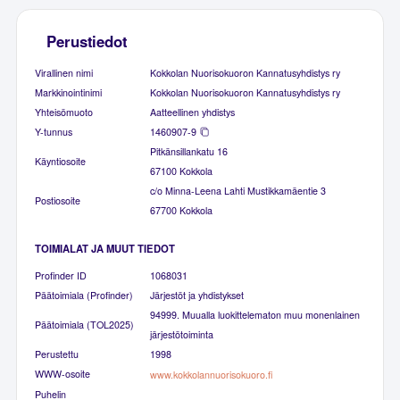
Perustiedot
Virallinen nimi
Kokkolan Nuorisokuoron Kannatusyhdistys ry
Markkinointinimi
Kokkolan Nuorisokuoron Kannatusyhdistys ry
Yhteisömuoto
Aatteellinen yhdistys
Y-tunnus
1460907-9
Pitkänsillankatu 16
Käyntiosoite
67100 Kokkola
c/o Minna-Leena Lahti Mustikkamäentie 3
Postiosoite
67700 Kokkola
TOIMIALAT JA MUUT TIEDOT
Profinder ID
1068031
Päätoimiala (Profinder)
Järjestöt ja yhdistykset
94999. Muualla luokittelematon muu monenlainen
Päätoimiala (TOL2025)
järjestötoiminta
Perustettu
1998
WWW-osoite
www.kokkolannuorisokuoro.fi
Puhelin