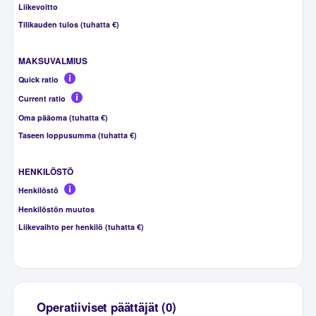
Liikevoitto
Tilikauden tulos (tuhatta €)
MAKSUVALMIUS
Quick ratio
Current ratio
Oma pääoma (tuhatta €)
Taseen loppusumma (tuhatta €)
HENKILÖSTÖ
Henkilöstö
Henkilöstön muutos
Liikevaihto per henkilö (tuhatta €)
Operatiiviset päättäjät (0)