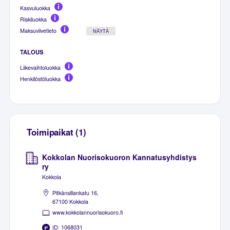
Kasvuluokka
Riskiluokka
Maksuviivetieto
NÄYTÄ
TALOUS
Liikevaihtoluokka
Henkilöstöluokka
Toimipaikat (1)
Kokkolan Nuorisokuoron Kannatusyhdistys
ry
Kokkola
Pitkänsillankatu 16,
67100 Kokkola
www.kokkolannuorisokuoro.fi
ID: 1068031