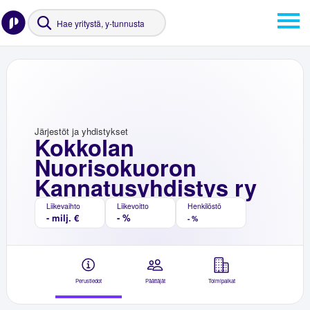
Järjestöt ja yhdistykset
Kokkolan
Nuorisokuoron
Kannatusyhdistys ry
Liikevaihto
Liikevoitto
Henkilöstö
- milj. €
- %
- %
Perustiedot
Päättäjät
Toimipaikat