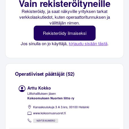
Vain rekisteröityneille
Rekisteröidy, ja saat näkyville yrityksen tarkat
verkkolaskutiedot, kuten operaattoritunnuksen ja
välittäjän nimen.
Rekisteröidy ilmaiseksi
Jos sinulla on jo käyttäjä,
kirjaudu sisään tästä
.
Operatiiviset päättäjät (52)
Arttu Kokko
Liittohallituksen jäsen
Kokoomuksen Nuorten liitto ry
Kansakoulukuja 3 A 3.krs, 00100 Helsinki
www.kokoomusnuoret.fi
NÄYTÄ NUMERO