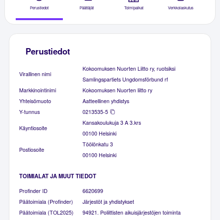
Perustiedot
Päättäjät
Toimipaikat
Verkkolaskutus
Perustiedot
Kokoomuksen Nuorten Liitto ry, ruotsiksi
Virallinen nimi
Samlingspartiets Ungdomsförbund rf
Markkinointinimi
Kokoomuksen Nuorten liitto ry
Yhteisömuoto
Aatteellinen yhdistys
Y-tunnus
0213535-5
Kansakoulukuja 3 A 3.krs
Käyntiosoite
00100 Helsinki
Töölönkatu 3
Postiosoite
00100 Helsinki
TOIMIALAT JA MUUT TIEDOT
Profinder ID
6620699
Päätoimiala (Profinder)
Järjestöt ja yhdistykset
Päätoimiala (TOL2025)
94921. Poliittisten aikuisjärjestöjen toiminta