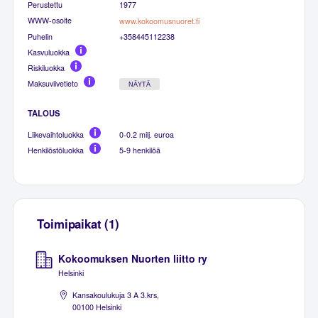
Perustettu
1977
WWW-osoite
www.kokoomusnuoret.fi
Puhelin
+358445112238
Kasvuluokka
Riskiluokka
Maksuviivetieto
NÄYTÄ
TALOUS
Liikevaihtoluokka
0-0.2 milj. euroa
Henkilöstöluokka
5-9 henkilöä
Toimipaikat (1)
Kokoomuksen Nuorten liitto ry
Helsinki
Kansakoulukuja 3 A 3.krs,
00100 Helsinki