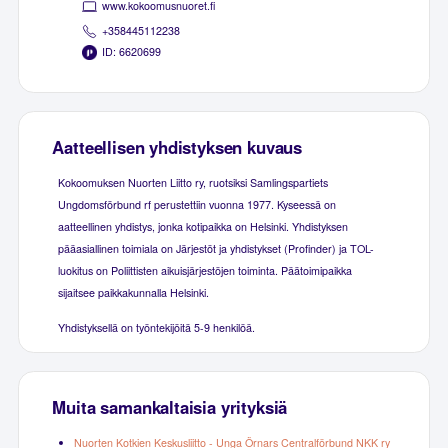
www.kokoomusnuoret.fi
+358445112238
ID: 6620699
Aatteellisen yhdistyksen kuvaus
Kokoomuksen Nuorten Liitto ry, ruotsiksi Samlingspartiets
Ungdomsförbund rf perustettiin vuonna 1977. Kyseessä on
aatteellinen yhdistys, jonka kotipaikka on Helsinki. Yhdistyksen
pääasiallinen toimiala on Järjestöt ja yhdistykset (Profinder) ja TOL-
luokitus on Poliittisten aikuisjärjestöjen toiminta. Päätoimipaikka
sijaitsee paikkakunnalla Helsinki.
Yhdistyksellä on työntekijöitä 5-9 henkilöä.
Muita samankaltaisia yrityksiä
Nuorten Kotkien Keskusliitto - Unga Örnars Centralförbund NKK ry