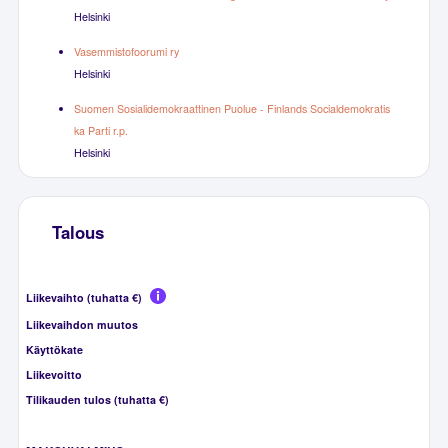
Helsinki
Vasemmistofoorumi ry
Helsinki
Suomen Sosialidemokraattinen Puolue - Finlands Socialdemokratis
ka Parti r.p.
Helsinki
Talous
Liikevaihto (tuhatta €)
Liikevaihdon muutos
Käyttökate
Liikevoitto
Tilikauden tulos (tuhatta €)