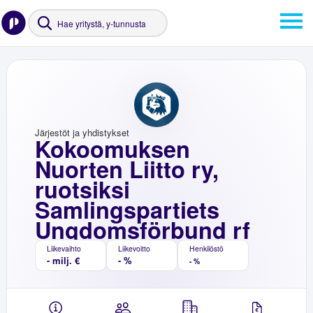
Järjestöt ja yhdistykset
Kokoomuksen
Nuorten Liitto ry,
ruotsiksi
Samlingspartiets
Ungdomsförbund rf
Liikevaihto
Liikevoitto
Henkilöstö
- milj. €
- %
- %