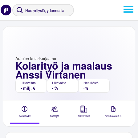
Autojen kolarikorjaamo
Kolarityö ja maalaus
Anssi Virtanen
Liikevaihto
Liikevoitto
Henkilöstö
- milj. €
- %
- %
Perustiedot
Päättäjät
Toimipaikat
Verkkolaskutus