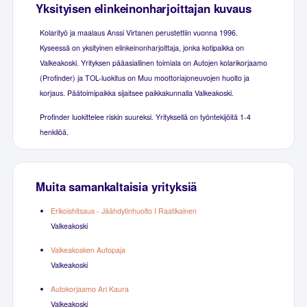
Yksityisen elinkeinonharjoittajan kuvaus
Kolarityö ja maalaus Anssi Virtanen perustettiin vuonna 1996.
Kyseessä on yksityinen elinkeinonharjoittaja, jonka kotipaikka on
Valkeakoski. Yrityksen pääasiallinen toimiala on Autojen kolarikorjaamo
(Profinder) ja TOL-luokitus on Muu moottoriajoneuvojen huolto ja
korjaus. Päätoimipaikka sijaitsee paikkakunnalla Valkeakoski.
Profinder luokittelee riskin suureksi. Yrityksellä on työntekijöitä 1-4
henkilöä.
Muita samankaltaisia yrityksiä
Erikoishitsaus - Jäähdytinhuolto I Raatikainen
Valkeakoski
Valkeakosken Autopaja
Valkeakoski
Autokorjaamo Ari Kaura
Valkeakoski