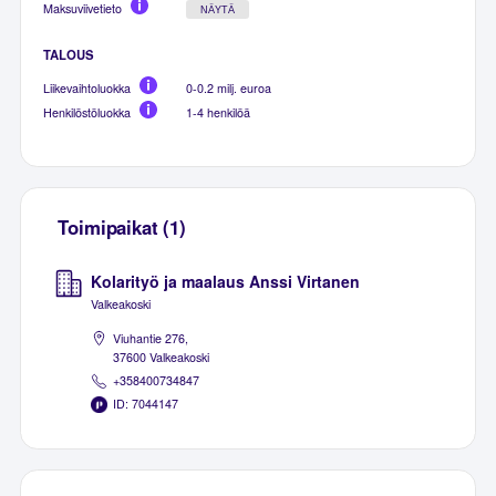
Maksuviivetieto
NÄYTÄ
TALOUS
Liikevaihtoluokka
0-0.2 milj. euroa
Henkilöstöluokka
1-4 henkilöä
Toimipaikat (1)
Kolarityö ja maalaus Anssi Virtanen
Valkeakoski
Viuhantie 276,
37600 Valkeakoski
+358400734847
ID: 7044147