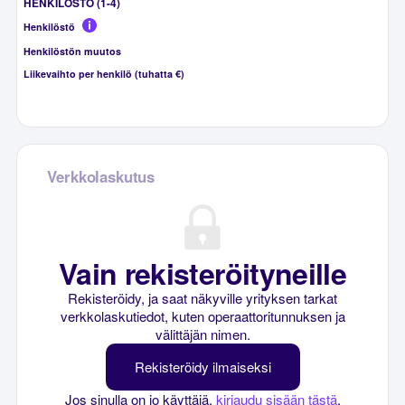
HENKILÖSTÖ (1-4)
Henkilöstö
Henkilöstön muutos
Liikevaihto per henkilö (tuhatta €)
Verkkolaskutus
Vain rekisteröityneille
Rekisteröidy, ja saat näkyville yrityksen tarkat
verkkolaskutiedot, kuten operaattoritunnuksen ja
välittäjän nimen.
Rekisteröidy ilmaiseksi
Jos sinulla on jo käyttäjä,
kirjaudu sisään tästä
.