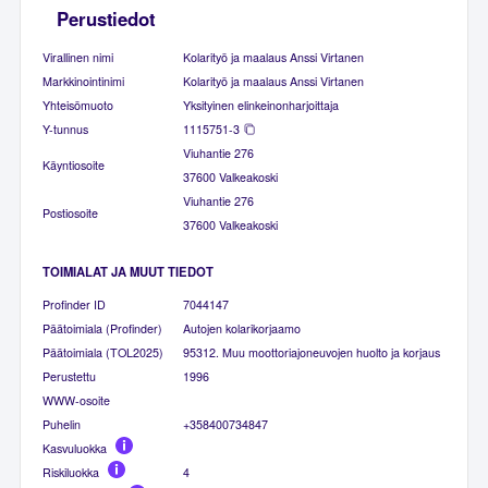
Perustiedot
Virallinen nimi
Kolarityö ja maalaus Anssi Virtanen
Markkinointinimi
Kolarityö ja maalaus Anssi Virtanen
Yhteisömuoto
Yksityinen elinkeinonharjoittaja
Y-tunnus
1115751-3
Viuhantie 276
Käyntiosoite
37600 Valkeakoski
Viuhantie 276
Postiosoite
37600 Valkeakoski
TOIMIALAT JA MUUT TIEDOT
Profinder ID
7044147
Päätoimiala (Profinder)
Autojen kolarikorjaamo
Päätoimiala (TOL2025)
95312. Muu moottoriajoneuvojen huolto ja korjaus
Perustettu
1996
WWW-osoite
Puhelin
+358400734847
Kasvuluokka
Riskiluokka
4