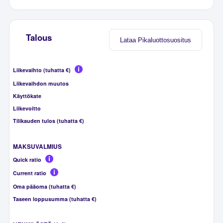
Talous
Lataa Pikaluottosuositus
Liikevaihto (tuhatta €)
Liikevaihdon muutos
Käyttökate
Liikevoitto
Tilikauden tulos (tuhatta €)
MAKSUVALMIUS
Quick ratio
Current ratio
Oma pääoma (tuhatta €)
Taseen loppusumma (tuhatta €)