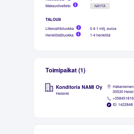
Maksuviivetieto
NÄYTÄ
TALOUS
Liikevaihtoluokka
0.4-1 milj. euroa
Henkilöstöluokka
1-4 henkilöä
Toimipaikat (1)
Konditoria NAMI Oy
Hakaniemen t
00530 Helsin
Helsinki
+358451816
ID: 1422848