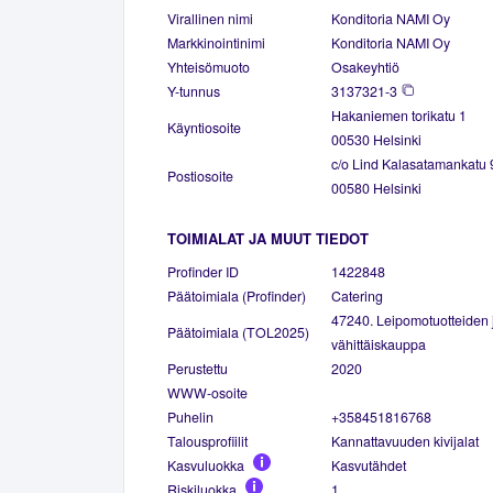
Virallinen nimi
Konditoria NAMI Oy
Markkinointinimi
Konditoria NAMI Oy
Yhteisömuoto
Osakeyhtiö
Y-tunnus
3137321-3
Hakaniemen torikatu 1
Käyntiosoite
00530 Helsinki
c/o Lind Kalasatamankatu 
Postiosoite
00580 Helsinki
TOIMIALAT JA MUUT TIEDOT
Profinder ID
1422848
Päätoimiala (Profinder)
Catering
47240. Leipomotuotteiden 
Päätoimiala (TOL2025)
vähittäiskauppa
Perustettu
2020
WWW-osoite
Puhelin
+358451816768
Talousprofiilit
Kannattavuuden kivijalat
Kasvuluokka
Kasvutähdet
Riskiluokka
1