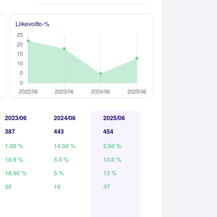
Liikevoitto-%
2023/06
2024/06
2025/06
387
443
454
1.00 %
14.50 %
2.50 %
18.9 %
5.0 %
13.0 %
18.90 %
5 %
13 %
36
16
47