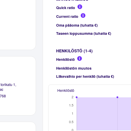
Quick ratio
Current ratio
Oma pääoma (tuhatta €)
Taseen loppusumma (tuhatta €)
HENKILÖSTÖ (1-4)
Henkilöstö
Henkilöstön muutos
Liikevaihto per henkilö (tuhatta €)
orikatu 1,
ki
Henkilöstö
768