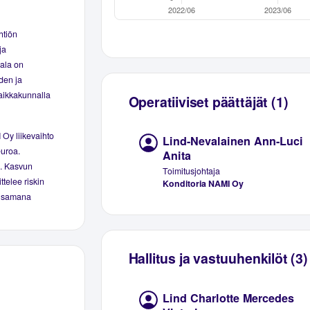
htiön
ja
iala on
den ja
paikkakunnalla
Operatiiviset päättäjät (1)
 Oy liikevaihto
Lind-Nevalainen Ann-Luci
euroa.
Anita
%. Kasvun
Toimitusjohtaja
ttelee riskin
Konditoria NAMI Oy
yi samana
Hallitus ja vastuuhenkilöt (3)
Lind Charlotte Mercedes