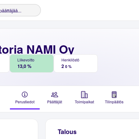
toria NAMI Oy
Liikevoitto
Henkilöstö
13,0 %
2
0 %
Perustiedot
Päättäjät
Toimipaikat
Tilinpäätös
Talous