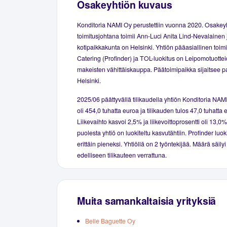
Osakeyhtiön kuvaus
Konditoria NAMI Oy perustettiin vuonna 2020. Osakey
toimitusjohtana toimii Ann-Luci Anita Lind-Nevalainen 
kotipaikkakunta on Helsinki. Yhtiön pääasiallinen toim
Catering (Profinder) ja TOL-luokitus on Leipomotuottei
makeisten vähittäiskauppa. Päätoimipaikka sijaitsee 
Helsinki.
2025/06 päättyvällä tilikaudella yhtiön Konditoria NAMI
oli 454,0 tuhatta euroa ja tilikauden tulos 47,0 tuhatta 
Liikevaihto kasvoi 2,5% ja liikevoittoprosentti oli 13,0
puolesta yhtiö on luokiteltu kasvutähtiin. Profinder luoki
erittäin pieneksi. Yhtiöllä on 2 työntekijää. Määrä säil
edelliseen tilikauteen verrattuna.
Muita samankaltaisia yrityksiä
Belle Baguette Oy