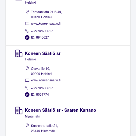
Helsinki
Tehtaankatu 21 B 49,
00150 Helsinki
www.koneensaatio.fi
+35892600617
ID: 8946627
Koneen Säätiö sr
Helsinki
Otavantie 10,
00200 Helsinki
www.koneensaatio.fi
+35892600617
ID: 8031774
Koneen Säätiö sr - Saaren Kartano
Mynämäki
Saarenrantatie 21,
23140 Hietamäki