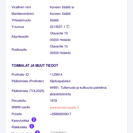
Virallinen nimi
Koneen Säätiö sr
Markkinointinimi
Koneen Säätiö
Yhteisömuoto
Säätiö
Y-tunnus
0213537-1
Otavantie 10
Käyntiosoite
00200 Helsinki
Otavantie 10
Postiosoite
00200 Helsinki
TOIMIALAT JA MUUT TIEDOT
Profinder ID
1125814
Päätoimiala (Profinder)
Sijoituspalvelut
94991. Tutkimusta ja kulttuuria palveleva
Päätoimiala (TOL2025)
järjestötoiminta
Perustettu
1978
WWW-osoite
www.koneensaatio.fi
Puhelin
+35892600617
Kasvuluokka
Riskiluokka