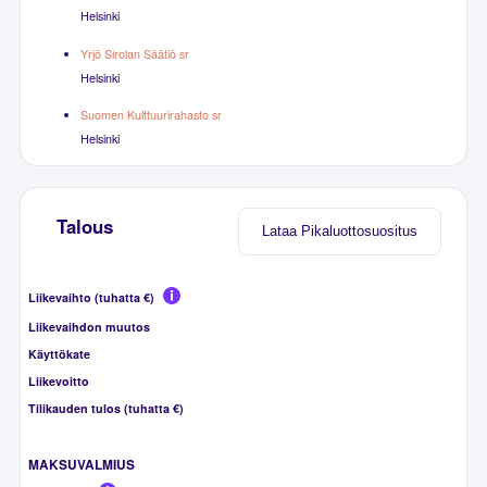
Helsinki
Yrjö Sirolan Säätiö sr
Helsinki
Suomen Kulttuurirahasto sr
Helsinki
Talous
Lataa Pikaluottosuositus
Liikevaihto (tuhatta €)
Liikevaihdon muutos
Käyttökate
Liikevoitto
Tilikauden tulos (tuhatta €)
MAKSUVALMIUS