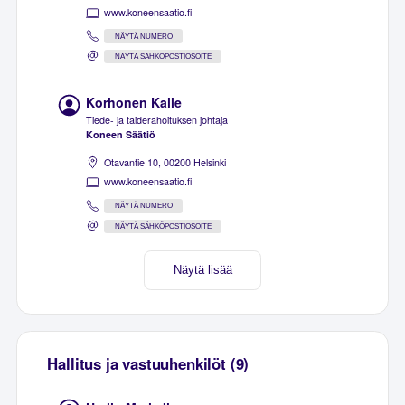
www.koneensaatio.fi
NÄYTÄ NUMERO
NÄYTÄ SÄHKÖPOSTIOSOITE
Korhonen Kalle
Tiede- ja taiderahoituksen johtaja
Koneen Säätiö
Otavantie 10, 00200 Helsinki
www.koneensaatio.fi
NÄYTÄ NUMERO
NÄYTÄ SÄHKÖPOSTIOSOITE
Näytä lisää
Hallitus ja vastuuhenkilöt (9)