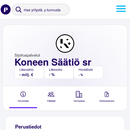
Sijoituspalvelut
Koneen Säätiö sr
Liikevaihto
Liikevoitto
Henkilöstö
- milj. €
- %
- %
Perustiedot
Päättäjät
Toimipaikat
Verkkolaskutus
Perustiedot