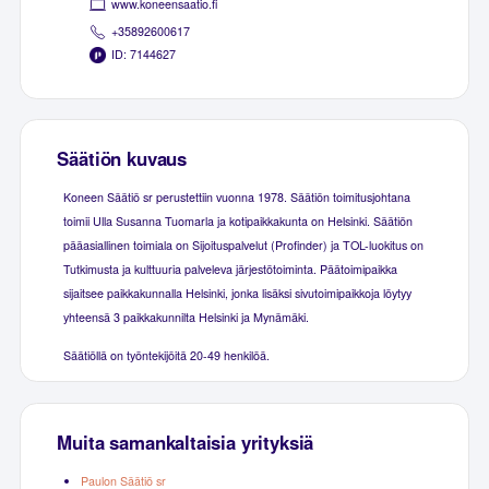
www.koneensaatio.fi
+35892600617
ID: 7144627
Säätiön kuvaus
Koneen Säätiö sr perustettiin vuonna 1978. Säätiön toimitusjohtana
toimii Ulla Susanna Tuomarla ja kotipaikkakunta on Helsinki. Säätiön
pääasiallinen toimiala on Sijoituspalvelut (Profinder) ja TOL-luokitus on
Tutkimusta ja kulttuuria palveleva järjestötoiminta. Päätoimipaikka
sijaitsee paikkakunnalla Helsinki, jonka lisäksi sivutoimipaikkoja löytyy
yhteensä 3 paikkakunnilta Helsinki ja Mynämäki.
Säätiöllä on työntekijöitä 20-49 henkilöä.
Muita samankaltaisia yrityksiä
Paulon Säätiö sr