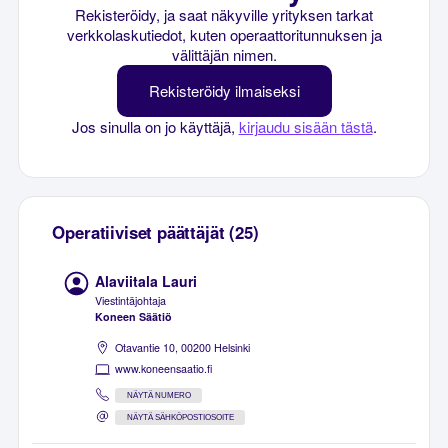
Rekisteröidy, ja saat näkyville yrityksen tarkat
verkkolaskutiedot, kuten operaattoritunnuksen ja
välittäjän nimen.
Rekisteröidy ilmaiseksi
Jos sinulla on jo käyttäjä,
kirjaudu sisään tästä
.
Operatiiviset päättäjät (25)
Alaviitala Lauri
Viestintäjohtaja
Koneen Säätiö
Otavantie 10, 00200 Helsinki
www.koneensaatio.fi
NÄYTÄ NUMERO
NÄYTÄ SÄHKÖPOSTIOSOITE