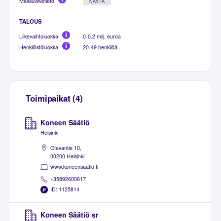
Maksuviivetieto
NÄYTÄ
TALOUS
Liikevaihtoluokka
0-0.2 milj. euroa
Henkilöstöluokka
20-49 henkilöä
Toimipaikat (4)
Koneen Säätiö
Helsinki
Otavantie 10,
00200 Helsinki
www.koneensaatio.fi
+35892600617
ID: 1125814
Koneen Säätiö sr