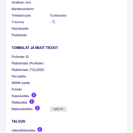
Virallinen nimi
Markkinointinimi
Yhteisömuoto
Tuntematon
Y-tunnus
-
Käyntiosoite
Postiosoite
TOIMIALAT JA MUUT TIEDOT
Profinder ID
Päätoimiala (Profinder)
Päätoimiala (TOL2025)
Perustettu
WWW-osoite
Puhelin
Kasvuluokka
Riskiluokka
Maksuviivetieto
NÄYTÄ
TALOUS
Liikevaihtoluokka