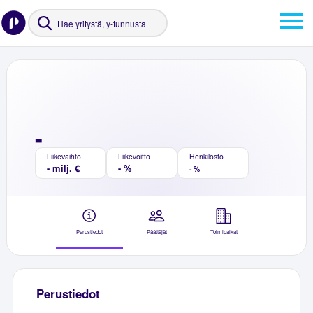
-
Liikevaihto
Liikevoitto
Henkilöstö
- milj. €
- %
- %
Perustiedot
Päättäjät
Toimipaikat
Perustiedot