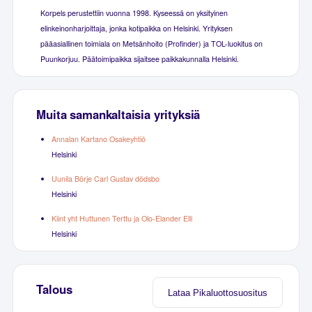
Korpels perustettiin vuonna 1998. Kyseessä on yksityinen
elinkeinonharjoittaja, jonka kotipaikka on Helsinki. Yrityksen
pääasiallinen toimiala on Metsänhoito (Profinder) ja TOL-luokitus on
Puunkorjuu. Päätoimipaikka sijaitsee paikkakunnalla Helsinki.
Muita samankaltaisia yrityksiä
Annalan Kartano Osakeyhtiö
Helsinki
Uunila Börje Carl Gustav dödsbo
Helsinki
Kiint yht Huttunen Terttu ja Olo-Elander Elli
Helsinki
Talous
Lataa Pikaluottosuositus