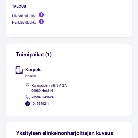
TALOUS
Liikevaihtoluokka
Henkilöstöluokka
Toimipaikat (1)
Korpels
Helsinki
Rajapaadenraitti 3 A 27,
00980 Helsinki
+358407496249
ID: 7640211
Yksityisen elinkeinonharjoittajan kuvaus