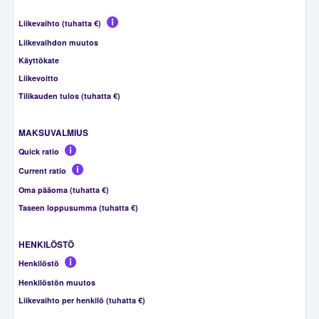
Liikevaihto (tuhatta €)
Liikevaihdon muutos
Käyttökate
Liikevoitto
Tilikauden tulos (tuhatta €)
MAKSUVALMIUS
Quick ratio
Current ratio
Oma pääoma (tuhatta €)
Taseen loppusumma (tuhatta €)
HENKILÖSTÖ
Henkilöstö
Henkilöstön muutos
Liikevaihto per henkilö (tuhatta €)