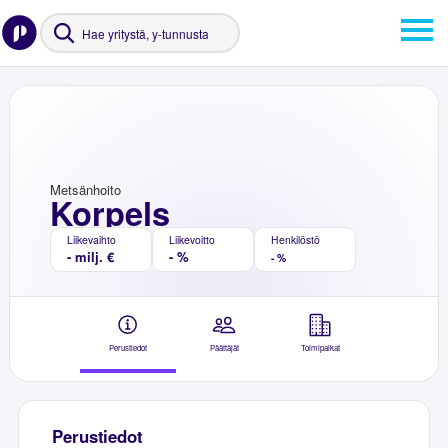
Metsänhoito
Korpels
Liikevaihto
Liikevoitto
Henkilöstö
- milj. €
- %
- %
Perustiedot
Päättäjät
Toimipaikat
Perustiedot