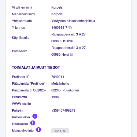
Virallinen nimi
Korpels
Markkinointinimi
Korpels
Yhteisömuoto
Yksityinen elinkeinonharjoittaja
Y-tunnus
1460668-7
Rajapaadenraitti 3 A 27
Käyntiosoite
00980 Helsinki
Rajapaadenraitti 3 A 27
Postiosoite
00980 Helsinki
TOIMIALAT JA MUUT TIEDOT
Profinder ID
7640211
Päätoimiala (Profinder)
Metsänhoito
Päätoimiala (TOL2025)
02200. Puunkorjuu
Perustettu
1998
WWW-osoite
Puhelin
+358407496249
Kasvuluokka
Riskiluokka
Maksuviivetieto
NÄYTÄ