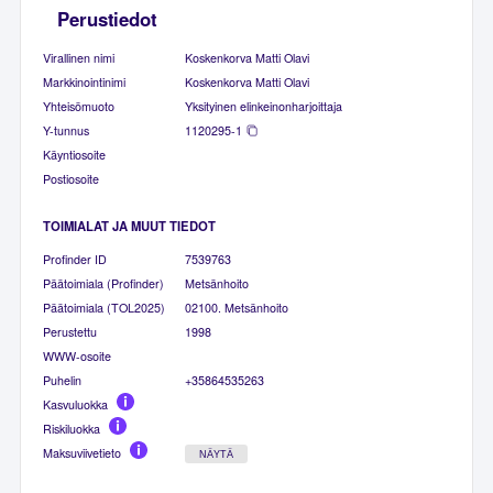
Perustiedot
Virallinen nimi
Koskenkorva Matti Olavi
Markkinointinimi
Koskenkorva Matti Olavi
Yhteisömuoto
Yksityinen elinkeinonharjoittaja
Y-tunnus
1120295-1
Käyntiosoite
Postiosoite
TOIMIALAT JA MUUT TIEDOT
Profinder ID
7539763
Päätoimiala (Profinder)
Metsänhoito
Päätoimiala (TOL2025)
02100. Metsänhoito
Perustettu
1998
WWW-osoite
Puhelin
+35864535263
Kasvuluokka
Riskiluokka
Maksuviivetieto
NÄYTÄ