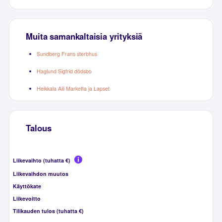
Muita samankaltaisia yrityksiä
Sundberg Frans sterbhus
Haglund Sigfrid dödsbo
Heikkala Aili Marketta ja Lapset
Talous
Liikevaihto (tuhatta €)
Liikevaihdon muutos
Käyttökate
Liikevoitto
Tilikauden tulos (tuhatta €)