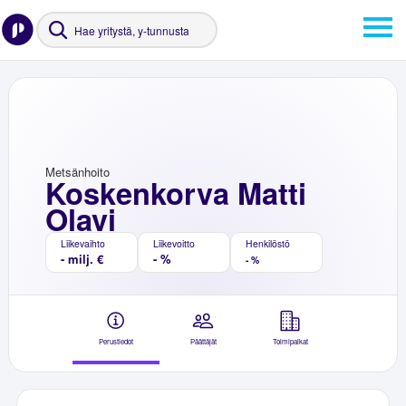
Metsänhoito
Koskenkorva Matti
Olavi
Liikevaihto
Liikevoitto
Henkilöstö
- milj. €
- %
- %
Perustiedot
Päättäjät
Toimipaikat