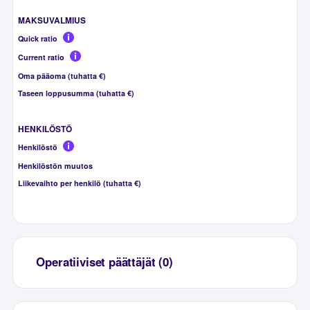
MAKSUVALMIUS
Quick ratio
Current ratio
Oma pääoma (tuhatta €)
Taseen loppusumma (tuhatta €)
HENKILÖSTÖ
Henkilöstö
Henkilöstön muutos
Liikevaihto per henkilö (tuhatta €)
Operatiiviset päättäjät (0)