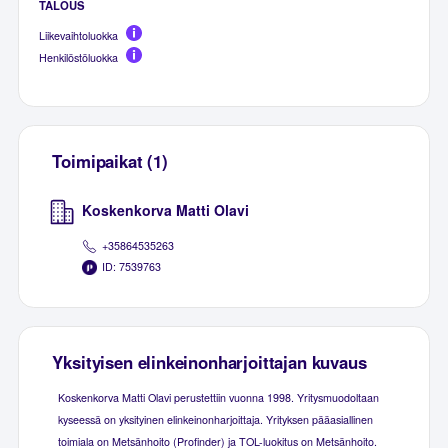
TALOUS
Liikevaihtoluokka
Henkilöstöluokka
Toimipaikat (1)
Koskenkorva Matti Olavi
+35864535263
ID: 7539763
Yksityisen elinkeinonharjoittajan kuvaus
Koskenkorva Matti Olavi perustettiin vuonna 1998. Yritysmuodoltaan
kyseessä on yksityinen elinkeinonharjoittaja. Yrityksen pääasiallinen
toimiala on Metsänhoito (Profinder) ja TOL-luokitus on Metsänhoito.