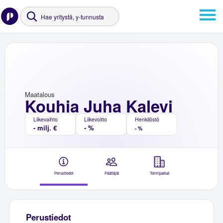
Maatalous
Kouhia Juha Kalevi
Liikevaihto
Liikevoitto
Henkilöstö
- milj. €
- %
- %
Perustiedot
Päättäjät
Toimipaikat
Perustiedot