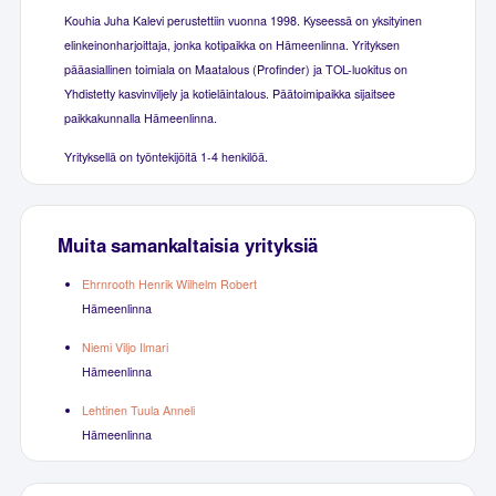
Kouhia Juha Kalevi perustettiin vuonna 1998. Kyseessä on yksityinen
elinkeinonharjoittaja, jonka kotipaikka on Hämeenlinna. Yrityksen
pääasiallinen toimiala on Maatalous (Profinder) ja TOL-luokitus on
Yhdistetty kasvinviljely ja kotieläintalous. Päätoimipaikka sijaitsee
paikkakunnalla Hämeenlinna.
Yrityksellä on työntekijöitä 1-4 henkilöä.
Muita samankaltaisia yrityksiä
Ehrnrooth Henrik Wilhelm Robert
Hämeenlinna
Niemi Viljo Ilmari
Hämeenlinna
Lehtinen Tuula Anneli
Hämeenlinna