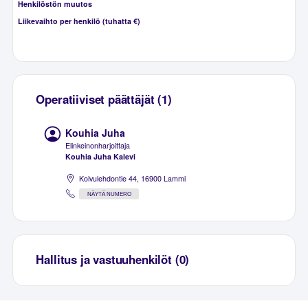
Henkilöstön muutos
Liikevaihto per henkilö (tuhatta €)
Operatiiviset päättäjät (1)
Kouhia Juha
Elinkeinonharjoittaja
Kouhia Juha Kalevi
Koivulehdontie 44, 16900 Lammi
NÄYTÄ NUMERO
Hallitus ja vastuuhenkilöt (0)