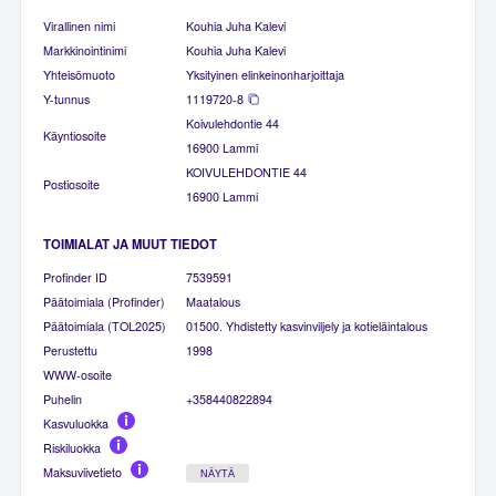
Virallinen nimi
Kouhia Juha Kalevi
Markkinointinimi
Kouhia Juha Kalevi
Yhteisömuoto
Yksityinen elinkeinonharjoittaja
Y-tunnus
1119720-8
Koivulehdontie 44
Käyntiosoite
16900 Lammi
KOIVULEHDONTIE 44
Postiosoite
16900 Lammi
TOIMIALAT JA MUUT TIEDOT
Profinder ID
7539591
Päätoimiala (Profinder)
Maatalous
Päätoimiala (TOL2025)
01500. Yhdistetty kasvinviljely ja kotieläintalous
Perustettu
1998
WWW-osoite
Puhelin
+358440822894
Kasvuluokka
Riskiluokka
Maksuviivetieto
NÄYTÄ