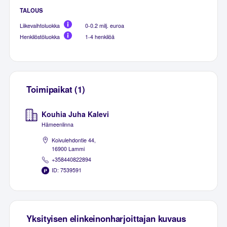
TALOUS
Liikevaihtoluokka
0-0.2 milj. euroa
Henkilöstöluokka
1-4 henkilöä
Toimipaikat (1)
Kouhia Juha Kalevi
Hämeenlinna
Koivulehdontie 44,
16900 Lammi
+358440822894
ID: 7539591
Yksityisen elinkeinonharjoittajan kuvaus