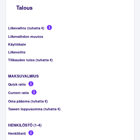
Talous
Liikevaihto (tuhatta €)
Liikevaihdon muutos
Käyttökate
Liikevoitto
Tilikauden tulos (tuhatta €)
MAKSUVALMIUS
Quick ratio
Current ratio
Oma pääoma (tuhatta €)
Taseen loppusumma (tuhatta €)
HENKILÖSTÖ (1-4)
Henkilöstö