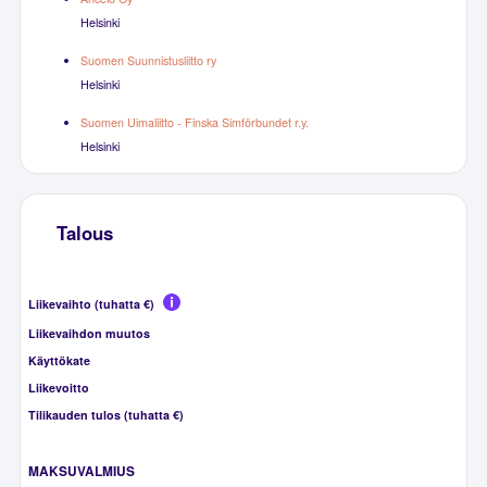
Helsinki
Suomen Suunnistusliitto ry
Helsinki
Suomen Uimaliitto - Finska Simförbundet r.y.
Helsinki
Talous
Liikevaihto (tuhatta €)
Liikevaihdon muutos
Käyttökate
Liikevoitto
Tilikauden tulos (tuhatta €)
MAKSUVALMIUS