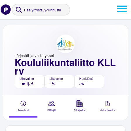
Järjestöt ja yhdistykset
Koululiikuntaliitto KLL
ry
Liikevaihto
Liikevoitto
Henkilöstö
- milj. €
- %
- %
Perustiedot
Päättäjät
Toimipaikat
Verkkolaskutus