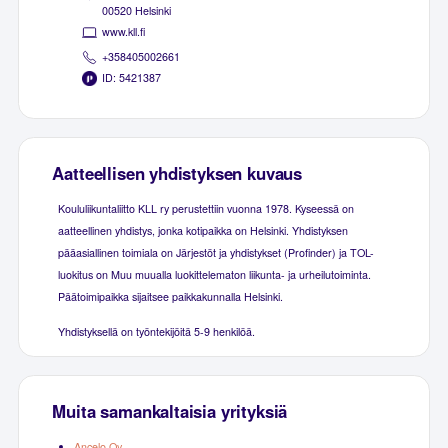
00520 Helsinki
www.kll.fi
+358405002661
ID: 5421387
Aatteellisen yhdistyksen kuvaus
Koululiikuntaliitto KLL ry perustettiin vuonna 1978. Kyseessä on
aatteellinen yhdistys, jonka kotipaikka on Helsinki. Yhdistyksen
pääasiallinen toimiala on Järjestöt ja yhdistykset (Profinder) ja TOL-
luokitus on Muu muualla luokittelematon liikunta- ja urheilutoiminta.
Päätoimipaikka sijaitsee paikkakunnalla Helsinki.
Yhdistyksellä on työntekijöitä 5-9 henkilöä.
Muita samankaltaisia yrityksiä
Ancelo Oy