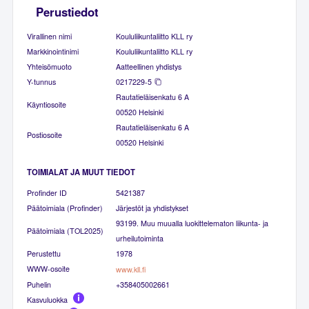
Perustiedot
Virallinen nimi
Koululiikuntaliitto KLL ry
Markkinointinimi
Koululiikuntaliitto KLL ry
Yhteisömuoto
Aatteellinen yhdistys
Y-tunnus
0217229-5
Rautatieläisenkatu 6 A
Käyntiosoite
00520 Helsinki
Rautatieläisenkatu 6 A
Postiosoite
00520 Helsinki
TOIMIALAT JA MUUT TIEDOT
Profinder ID
5421387
Päätoimiala (Profinder)
Järjestöt ja yhdistykset
93199. Muu muualla luokittelematon liikunta- ja
Päätoimiala (TOL2025)
urheilutoiminta
Perustettu
1978
WWW-osoite
www.kll.fi
Puhelin
+358405002661
Kasvuluokka