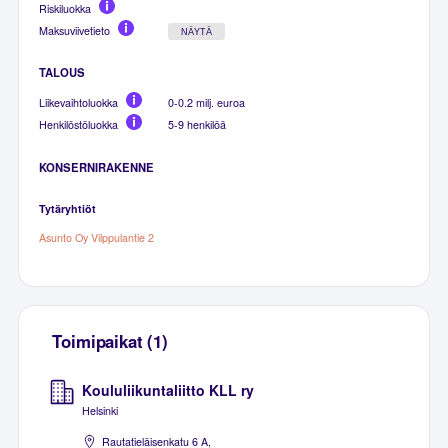
Riskiluokka
Maksuviivetieto
NÄYTÄ
TALOUS
Liikevaihtoluokka
0-0.2 milj. euroa
Henkilöstöluokka
5-9 henkilöä
KONSERNIRAKENNE
Tytäryhtiöt
Asunto Oy Vilppulantie 2
Toimipaikat (1)
Koululiikuntaliitto KLL ry
Helsinki
Rautatieläisenkatu 6 A,