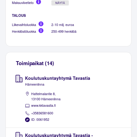
Maksuviivetieto
NÄYTÄ
TALOUS
Liikevaihtoluokka
2-10 milj. euroa
Henkilöstöluokka
250-499 henkilöä
Toimipaikat (14)
Koulutuskuntayhtymä Tavastia
Hämeenlinna
Hattelmalantie 8,
13100 Hämeenlinna
www.kktavastia.fi
+35836581600
ID: 0061952
Koulutuskuntayhtymä Tavastia -