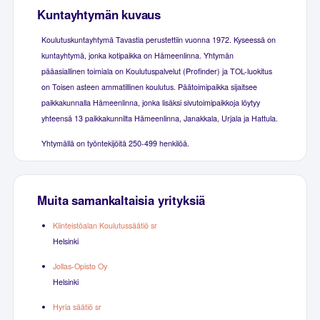
Kuntayhtymän kuvaus
Koulutuskuntayhtymä Tavastia perustettiin vuonna 1972. Kyseessä on
kuntayhtymä, jonka kotipaikka on Hämeenlinna. Yhtymän
pääasiallinen toimiala on Koulutuspalvelut (Profinder) ja TOL-luokitus
on Toisen asteen ammatillinen koulutus. Päätoimipaikka sijaitsee
paikkakunnalla Hämeenlinna, jonka lisäksi sivutoimipaikkoja löytyy
yhteensä 13 paikkakunnilta Hämeenlinna, Janakkala, Urjala ja Hattula.
Yhtymällä on työntekijöitä 250-499 henkilöä.
Muita samankaltaisia yrityksiä
Kiinteistöalan Koulutussäätiö sr
Helsinki
Jollas-Opisto Oy
Helsinki
Hyria säätiö sr