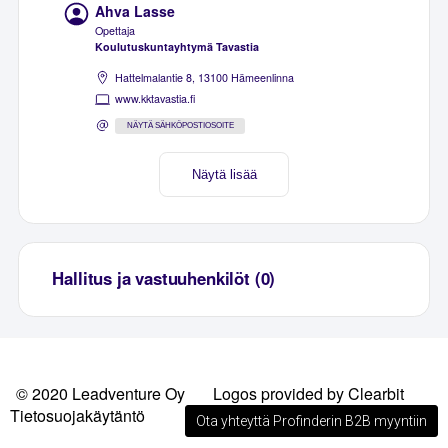
Ahva Lasse
Opettaja
Koulutuskuntayhtymä Tavastia
Hattelmalantie 8, 13100 Hämeenlinna
www.kktavastia.fi
NÄYTÄ SÄHKÖPOSTIOSOITE
Näytä lisää
Hallitus ja vastuuhenkilöt (0)
© 2020 Leadventure Oy
Logos provided by Clearbit
Tietosuojakäytäntö
Ota yhteyttä Profinderin B2B myyntiin