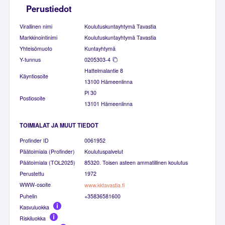
Perustiedot
Virallinen nimi
Koulutuskuntayhtymä Tavastia
Markkinointinimi
Koulutuskuntayhtymä Tavastia
Yhteisömuoto
Kuntayhtymä
Y-tunnus
0205303-4
Hattelmalantie 8
Käyntiosoite
13100 Hämeenlinna
Pl 30
Postiosoite
13101 Hämeenlinna
TOIMIALAT JA MUUT TIEDOT
Profinder ID
0061952
Päätoimiala (Profinder)
Koulutuspalvelut
Päätoimiala (TOL2025)
85320. Toisen asteen ammatillinen koulutus
Perustettu
1972
WWW-osoite
www.kktavastia.fi
Puhelin
+35836581600
Kasvuluokka
Riskiluokka