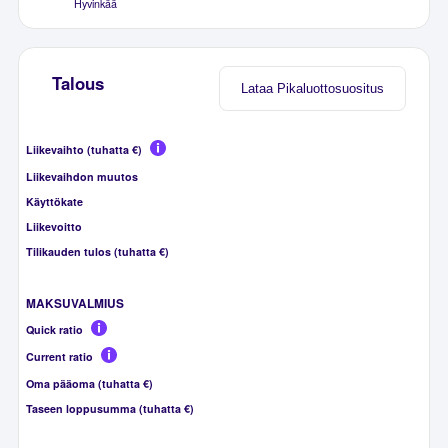
Hyvinkää
Talous
Lataa Pikaluottosuositus
Liikevaihto (tuhatta €)
Liikevaihdon muutos
Käyttökate
Liikevoitto
Tilikauden tulos (tuhatta €)
MAKSUVALMIUS
Quick ratio
Current ratio
Oma pääoma (tuhatta €)
Taseen loppusumma (tuhatta €)