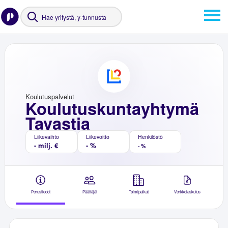
Koulutuspalvelut
Koulutuskuntayhtymä
Tavastia
Liikevaihto
Liikevoitto
Henkilöstö
- milj. €
- %
- %
Perustiedot
Päättäjät
Toimipaikat
Verkkolaskutus