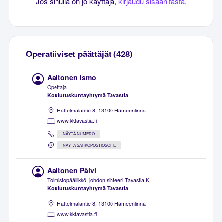
Jos sinulla on jo käyttäjä,
kirjaudu sisään tästä
.
Operatiiviset päättäjät (428)
Aaltonen Ismo
Opettaja
Koulutuskuntayhtymä Tavastia
Hattelmalantie 8, 13100 Hämeenlinna
www.kktavastia.fi
NÄYTÄ NUMERO
NÄYTÄ SÄHKÖPOSTIOSOITE
Aaltonen Päivi
Toimistopäällikkö, johdon sihteeri Tavastia K
Koulutuskuntayhtymä Tavastia
Hattelmalantie 8, 13100 Hämeenlinna
www.kktavastia.fi