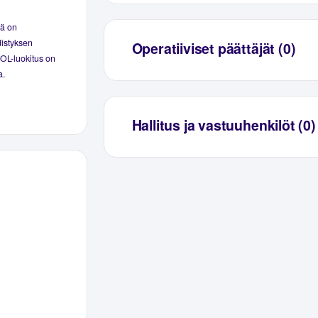
sä on
distyksen
Operatiiviset päättäjät (0)
TOL-luokitus on
a.
Hallitus ja vastuuhenkilöt (0)