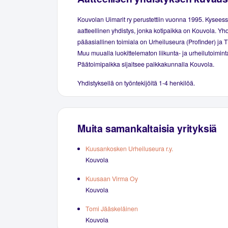
Kouvolan Uimarit ry perustettiin vuonna 1995. Kysees
aatteellinen yhdistys, jonka kotipaikka on Kouvola. Yh
pääasiallinen toimiala on Urheiluseura (Profinder) ja 
Muu muualla luokittelematon liikunta- ja urheilutoimint
Päätoimipaikka sijaitsee paikkakunnalla Kouvola.
Yhdistyksellä on työntekijöitä 1-4 henkilöä.
Muita samankaltaisia yrityksiä
Kuusankosken Urheiluseura r.y.
Kouvola
Kuusaan Virma Oy
Kouvola
Tomi Jääskeläinen
Kouvola