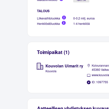
TALOUS
Liikevaihtoluokka
0-0.2 milj. euroa
Henkilöstöluokka
1-4 henkilöä
Toimipaikat (1)
Kouvolan Uimarit ry
Koivurannank
45360 Valke
Kouvola
www.kouvolan
ID: 1097755
Aatteellisen yhdistyksen kuvaus