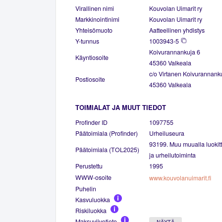
Virallinen nimi
Kouvolan Uimarit ry
Markkinointinimi
Kouvolan Uimarit ry
Yhteisömuoto
Aatteellinen yhdistys
Y-tunnus
1003943-5
Koivurannankuja 6
Käyntiosoite
45360 Valkeala
c/o Virtanen Koivurannank
Postiosoite
45360 Valkeala
TOIMIALAT JA MUUT TIEDOT
Profinder ID
1097755
Päätoimiala (Profinder)
Urheiluseura
93199. Muu muualla luokitt
Päätoimiala (TOL2025)
ja urheilutoiminta
Perustettu
1995
WWW-osoite
www.kouvolanuimarit.fi
Puhelin
Kasvuluokka
Riskiluokka
Maksuviivetieto
NÄYTÄ