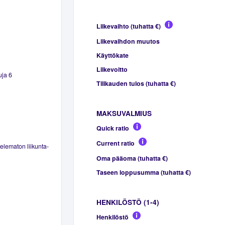
Liikevaihto (tuhatta €)
Liikevaihdon muutos
Käyttökate
Liikevoitto
uja 6
Tilikauden tulos (tuhatta €)
MAKSUVALMIUS
Quick ratio
Current ratio
elematon liikunta-
Oma pääoma (tuhatta €)
Taseen loppusumma (tuhatta €)
HENKILÖSTÖ (1-4)
Henkilöstö