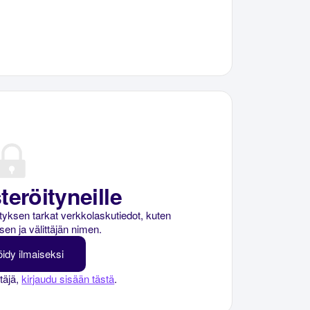
teröityneille
rityksen tarkat verkkolaskutiedot, kuten
sen ja välittäjän nimen.
öidy ilmaiseksi
ttäjä,
kirjaudu sisään tästä
.