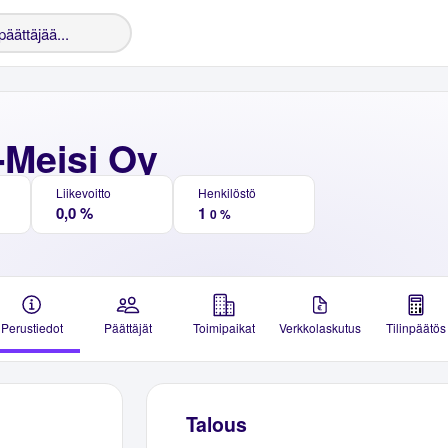
-Meisi Oy
Liikevoitto
Henkilöstö
0,0 %
1
0 %
Perustiedot
Päättäjät
Toimipaikat
Verkkolaskutus
Tilinpäätös
Talous