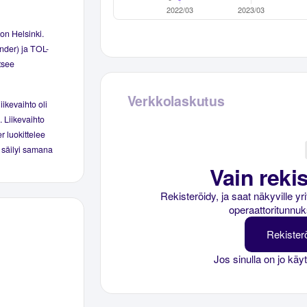
on Helsinki.
inder) ja TOL-
tsee
Verkkolaskutus
iikevaihto oli
. Liikevaihto
er luokittelee
ä säilyi samana
Vain rekis
Rekisteröidy, ja saat näkyville y
operaattoritunnuk
Rekister
Jos sinulla on jo käy