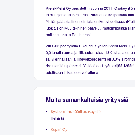
Kreisi-Meisi Oy perustettiin vuonna 2011. Osakeyhtiön
toimitusjohtana toimii Pasi Puranen ja kotipaikkakunta 
Yhtiön pääasiallinen toimiala on Muoviteollisuus (Prof
luokitus on Muu tekninen palvelu. Päätoimipaikka sijai
paikkakunnalla Rautalampi.
2026/03 päättyvällä tilikaudella yhtiön Kreisi-Meisi Oy l
0,0 tuhatta euroa ja tilikauden tulos -13,0 tuhatta euroa
säilyi ennallaan ja liikevoittoprosentti oli 0,0%. Profind
riskin erittäin pieneksi. Yhtiöllä on 1 työntekijää. Määr
edelliseen tilikauteen verrattuna.
Muita samankaltaisia yrityksiä
Systeemi-insinöörit osakeyhtiö
Helsinki
Kupari Oy