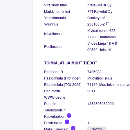
Virallinen nimi
Kreisi-Meisi Oy
Markkinointinimi
PTI-Palvelut Oy
Yhteisömuoto
Osakeyhtiö
Y-tunnus
2381635-2
Kivisalmentie 625
Käyntiosoite
77700 Rautalampi
Viides Linja 18 A 8
Postiosoite
00530 Helsinki
TOIMIALAT JA MUUT TIEDOT
Profinder ID
7406983
Päätoimiala (Profinder)
Muoviteollisuus
Päätoimiala (TOL2025)
71129. Muu tekninen palve
Perustettu
2011
WWW-osoite
Puhelin
+358505363020
Talousprofiilit
Kasvuluokka
Riskiluokka
1
Maksuviivetieto
NÄYTÄ