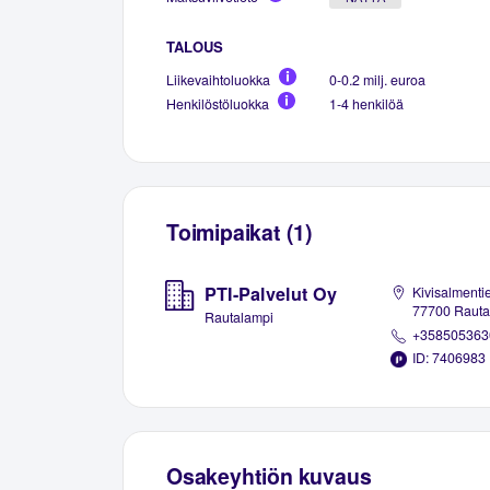
TALOUS
Liikevaihtoluokka
0-0.2 milj. euroa
Henkilöstöluokka
1-4 henkilöä
Toimipaikat (1)
PTI-Palvelut Oy
Kivisalmenti
77700 Rauta
Rautalampi
+358505363
ID: 7406983
Osakeyhtiön kuvaus