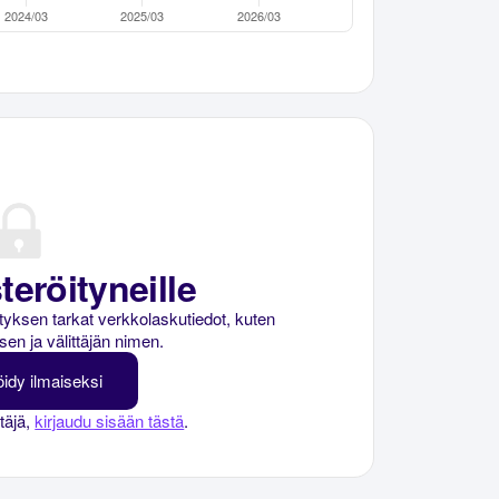
teröityneille
rityksen tarkat verkkolaskutiedot, kuten
sen ja välittäjän nimen.
öidy ilmaiseksi
ttäjä,
kirjaudu sisään tästä
.