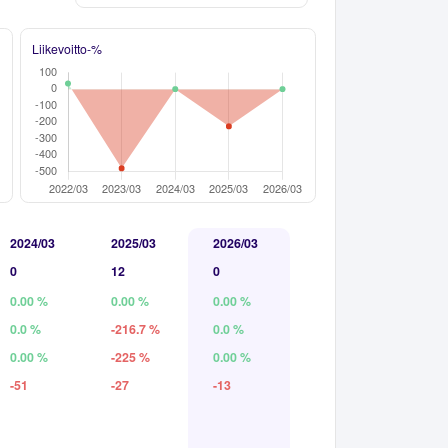
Liikevoitto-%
2024/03
2025/03
2026/03
0
12
0
0.00 %
0.00 %
0.00 %
0.0 %
-216.7 %
0.0 %
0.00 %
-225 %
0.00 %
-51
-27
-13