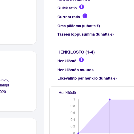
Quick ratio
Current ratio
Oma pääoma (tuhatta €)
Taseen loppusumma (tuhatta €)
HENKILÖSTÖ (1-4)
Henkilöstö
Henkilöstön muutos
Liikevaihto per henkilö (tuhatta €)
e 625,
lampi
020
Henkilöstö