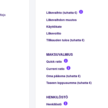
Liikevaihto (tuhatta €)
ttaja
Liikevaihdon muutos
Käyttökate
Liikevoitto
Tilikauden tulos (tuhatta €)
MAKSUVALMIUS
Quick ratio
Current ratio
Oma pääoma (tuhatta €)
Taseen loppusumma (tuhatta €)
HENKILÖSTÖ
Henkilöstö