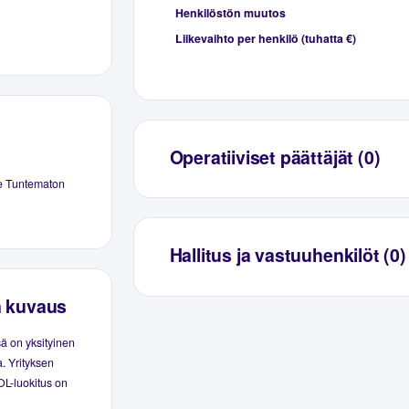
Henkilöstön muutos
Liikevaihto per henkilö (tuhatta €)
Operatiiviset päättäjät (0)
e Tuntematon
Hallitus ja vastuuhenkilöt (0)
n kuvaus
ä on yksityinen
. Yrityksen
OL-luokitus on