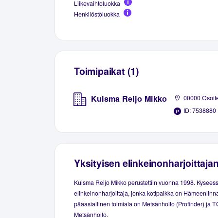
Liikevaihtoluokka
Henkilöstöluokka
Toimipaikat (1)
Kuisma Reijo Mikko
00000 Osoit
ID: 7538880
Yksityisen elinkeinonharjoittaja
Kuisma Reijo Mikko perustettiin vuonna 1998. Kyseess
elinkeinonharjoittaja, jonka kotipaikka on Hämeenlinna
pääasiallinen toimiala on Metsänhoito (Profinder) ja T
Metsänhoito.