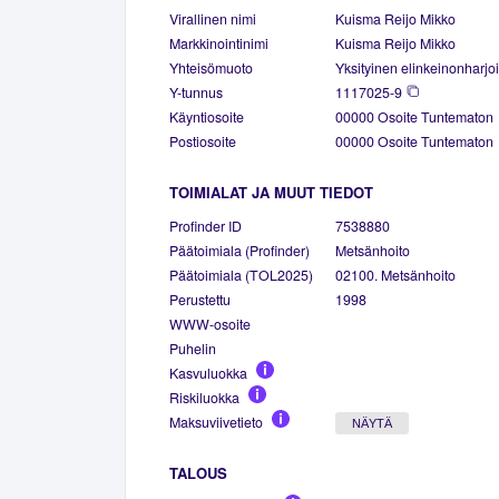
Virallinen nimi
Kuisma Reijo Mikko
Markkinointinimi
Kuisma Reijo Mikko
Yhteisömuoto
Yksityinen elinkeinonharjoi
Y-tunnus
1117025-9
Käyntiosoite
00000 Osoite Tuntematon
Postiosoite
00000 Osoite Tuntematon
TOIMIALAT JA MUUT TIEDOT
Profinder ID
7538880
Päätoimiala (Profinder)
Metsänhoito
Päätoimiala (TOL2025)
02100. Metsänhoito
Perustettu
1998
WWW-osoite
Puhelin
Kasvuluokka
Riskiluokka
Maksuviivetieto
NÄYTÄ
TALOUS