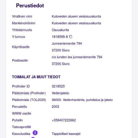
Perustiedot
Virallinen nimi
Kuloveden alueen vesiosuuskunta
Markkinointinimi
Kuloveden alueen vesiosuuskunta
Yhteisömuoto
Osuuskunta
Y-tunnus
1818599-8
Jumesniementie 794
Käyntiosoite
37200 Siuro
c/o lunden lea jumesniementie 794
Postiosoite
37200 Siuro
TOIMIALAT JA MUUT TIEDOT
Profinder ID
3218525
Päätoimiala (Profinder)
Vedenjakelu
Päätoimiala (TOL2025)
36000. Vedenhankinta, puhdistus ja jakelu
Perustettu
2003
WWW-osoite
Puhelin
+358407222662
Talousprofiilit
Kasvuluokka
Tappiolliset kasvajat