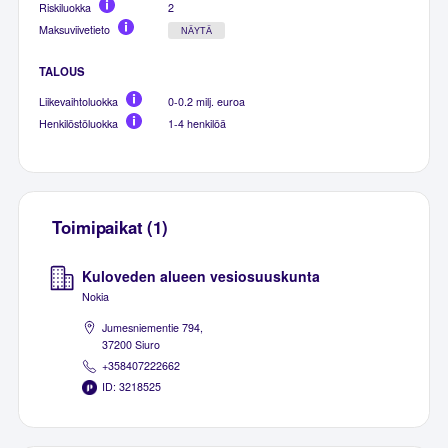
Riskiluokka
2
Maksuviivetieto
NÄYTÄ
TALOUS
Liikevaihtoluokka
0-0.2 milj. euroa
Henkilöstöluokka
1-4 henkilöä
Toimipaikat (1)
Kuloveden alueen vesiosuuskunta
Nokia
Jumesniementie 794,
37200 Siuro
+358407222662
ID: 3218525