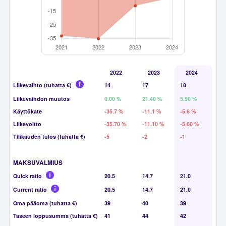
2022
2023
2024
Liikevaihto (tuhatta €)
14
17
18
Liikevaihdon muutos
0.00 %
21.40 %
5.90 %
Käyttökate
-35.7 %
-11.1 %
-5.6 %
Liikevoitto
-35.70 %
-11.10 %
-5.60 %
Tilikauden tulos (tuhatta €)
-5
-2
-1
MAKSUVALMIUS
Quick ratio
20.5
14.7
21.0
Current ratio
20.5
14.7
21.0
Oma pääoma (tuhatta €)
39
40
39
Taseen loppusumma (tuhatta €)
41
44
42