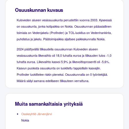
Osuuskunnan kuvaus
Kuloveden alueen vesiosuuskunta perustettiin vuonna 2003. Kyseessä
on osuuskunta, jonka kotipaikka on Nokia. Osuuskunnan pääasiallinen
toimiala on Vedenjakelu (Profinder) ja TOL-luokitus on Vedenhankinta,
puhdistus ja jakelu. Päätoimipaikka sijaitsee paikkakunnalla Nokia.
2024 päättyvällä tilikaudella osuuskunnan Kuloveden alueen
vesiosuuskunta liikevaihto oli 18,0 tuhatta euroa ja tilikauden tulos -1,0
tuhatta euroa. Liikevaihto kasvoi 5,9% ja liikevoittoprosentti oli -5,6%.
Kasvun puolesta osuuskunta on luokiteltu tappiollisiin kasvajiin.
Profinder luokittelee riskin pieneksi. Osuuskunnalla on 0 työntekijää.
Määrä säilyi samana edelliseen tilikauteen verrattuna.
Muita samankaltaisia yrityksiä
Osakeyhtiö Järvenjärvi
Nokia