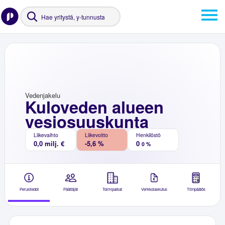
Vedenjakelu
Kuloveden alueen
vesiosuuskunta
Liikevaihto
Liikevoitto
Henkilöstö
0,0 milj. €
-5,6 %
0
0 %
Perustiedot
Päättäjät
Toimipaikat
Verkkolaskutus
Tilinpäätös