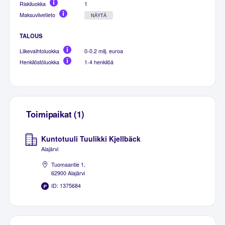
Riskiluokka
1
Maksuviivetieto
NÄYTÄ
TALOUS
Liikevaihtoluokka
0-0.2 milj. euroa
Henkilöstöluokka
1-4 henkilöä
Toimipaikat (1)
Kuntotuuli Tuulikki Kjellbäck
Alajärvi
Tuomaantie 1,
62900 Alajärvi
ID: 1375684