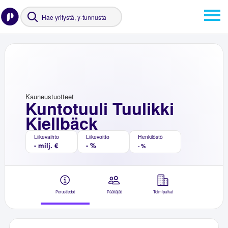
Kauneustuotteet
Kuntotuuli Tuulikki
Kjellbäck
Liikevaihto
Liikevoitto
Henkilöstö
- milj. €
- %
- %
Perustiedot
Päättäjät
Toimipaikat