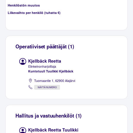
Henkilöstön muutos
Liikevaihto per henkilö (tuhatta €)
Operatiiviset päättäjät (1)
Kjellbäck Reetta
Elinkeinonharjoittaja
Kuntotuuli Tuulikki Kjellbäck
Tuomaantie 1, 62900 Alajärvi
NÄYTÄ NUMERO
Hallitus ja vastuuhenkilöt (1)
Kjellbäck Reetta Tuulikki