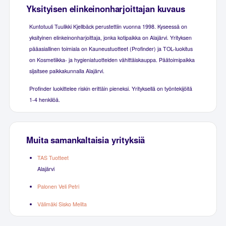
Yksityisen elinkeinonharjoittajan kuvaus
Kuntotuuli Tuulikki Kjellbäck perustettiin vuonna 1998. Kyseessä on
yksityinen elinkeinonharjoittaja, jonka kotipaikka on Alajärvi. Yrityksen
pääasiallinen toimiala on Kauneustuotteet (Profinder) ja TOL-luokitus
on Kosmetiikka- ja hygieniatuotteiden vähittäiskauppa. Päätoimipaikka
sijaitsee paikkakunnalla Alajärvi.
Profinder luokittelee riskin erittäin pieneksi. Yrityksellä on työntekijöitä
1-4 henkilöä.
Muita samankaltaisia yrityksiä
TAS Tuotteet
Alajärvi
Palonen Veli Petri
Välimäki Sisko Melita