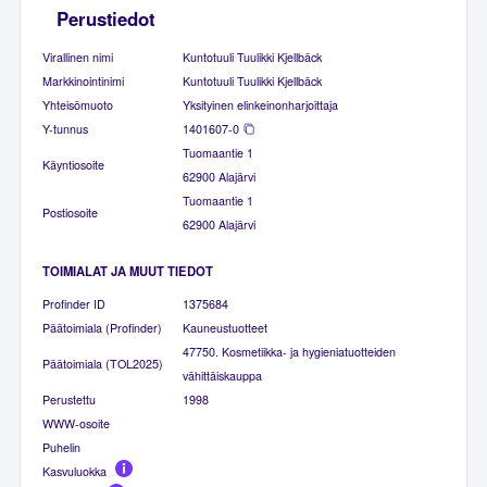
Perustiedot
Virallinen nimi
Kuntotuuli Tuulikki Kjellbäck
Markkinointinimi
Kuntotuuli Tuulikki Kjellbäck
Yhteisömuoto
Yksityinen elinkeinonharjoittaja
Y-tunnus
1401607-0
Tuomaantie 1
Käyntiosoite
62900 Alajärvi
Tuomaantie 1
Postiosoite
62900 Alajärvi
TOIMIALAT JA MUUT TIEDOT
Profinder ID
1375684
Päätoimiala (Profinder)
Kauneustuotteet
47750. Kosmetiikka- ja hygieniatuotteiden
Päätoimiala (TOL2025)
vähittäiskauppa
Perustettu
1998
WWW-osoite
Puhelin
Kasvuluokka