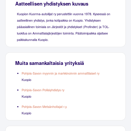
Aatteellisen yhdistyksen kuvaus
Kuopion Kuorma-autoilijat ry perustettiin vuonna 1978. Kyseessä on
aatteellinen yhdistys, jonka kotipaikka on Kuopio. Yhdistyksen
pääasiallinen toimiala on Järjestöt ja yhdistykset (Profinder) ja TOL-
luokitus on Ammattialajärjestöjen toiminta. Päätoimipaikka sijaitsee
paikkakunnalla Kuopio.
Muita samankaltaisia yrityksiä
Pohjois-Savon myynnin ja markkinoinnin ammattilaiset ry
Kuopio
Pohjois-Savon Poliisiyhdistys ry
Kuopio
Pohjois-Savon Metsänhoitajat r.y.
Kuopio