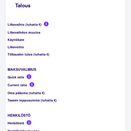
Talous
Liikevaihto (tuhatta €)
Liikevaihdon muutos
Käyttökate
Liikevoitto
Tilikauden tulos (tuhatta €)
MAKSUVALMIUS
Quick ratio
Current ratio
Oma pääoma (tuhatta €)
Taseen loppusumma (tuhatta €)
HENKILÖSTÖ
Henkilöstö
Henkilöstön muutos