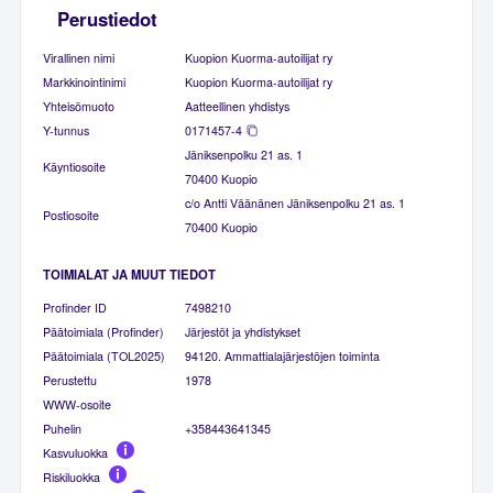
Perustiedot
Virallinen nimi
Kuopion Kuorma-autoilijat ry
Markkinointinimi
Kuopion Kuorma-autoilijat ry
Yhteisömuoto
Aatteellinen yhdistys
Y-tunnus
0171457-4
Jäniksenpolku 21 as. 1
Käyntiosoite
70400 Kuopio
c/o Antti Väänänen Jäniksenpolku 21 as. 1
Postiosoite
70400 Kuopio
TOIMIALAT JA MUUT TIEDOT
Profinder ID
7498210
Päätoimiala (Profinder)
Järjestöt ja yhdistykset
Päätoimiala (TOL2025)
94120. Ammattialajärjestöjen toiminta
Perustettu
1978
WWW-osoite
Puhelin
+358443641345
Kasvuluokka
Riskiluokka