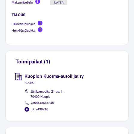
Maksuviivetieto
NÄYTÄ
TALOUS
Liikevaihtoluokka
Henkilöstöluokka
Toimipaikat (1)
Kuopion Kuorma-autoilijat ry
Kuopio
Jäniksenpolku 21 as. 1,
70400 Kuopio
+358443641345
ID: 7498210