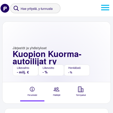
Järjestöt ja yhdistykset
Kuopion Kuorma-
autoilijat ry
Liikevaihto
Liikevoitto
Henkilöstö
- milj. €
- %
- %
Perustiedot
Päättäjät
Toimipaikat