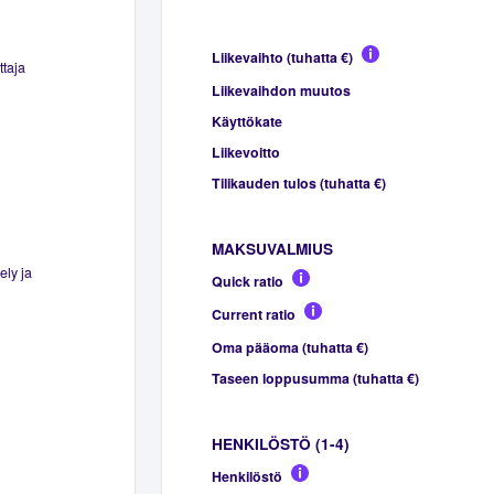
Liikevaihto (tuhatta €)
ttaja
Liikevaihdon muutos
Käyttökate
Liikevoitto
Tilikauden tulos (tuhatta €)
MAKSUVALMIUS
ely ja
Quick ratio
Current ratio
Oma pääoma (tuhatta €)
Taseen loppusumma (tuhatta €)
HENKILÖSTÖ (1-4)
Henkilöstö