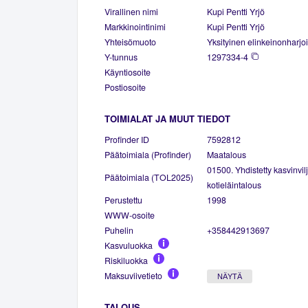
Virallinen nimi
Kupi Pentti Yrjö
Markkinointinimi
Kupi Pentti Yrjö
Yhteisömuoto
Yksityinen elinkeinonharjoi
Y-tunnus
1297334-4
Käyntiosoite
Postiosoite
TOIMIALAT JA MUUT TIEDOT
Profinder ID
7592812
Päätoimiala (Profinder)
Maatalous
01500. Yhdistetty kasvinvilj
Päätoimiala (TOL2025)
kotieläintalous
Perustettu
1998
WWW-osoite
Puhelin
+358442913697
Kasvuluokka
Riskiluokka
Maksuviivetieto
NÄYTÄ
TALOUS