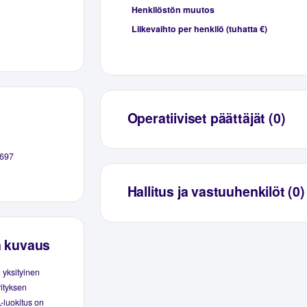
Henkilöstön muutos
Liikevaihto per henkilö (tuhatta €)
Operatiiviset päättäjät (0)
697
Hallitus ja vastuuhenkilöt (0)
n kuvaus
 yksityinen
rityksen
-luokitus on