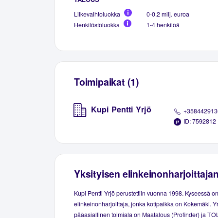
Liikevaihtoluokka
0-0.2 milj. euroa
Henkilöstöluokka
1-4 henkilöä
Toimipaikat (1)
Kupi Pentti Yrjö
+358442913
ID: 7592812
Yksityisen elinkeinonharjoittaja
Kupi Pentti Yrjö perustettiin vuonna 1998. Kyseessä on
elinkeinonharjoittaja, jonka kotipaikka on Kokemäki. Y
pääasiallinen toimiala on Maatalous (Profinder) ja TOL