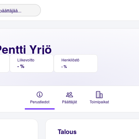
entti Yrjö
Liikevoitto
Henkilöstö
- %
- %
Perustiedot
Päättäjät
Toimipaikat
Talous