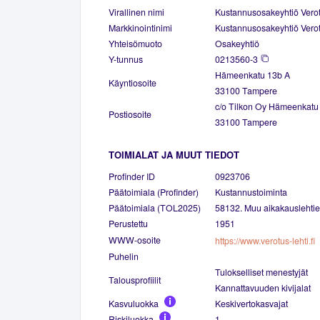
Virallinen nimi
Kustannusosakeyhtiö Vero
Markkinointinimi
Kustannusosakeyhtiö Vero
Yhteisömuoto
Osakeyhtiö
Y-tunnus
0213560-3
Hämeenkatu 13b A
Käyntiosoite
33100 Tampere
c/o Tilkon Oy Hämeenkatu
Postiosoite
33100 Tampere
TOIMIALAT JA MUUT TIEDOT
Profinder ID
0923706
Päätoimiala (Profinder)
Kustannustoiminta
Päätoimiala (TOL2025)
58132. Muu aikakauslehti
Perustettu
1951
WWW-osoite
https://www.verotus-lehti.fi
Puhelin
Tulokselliset menestyjät
Talousprofiilit
Kannattavuuden kivijalat
Kasvuluokka
Keskivertokasvajat
Riskiluokka
1