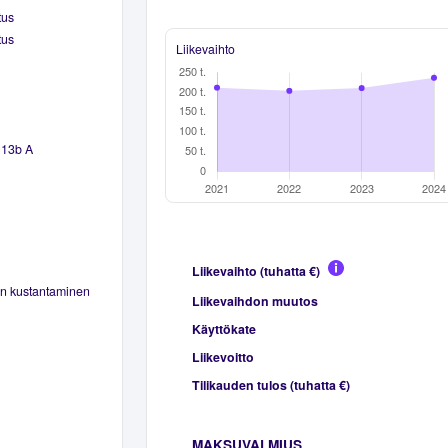
tus
tus
Liikevaihto
 13b A
Liikevaihto (tuhatta €)
en kustantaminen
Liikevaihdon muutos
Käyttökate
Liikevoitto
Tilikauden tulos (tuhatta €)
MAKSUVALMIUS