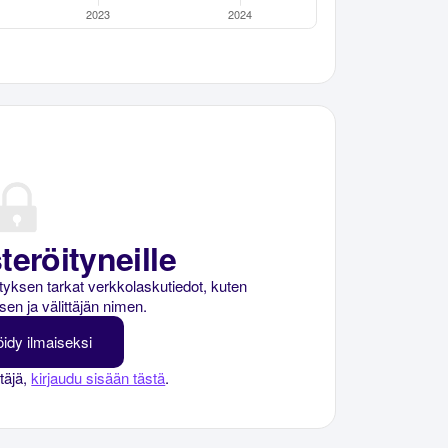
teröityneille
rityksen tarkat verkkolaskutiedot, kuten
sen ja välittäjän nimen.
öidy ilmaiseksi
ttäjä,
kirjaudu sisään tästä
.