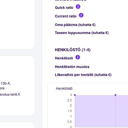
Quick ratio
Current ratio
Oma pääoma (tuhatta €)
Taseen loppusumma (tuhatta €)
HENKILÖSTÖ (1-4)
Henkilöstö
Henkilöstön muutos
Liikevaihto per henkilö (tuhatta €)
13b A,
ere
Henkilöstö
rotus-lehti.fi