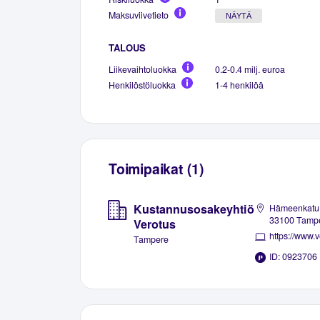
Maksuviivetieto
NÄYTÄ
TALOUS
Liikevaihtoluokka
0.2-0.4 milj. euroa
Henkilöstöluokka
1-4 henkilöä
Toimipaikat (1)
Kustannusosakeyhtiö
Hämeenkatu 
33100 Tamp
Verotus
https://www.ve
Tampere
ID: 0923706