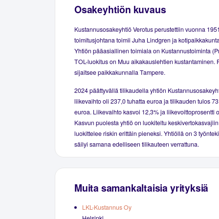
Osakeyhtiön kuvaus
Kustannusosakeyhtiö Verotus perustettiin vuonna 195
toimitusjohtana toimii Juha Lindgren ja kotipaikkakunta
Yhtiön pääasiallinen toimiala on Kustannustoiminta (Pr
TOL-luokitus on Muu aikakauslehtien kustantaminen. 
sijaitsee paikkakunnalla Tampere.
2024 päättyvällä tilikaudella yhtiön Kustannusosakeyh
liikevaihto oli 237,0 tuhatta euroa ja tilikauden tulos 73
euroa. Liikevaihto kasvoi 12,3% ja liikevoittoprosentti 
Kasvun puolesta yhtiö on luokiteltu keskivertokasvajiin
luokittelee riskin erittäin pieneksi. Yhtiöllä on 3 työnte
säilyi samana edelliseen tilikauteen verrattuna.
Muita samankaltaisia yrityksiä
LKL-Kustannus Oy
Helsinki