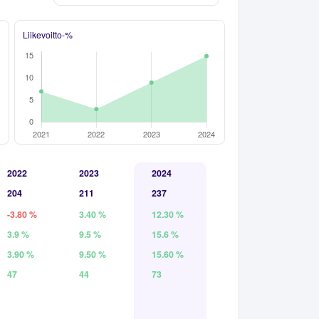
Liikevoitto-%
2022
2023
2024
204
211
237
-3.80 %
3.40 %
12.30 %
3.9 %
9.5 %
15.6 %
3.90 %
9.50 %
15.60 %
47
44
73