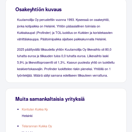
Osakeyhtiön kuvaus
Kuutamolilja Oy perustettiin vuonna 1993. Kyseessä on osakeyhtiö,
jonka kotipaikka on Helsinki. Yhtiön pääasiallinen toimiala on
Kukkakaupat (Profinder) ja TOL-luokitus on Kukkien ja koristekasvien
vähittäiskauppa. Päätoimipaikka sijaitsee paikkakunnalla Helsinki.
2025 päättyvällä tilikaudella yhtiön Kuutamolilja Oy liikevaihto oli 80,0
tuhatta euroa ja tilikauden tulos 0,0 tuhatta euroa. Liikevaihto laski
5,9% ja liikevoittoprosentti oli 1,3%. Kasvun puolesta yhtiö on luokiteltu
keskivertokasvajiin. Profinder luokittelee riskin pieneksi. Yhtiöllä on 1
työntekijää. Määrä säilyi samana edelliseen tilikauteen verrattuna.
Muita samankaltaisia yrityksiä
Kontulan Kukka Ky
Helsinki
Telarannan Kukka Oy