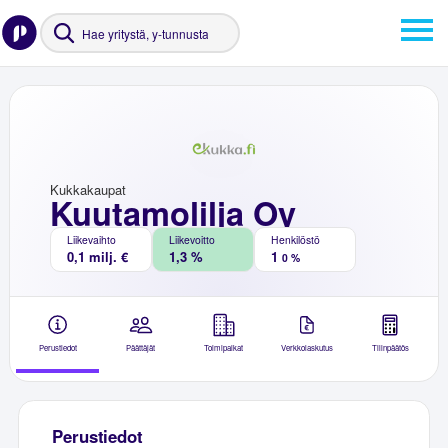
Kukkakaupat
Kuutamolilja Oy
Liikevaihto
Liikevoitto
Henkilöstö
0,1 milj. €
1,3 %
1
0 %
Perustiedot
Päättäjät
Toimipaikat
Verkkolaskutus
Tilinpäätös
Perustiedot