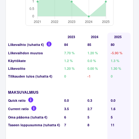
2023
2024
2025
Liikevaihto (tuhatta €)
84
85
80
Liikevaihdon muutos
7.70 %
1.20 %
-5.90 %
Käyttökate
1.2 %
0.0 %
1.3 %
Liikevoitto
1.20 %
0.00 %
1.30 %
Tilikauden tulos (tuhatta €)
0
-1
0
MAKSUVALMIUS
Quick ratio
0.0
0.3
0.0
Current ratio
3.5
2.7
1.6
Oma pääoma (tuhatta €)
6
5
5
Taseen loppusumma (tuhatta €)
7
8
11