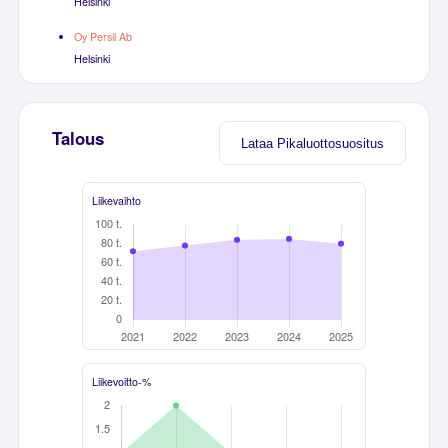
Helsinki
Oy Persil Ab
Helsinki
Talous
Lataa Pikaluottosuositus
Liikevaihto
Liikevoitto-%