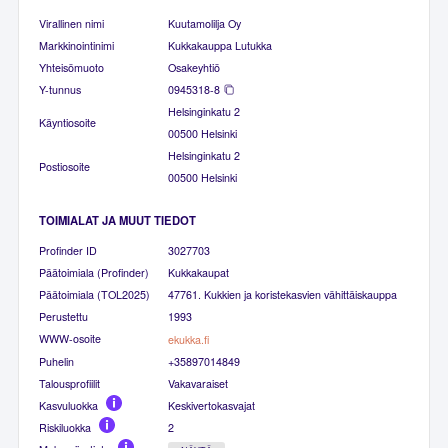
Virallinen nimi
Kuutamolilja Oy
Markkinointinimi
Kukkakauppa Lutukka
Yhteisömuoto
Osakeyhtiö
Y-tunnus
0945318-8
Helsinginkatu 2
Käyntiosoite
00500 Helsinki
Helsinginkatu 2
Postiosoite
00500 Helsinki
TOIMIALAT JA MUUT TIEDOT
Profinder ID
3027703
Päätoimiala (Profinder)
Kukkakaupat
Päätoimiala (TOL2025)
47761. Kukkien ja koristekasvien vähittäiskauppa
Perustettu
1993
WWW-osoite
ekukka.fi
Puhelin
+35897014849
Talousprofiilit
Vakavaraiset
Kasvuluokka
Keskivertokasvajat
Riskiluokka
2