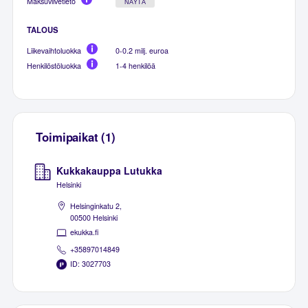
Maksuviivetieto
NÄYTÄ
TALOUS
Liikevaihtoluokka
0-0.2 milj. euroa
Henkilöstöluokka
1-4 henkilöä
Toimipaikat (1)
Kukkakauppa Lutukka
Helsinki
Helsinginkatu 2,
00500 Helsinki
ekukka.fi
+35897014849
ID: 3027703