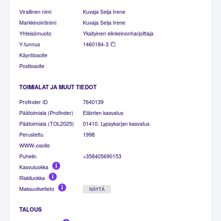
Virallinen nimi
Kuvaja Seija Irene
Markkinointinimi
Kuvaja Seija Irene
Yhteisömuoto
Yksityinen elinkeinonharjoittaja
Y-tunnus
1460184-3
Käyntiosoite
Postiosoite
TOIMIALAT JA MUUT TIEDOT
Profinder ID
7640139
Päätoimiala (Profinder)
Eläinten kasvatus
Päätoimiala (TOL2025)
01410. Lypsykarjan kasvatus
Perustettu
1998
WWW-osoite
Puhelin
+358405690153
Kasvuluokka
Riskiluokka
Maksuviivetieto
NÄYTÄ
TALOUS