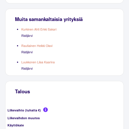
Muita samankaltaisia yrityksiä
Kurkinen Ahti Erkki Sakari
Ristijärvi
Rautiainen Heikki Olavi
Ristijärvi
Luukkonen Liisa Kaarina
Ristijärvi
Talous
Liikevaihto (tuhatta €)
Liikevaihdon muutos
Käyttökate