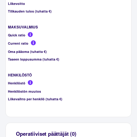
Liikevoitto
Tilikauden tulos (tuhatta €)
MAKSUVALMIUS
Quick ratio
Current ratio
Oma pääoma (tuhatta €)
Taseen loppusumma (tuhatta €)
HENKILÖSTÖ
Henkilöstö
Henkilöstön muutos
Liikevaihto per henkilö (tuhatta €)
Operatiiviset päättäjät (0)