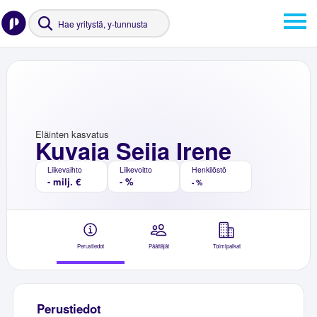
Eläinten kasvatus
Kuvaja Seija Irene
Liikevaihto
Liikevoitto
Henkilöstö
- milj. €
- %
- %
Perustiedot
Päättäjät
Toimipaikat
Perustiedot