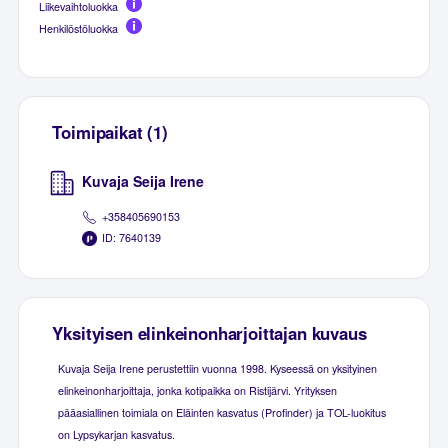
Liikevaihtoluokka
Henkilöstöluokka
Toimipaikat (1)
Kuvaja Seija Irene
+358405690153
ID: 7640139
Yksityisen elinkeinonharjoittajan kuvaus
Kuvaja Seija Irene perustettiin vuonna 1998. Kyseessä on yksityinen
elinkeinonharjoittaja, jonka kotipaikka on Ristijärvi. Yrityksen
pääasiallinen toimiala on Eläinten kasvatus (Profinder) ja TOL-luokitus
on Lypsykarjan kasvatus.