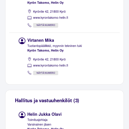
Kyrön Takomo, Helin Oy
Kyröntie 42, 21800 Kyrö
www.kyrontakomo-helin.fi
NÄYTÄ NUMERO
Virtanen Mika
Tuotantopäällikkö, myynnin tekninen tuki
Kyrön Takomo, Helin Oy
Kyröntie 42, 21800 Kyrö
www.kyrontakomo-helin.fi
NÄYTÄ NUMERO
Hallitus ja vastuuhenkilöt (3)
Helin Jukka Olavi
Toimitusjohtaja
Varsinainen jäsen
Kyrön Takomo, Helin Oy