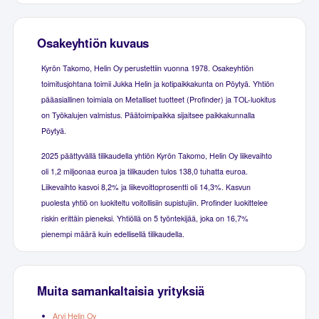
Osakeyhtiön kuvaus
Kyrön Takomo, Helin Oy perustettiin vuonna 1978. Osakeyhtiön
toimitusjohtana toimii Jukka Helin ja kotipaikkakunta on Pöytyä. Yhtiön
pääasiallinen toimiala on Metalliset tuotteet (Profinder) ja TOL-luokitus
on Työkalujen valmistus. Päätoimipaikka sijaitsee paikkakunnalla
Pöytyä.
2025 päättyvällä tilikaudella yhtiön Kyrön Takomo, Helin Oy liikevaihto
oli 1,2 miljoonaa euroa ja tilikauden tulos 138,0 tuhatta euroa.
Liikevaihto kasvoi 8,2% ja liikevoittoprosentti oli 14,3%. Kasvun
puolesta yhtiö on luokiteltu voitollisiin supistujiin. Profinder luokittelee
riskin erittäin pieneksi. Yhtiöllä on 5 työntekijää, joka on 16,7%
pienempi määrä kuin edellisellä tilikaudella.
Muita samankaltaisia yrityksiä
Arvi Helin Oy