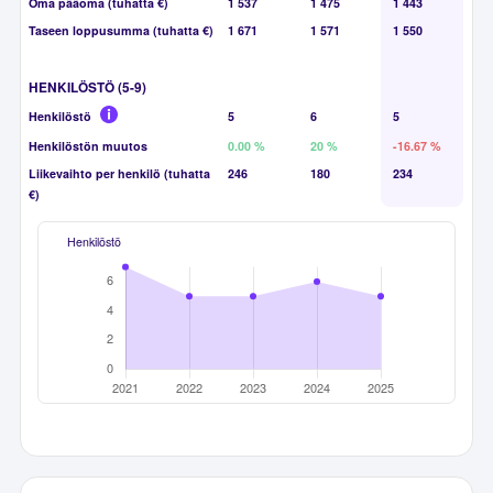
Oma pääoma (tuhatta €)
1 537
1 475
1 443
Taseen loppusumma (tuhatta €)
1 671
1 571
1 550
HENKILÖSTÖ (5-9)
Henkilöstö
5
6
5
Henkilöstön muutos
0.00 %
20 %
-16.67 %
Liikevaihto per henkilö (tuhatta
246
180
234
€)
Henkilöstö