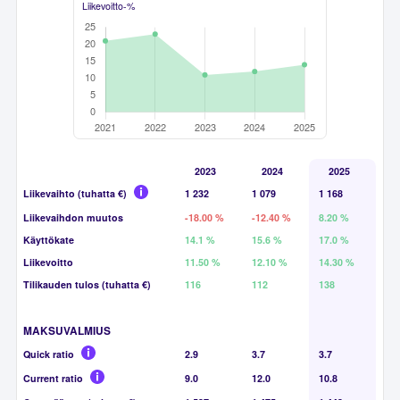
Liikevoitto-%
2023
2024
2025
Liikevaihto (tuhatta €)
1 232
1 079
1 168
Liikevaihdon muutos
-18.00 %
-12.40 %
8.20 %
Käyttökate
14.1 %
15.6 %
17.0 %
Liikevoitto
11.50 %
12.10 %
14.30 %
Tilikauden tulos (tuhatta €)
116
112
138
MAKSUVALMIUS
Quick ratio
2.9
3.7
3.7
Current ratio
9.0
12.0
10.8