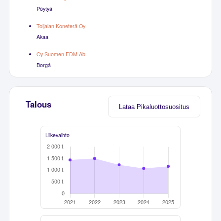
Pöytyä
Toijalan Koneterä Oy
Akaa
Oy Suomen EDM Ab
Borgå
Talous
Lataa Pikaluottosuositus
Liikevaihto