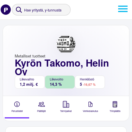
Metalliset tuotteet
Kyrön Takomo, Helin
Oy
Liikevaihto
Liikevoitto
Henkilöstö
1,2 milj. €
14,3 %
5
-16,67 %
Perustiedot
Päättäjät
Toimipaikat
Verkkolaskutus
Tilinpäätös