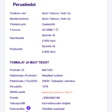
Perustiedot
Virallinen nimi
Kyrön Takomo, Helin Oy
Markkinointinimi
Kyrön Takomo, Helin Oy
Yhteisömuoto
Osakeyhtiö
Y-tunnus
0212988-7
Kyröntie 42
Käyntiosoite
21800 Kyrö
Kyröntie 42
Postiosoite
21800 Kyrö
TOIMIALAT JA MUUT TIEDOT
Profinder ID
6621023
Päätoimiala (Profinder)
Metalliset tuotteet
Päätoimiala (TOL2025)
25630. Työkalujen valmistus
Perustettu
1978
WWW-osoite
www.kyrontakomo-helin.fi
Puhelin
+35824862186
Talousprofiilit
Kannattavuuden kivijalat
Kasvuluokka
Voitolliset supistujat