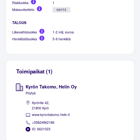
Riskiluokka
1
Maksuviivetieto
NÄYTÄ
TALOUS
Liikevaihtoluokka
1-2 milj. euroa
Henkilöstöluokka
5-9 henkilöä
Toimipaikat (1)
Kyrön Takomo, Helin Oy
Pöytyä
Kyröntie 42,
21800 Kyrö
www.kyrontakomo-helin.fi
+35824862186
ID: 6621023