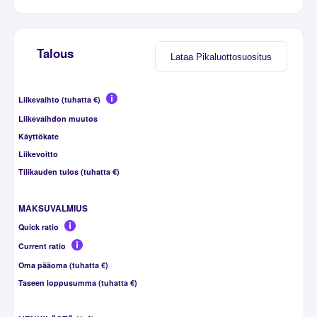
Talous
Lataa Pikaluottosuositus
Liikevaihto (tuhatta €)
Liikevaihdon muutos
Käyttökate
Liikevoitto
Tilikauden tulos (tuhatta €)
MAKSUVALMIUS
Quick ratio
Current ratio
Oma pääoma (tuhatta €)
Taseen loppusumma (tuhatta €)