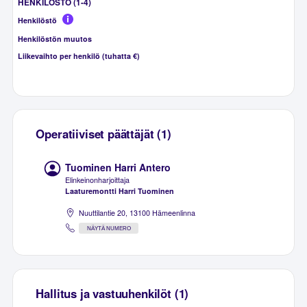
HENKILÖSTÖ (1-4)
Henkilöstö
Henkilöstön muutos
Liikevaihto per henkilö (tuhatta €)
Operatiiviset päättäjät (1)
Tuominen Harri Antero
Elinkeinonharjoittaja
Laaturemontti Harri Tuominen
Nuuttilantie 20, 13100 Hämeenlinna
NÄYTÄ NUMERO
Hallitus ja vastuuhenkilöt (1)