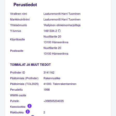
Perustiedot
Virallinen nimi
Laaturemontti Harri Tuominen
Markkinointinimi
Laaturemontti Harri Tuominen
Yhteisömuoto
Yksityinen elinkeinonharjoittaja
Y-tunnus
1461334-2
Nuuttilantie 20
Käyntiosoite
13100 Hämeenlinna
Nuuttilantie 20
Postiosoite
13100 Hämeenlinna
TOIMIALAT JA MUUT TIEDOT
Profinder ID
3141162
Päätoimiala (Profinder)
Rakennusliike
Päätoimiala (TOL2025)
41000. Talonrakentaminen
Perustettu
1998
WWW-osoite
Puhelin
+358505204035
Kasvuluokka
Riskiluokka
2