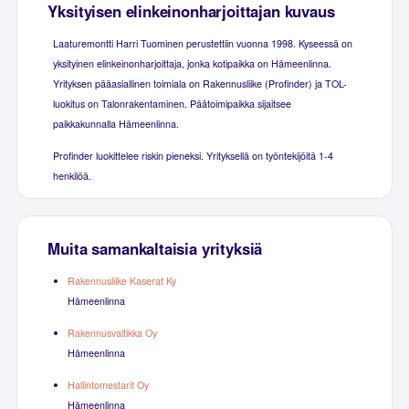
Yksityisen elinkeinonharjoittajan kuvaus
Laaturemontti Harri Tuominen perustettiin vuonna 1998. Kyseessä on
yksityinen elinkeinonharjoittaja, jonka kotipaikka on Hämeenlinna.
Yrityksen pääasiallinen toimiala on Rakennusliike (Profinder) ja TOL-
luokitus on Talonrakentaminen. Päätoimipaikka sijaitsee
paikkakunnalla Hämeenlinna.
Profinder luokittelee riskin pieneksi. Yrityksellä on työntekijöitä 1-4
henkilöä.
Muita samankaltaisia yrityksiä
Rakennusliike Kaserat Ky
Hämeenlinna
Rakennusvaltikka Oy
Hämeenlinna
Hallintomestarit Oy
Hämeenlinna