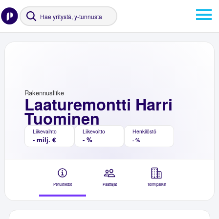
Rakennusliike
Laaturemontti Harri
Tuominen
Liikevaihto
Liikevoitto
Henkilöstö
- milj. €
- %
- %
Perustiedot
Päättäjät
Toimipaikat