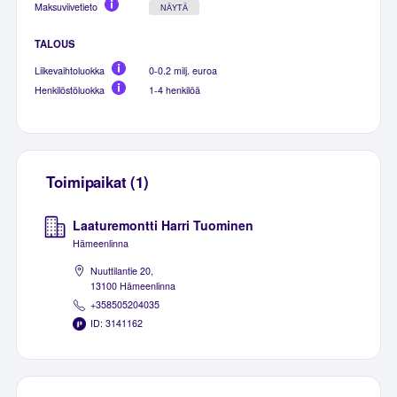
Maksuviivetieto
NÄYTÄ
TALOUS
Liikevaihtoluokka
0-0.2 milj. euroa
Henkilöstöluokka
1-4 henkilöä
Toimipaikat (1)
Laaturemontti Harri Tuominen
Hämeenlinna
Nuuttilantie 20,
13100 Hämeenlinna
+358505204035
ID: 3141162