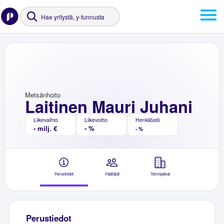
Metsänhoito
Laitinen Mauri Juhani
Liikevaihto
Liikevoitto
Henkilöstö
- milj. €
- %
- %
Perustiedot
Päättäjät
Toimipaikat
Perustiedot