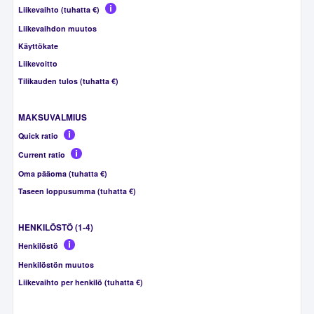
Liikevaihto (tuhatta €)
Liikevaihdon muutos
Käyttökate
Liikevoitto
Tilikauden tulos (tuhatta €)
MAKSUVALMIUS
Quick ratio
Current ratio
Oma pääoma (tuhatta €)
Taseen loppusumma (tuhatta €)
HENKILÖSTÖ (1-4)
Henkilöstö
Henkilöstön muutos
Liikevaihto per henkilö (tuhatta €)