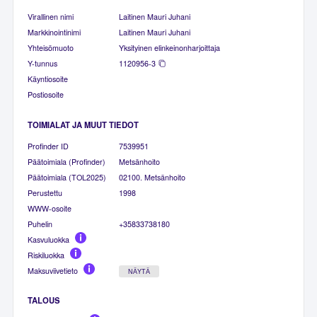
Virallinen nimi
Laitinen Mauri Juhani
Markkinointinimi
Laitinen Mauri Juhani
Yhteisömuoto
Yksityinen elinkeinonharjoittaja
Y-tunnus
1120956-3
Käyntiosoite
Postiosoite
TOIMIALAT JA MUUT TIEDOT
Profinder ID
7539951
Päätoimiala (Profinder)
Metsänhoito
Päätoimiala (TOL2025)
02100. Metsänhoito
Perustettu
1998
WWW-osoite
Puhelin
+35833738180
Kasvuluokka
Riskiluokka
Maksuviivetieto
NÄYTÄ
TALOUS