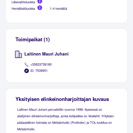
Liikevaihtoluokka
Henkilöstöluokka
1-4 henkilöä
Toimipaikat (1)
Laitinen Mauri Juhani
+35833738180
ID: 7539951
Yksityisen elinkeinonharjoittajan kuvaus
Laitinen Mauri Juhani perustettiin vuonna 1998. Kyseessä on
yksityinen elinkeinonharjoittaja, jonka kotipaikka on Vesilahti. Yrityksen
pääasiallinen toimiala on Metsänhoito (Profinder) ja TOL-luokitus on
Metsänhoito.