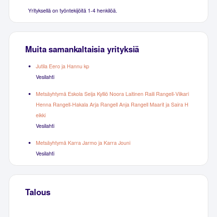
Yrityksellä on työntekijöitä 1-4 henkilöä.
Muita samankaltaisia yrityksiä
Jutila Eero ja Hannu kp
Vesilahti
Metsäyhtymä Eskola Seija Kylliö Noora Laitinen Raili Rangell-Viikari
Henna Rangell-Hakala Arja Rangell Anja Rangell Maarit ja Saira H
eikki
Vesilahti
Metsäyhtymä Karra Jarmo ja Karra Jouni
Vesilahti
Talous