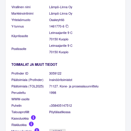
Virallinen nimi
Lämpö-Linna Oy
Markkinointinimi
Lämpö-Linna Oy
Yhteisömuoto
Osakeyhtiö
Y-tunnus
1461770-6
Leimaajantie 9 C
Käyntiosoite
70150 Kuopio
Leimaajantie 9 C
Postiosoite
70150 Kuopio
TOIMIALAT JA MUUT TIEDOT
Profinder ID
3059122
Päätoimiala (Profinder)
Insinööritoimistot
Päätoimiala (TOL2025)
71127. Kone- ja prosessisuunnittelu
Perustettu
1998
WWW-osoite
Puhelin
+358405147512
Talousprofiilit
Pöytälaatikossa
Kasvuluokka
Riskiluokka