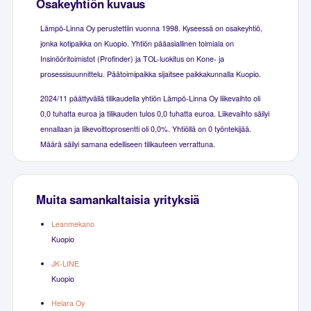
Osakeyhtiön kuvaus
Lämpö-Linna Oy perustettiin vuonna 1998. Kyseessä on osakeyhtiö,
jonka kotipaikka on Kuopio. Yhtiön pääasiallinen toimiala on
Insinööritoimistot (Profinder) ja TOL-luokitus on Kone- ja
prosessisuunnittelu. Päätoimipaikka sijaitsee paikkakunnalla Kuopio.
2024/11 päättyvällä tilikaudella yhtiön Lämpö-Linna Oy liikevaihto oli
0,0 tuhatta euroa ja tilikauden tulos 0,0 tuhatta euroa. Liikevaihto säilyi
ennallaan ja liikevoittoprosentti oli 0,0%. Yhtiöllä on 0 työntekijää.
Määrä säilyi samana edelliseen tilikauteen verrattuna.
Muita samankaltaisia yrityksiä
Leanmekano
Kuopio
JK-LINE
Kuopio
Helara Oy