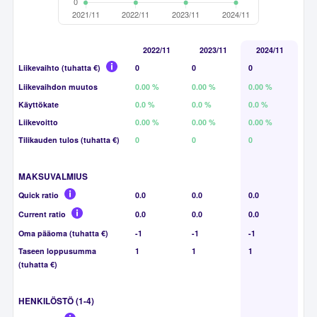
2022/11
2023/11
2024/11
Liikevaihto (tuhatta €)
0
0
0
Liikevaihdon muutos
0.00 %
0.00 %
0.00 %
Käyttökate
0.0 %
0.0 %
0.0 %
Liikevoitto
0.00 %
0.00 %
0.00 %
Tilikauden tulos (tuhatta €)
0
0
0
MAKSUVALMIUS
Quick ratio
0.0
0.0
0.0
Current ratio
0.0
0.0
0.0
Oma pääoma (tuhatta €)
-1
-1
-1
Taseen loppusumma
1
1
1
(tuhatta €)
HENKILÖSTÖ (1-4)