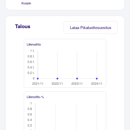
Kuopio
Talous
Lataa Pikaluottosuositus
Liikevaihto
Liikevoitto-%