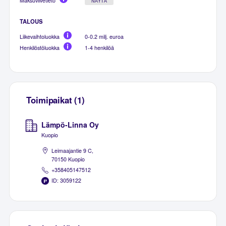
Maksuviivetieto
NÄYTÄ
TALOUS
Liikevaihtoluokka
0-0.2 milj. euroa
Henkilöstöluokka
1-4 henkilöä
Toimipaikat (1)
Lämpö-Linna Oy
Kuopio
Leimaajantie 9 C,
70150 Kuopio
+358405147512
ID: 3059122