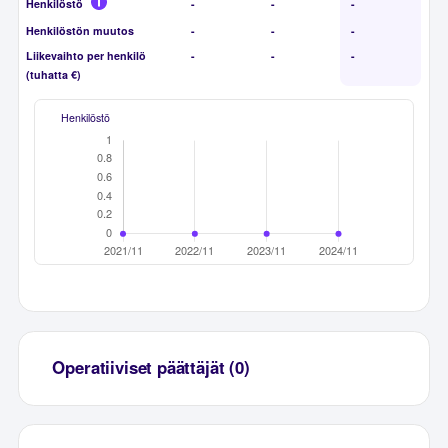
Henkilöstö
-
-
-
Henkilöstön muutos
-
-
-
Liikevaihto per henkilö
-
-
-
(tuhatta €)
Henkilöstö
Operatiiviset päättäjät (0)