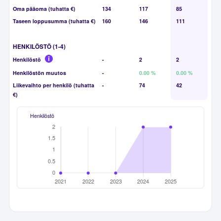
Oma pääoma (tuhatta €)
134
117
85
Taseen loppusumma (tuhatta €)
160
146
111
HENKILÖSTÖ (1-4)
Henkilöstö
-
2
2
Henkilöstön muutos
-
0.00 %
0.00 %
Liikevaihto per henkilö (tuhatta
-
74
42
€)
Henkilöstö