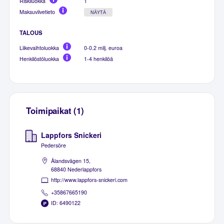
Riskiluokka
1
Maksuviivetieto
NÄYTÄ
TALOUS
Liikevaihtoluokka
0-0.2 milj. euroa
Henkilöstöluokka
1-4 henkilöä
Toimipaikat (1)
Lappfors Snickeri
Pedersöre
Ålandsvägen 15,
68840 Nederlappfors
http://www.lappfors-snickeri.com
+35867665190
ID: 6490122