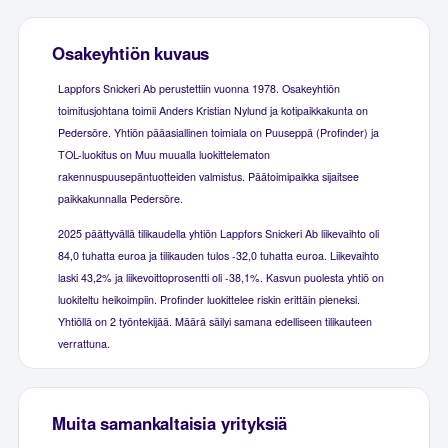
Osakeyhtiön kuvaus
Lappfors Snickeri Ab perustettiin vuonna 1978. Osakeyhtiön
toimitusjohtana toimii Anders Kristian Nylund ja kotipaikkakunta on
Pedersöre. Yhtiön pääasiallinen toimiala on Puuseppä (Profinder) ja
TOL-luokitus on Muu muualla luokittelematon
rakennuspuusepäntuotteiden valmistus. Päätoimipaikka sijaitsee
paikkakunnalla Pedersöre.
2025 päättyvällä tilikaudella yhtiön Lappfors Snickeri Ab liikevaihto oli
84,0 tuhatta euroa ja tilikauden tulos -32,0 tuhatta euroa. Liikevaihto
laski 43,2% ja liikevoittoprosentti oli -38,1%. Kasvun puolesta yhtiö on
luokiteltu heikoimpiin. Profinder luokittelee riskin erittäin pieneksi.
Yhtiöllä on 2 työntekijää. Määrä säilyi samana edelliseen tilikauteen
verrattuna.
Muita samankaltaisia yrityksiä