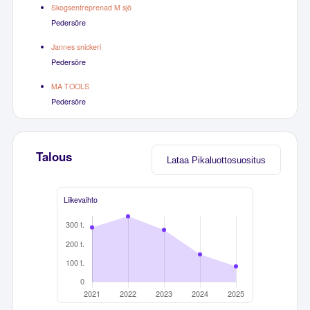
Skogsentreprenad M sjö
Pedersöre
Jannes snickeri
Pedersöre
MA TOOLS
Pedersöre
Talous
Lataa Pikaluottosuositus
Liikevaihto