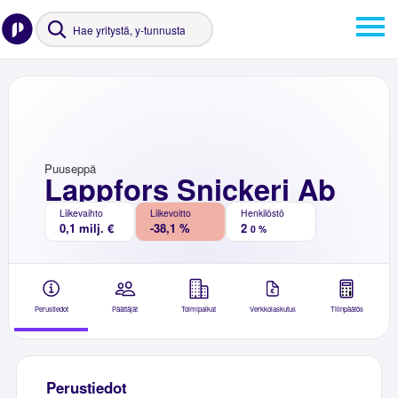
Puuseppä
Lappfors Snickeri Ab
Liikevaihto
Liikevoitto
Henkilöstö
0,1 milj. €
-38,1 %
2
0 %
Perustiedot
Päättäjät
Toimipaikat
Verkkolaskutus
Tilinpäätös
Perustiedot