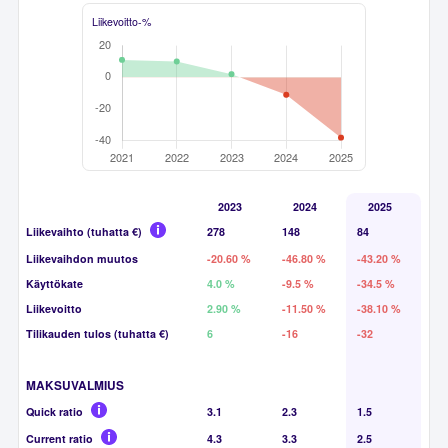
Liikevoitto-%
2023
2024
2025
Liikevaihto (tuhatta €)
278
148
84
Liikevaihdon muutos
-20.60 %
-46.80 %
-43.20 %
Käyttökate
4.0 %
-9.5 %
-34.5 %
Liikevoitto
2.90 %
-11.50 %
-38.10 %
Tilikauden tulos (tuhatta €)
6
-16
-32
MAKSUVALMIUS
Quick ratio
3.1
2.3
1.5
Current ratio
4.3
3.3
2.5