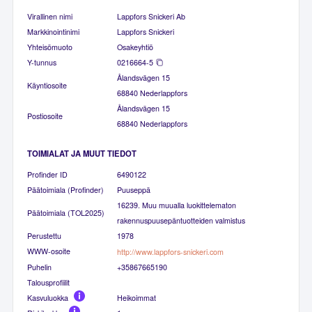
Virallinen nimi
Lappfors Snickeri Ab
Markkinointinimi
Lappfors Snickeri
Yhteisömuoto
Osakeyhtiö
Y-tunnus
0216664-5
Ålandsvägen 15
Käyntiosoite
68840 Nederlappfors
Ålandsvägen 15
Postiosoite
68840 Nederlappfors
TOIMIALAT JA MUUT TIEDOT
Profinder ID
6490122
Päätoimiala (Profinder)
Puuseppä
16239. Muu muualla luokittelematon
Päätoimiala (TOL2025)
rakennuspuusepäntuotteiden valmistus
Perustettu
1978
WWW-osoite
http://www.lappfors-snickeri.com
Puhelin
+35867665190
Talousprofiilit
Kasvuluokka
Heikoimmat