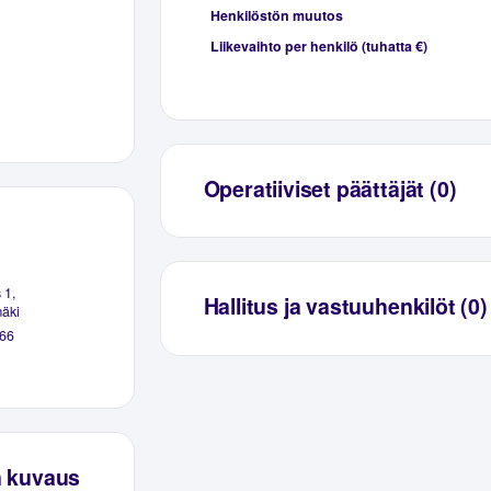
Henkilöstön muutos
Liikevaihto per henkilö (tuhatta €)
Operatiiviset päättäjät (0)
 1,
Hallitus ja vastuuhenkilöt (0)
mäki
66
n kuvaus