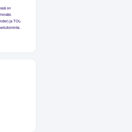
essä on
ihimäki.
inder) ja TOL-
heilutoiminta.