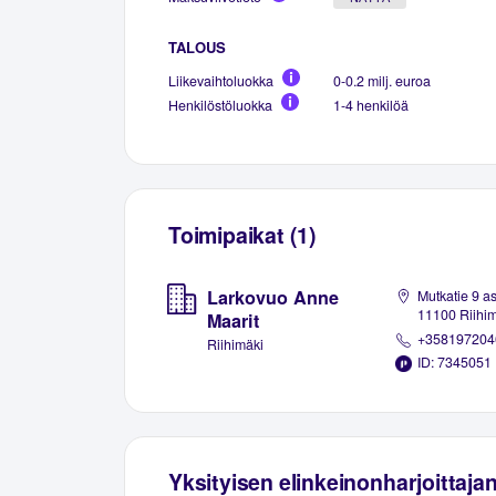
TALOUS
Liikevaihtoluokka
0-0.2 milj. euroa
Henkilöstöluokka
1-4 henkilöä
Toimipaikat (1)
Larkovuo Anne
Mutkatie 9 as
11100 Riihi
Maarit
+358197204
Riihimäki
ID: 7345051
Yksityisen elinkeinonharjoittaja