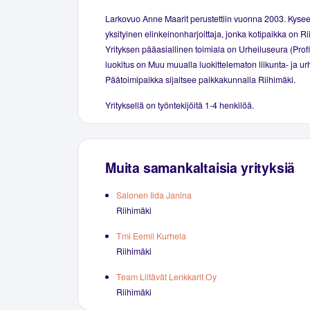
Larkovuo Anne Maarit perustettiin vuonna 2003. Kyse
yksityinen elinkeinonharjoittaja, jonka kotipaikka on Ri
Yrityksen pääasiallinen toimiala on Urheiluseura (Prof
luokitus on Muu muualla luokittelematon liikunta- ja ur
Päätoimipaikka sijaitsee paikkakunnalla Riihimäki.
Yrityksellä on työntekijöitä 1-4 henkilöä.
Muita samankaltaisia yrityksiä
Salonen Iida Janina
Riihimäki
Tmi Eemil Kurhela
Riihimäki
Team Liitävät Lenkkarit Oy
Riihimäki