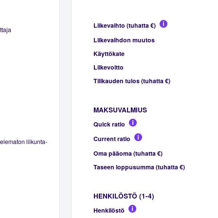
Liikevaihto (tuhatta €)
ttaja
Liikevaihdon muutos
Käyttökate
Liikevoitto
Tilikauden tulos (tuhatta €)
MAKSUVALMIUS
Quick ratio
Current ratio
elematon liikunta-
Oma pääoma (tuhatta €)
Taseen loppusumma (tuhatta €)
HENKILÖSTÖ (1-4)
Henkilöstö