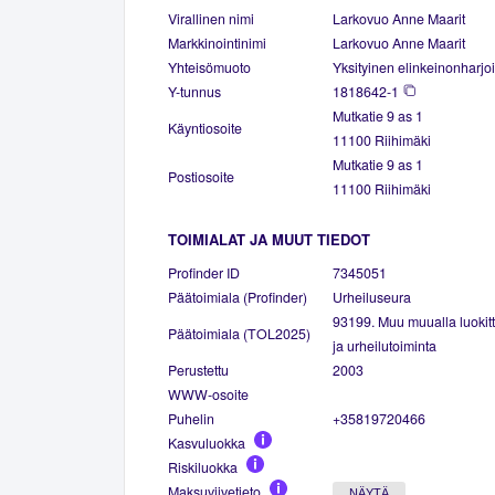
Virallinen nimi
Larkovuo Anne Maarit
Markkinointinimi
Larkovuo Anne Maarit
Yhteisömuoto
Yksityinen elinkeinonharjoi
Y-tunnus
1818642-1
Mutkatie 9 as 1
Käyntiosoite
11100 Riihimäki
Mutkatie 9 as 1
Postiosoite
11100 Riihimäki
TOIMIALAT JA MUUT TIEDOT
Profinder ID
7345051
Päätoimiala (Profinder)
Urheiluseura
93199. Muu muualla luokitt
Päätoimiala (TOL2025)
ja urheilutoiminta
Perustettu
2003
WWW-osoite
Puhelin
+35819720466
Kasvuluokka
Riskiluokka
Maksuviivetieto
NÄYTÄ