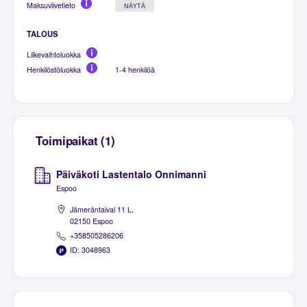
Maksuviivetieto
NÄYTÄ
TALOUS
Liikevaihtoluokka
Henkilöstöluokka
1-4 henkilöä
Toimipaikat (1)
Päiväkoti Lastentalo Onnimanni
Espoo
Jämeräntaival 11 L,
02150 Espoo
+358505286206
ID: 3048963