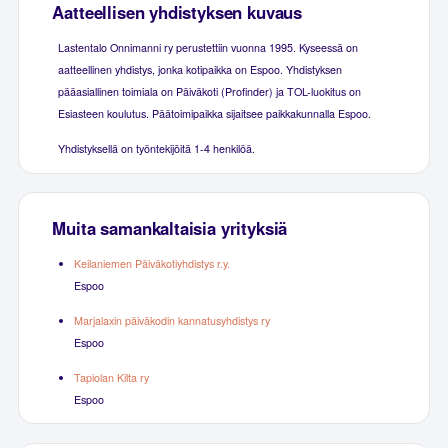
Aatteellisen yhdistyksen kuvaus
Lastentalo Onnimanni ry perustettiin vuonna 1995. Kyseessä on
aatteellinen yhdistys, jonka kotipaikka on Espoo. Yhdistyksen
pääasiallinen toimiala on Päiväkoti (Profinder) ja TOL-luokitus on
Esiasteen koulutus. Päätoimipaikka sijaitsee paikkakunnalla Espoo.
Yhdistyksellä on työntekijöitä 1-4 henkilöä.
Muita samankaltaisia yrityksiä
Keilaniemen Päiväkotiyhdistys r.y.
Espoo
Marjalaxin päiväkodin kannatusyhdistys ry
Espoo
Tapiolan Kilta ry
Espoo