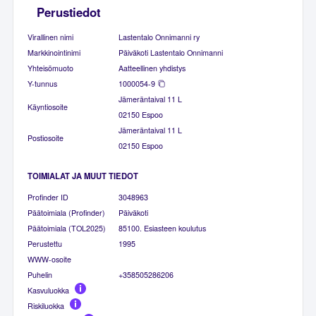
Perustiedot
Virallinen nimi
Lastentalo Onnimanni ry
Markkinointinimi
Päiväkoti Lastentalo Onnimanni
Yhteisömuoto
Aatteellinen yhdistys
Y-tunnus
1000054-9
Jämeräntaival 11 L
Käyntiosoite
02150 Espoo
Jämeräntaival 11 L
Postiosoite
02150 Espoo
TOIMIALAT JA MUUT TIEDOT
Profinder ID
3048963
Päätoimiala (Profinder)
Päiväkoti
Päätoimiala (TOL2025)
85100. Esiasteen koulutus
Perustettu
1995
WWW-osoite
Puhelin
+358505286206
Kasvuluokka
Riskiluokka