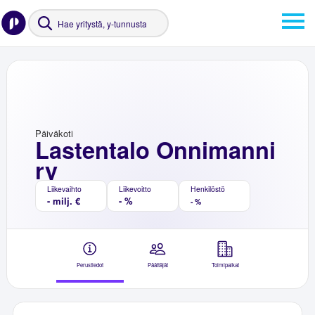
Päiväkoti
Lastentalo Onnimanni
ry
Liikevaihto
Liikevoitto
Henkilöstö
- milj. €
- %
- %
Perustiedot
Päättäjät
Toimipaikat