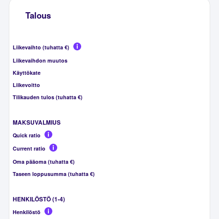
Talous
Liikevaihto (tuhatta €)
Liikevaihdon muutos
Käyttökate
Liikevoitto
Tilikauden tulos (tuhatta €)
MAKSUVALMIUS
Quick ratio
Current ratio
Oma pääoma (tuhatta €)
Taseen loppusumma (tuhatta €)
HENKILÖSTÖ (1-4)
Henkilöstö