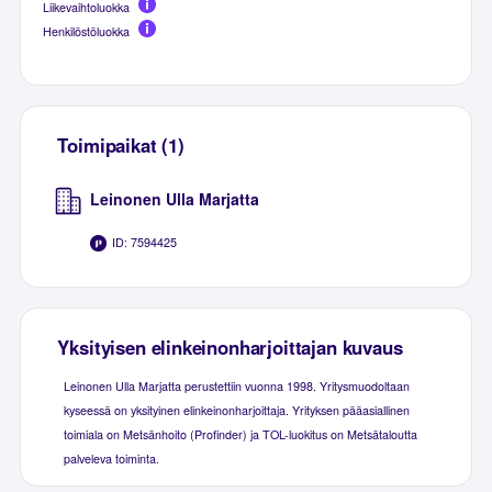
Liikevaihtoluokka
Henkilöstöluokka
Toimipaikat (1)
Leinonen Ulla Marjatta
ID: 7594425
Yksityisen elinkeinonharjoittajan kuvaus
Leinonen Ulla Marjatta perustettiin vuonna 1998. Yritysmuodoltaan
kyseessä on yksityinen elinkeinonharjoittaja. Yrityksen pääasiallinen
toimiala on Metsänhoito (Profinder) ja TOL-luokitus on Metsätaloutta
palveleva toiminta.