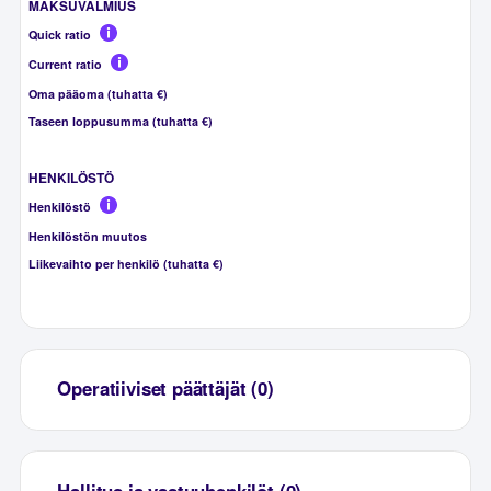
MAKSUVALMIUS
Quick ratio
Current ratio
Oma pääoma (tuhatta €)
Taseen loppusumma (tuhatta €)
HENKILÖSTÖ
Henkilöstö
Henkilöstön muutos
Liikevaihto per henkilö (tuhatta €)
Operatiiviset päättäjät (0)
Hallitus ja vastuuhenkilöt (0)