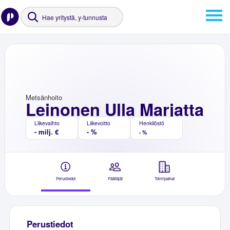
Metsänhoito
Leinonen Ulla Marjatta
Liikevaihto
Liikevoitto
Henkilöstö
- milj. €
- %
- %
Perustiedot
Päättäjät
Toimipaikat
Perustiedot