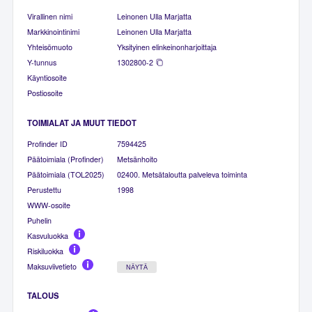
Virallinen nimi
Leinonen Ulla Marjatta
Markkinointinimi
Leinonen Ulla Marjatta
Yhteisömuoto
Yksityinen elinkeinonharjoittaja
Y-tunnus
1302800-2
Käyntiosoite
Postiosoite
TOIMIALAT JA MUUT TIEDOT
Profinder ID
7594425
Päätoimiala (Profinder)
Metsänhoito
Päätoimiala (TOL2025)
02400. Metsätaloutta palveleva toiminta
Perustettu
1998
WWW-osoite
Puhelin
Kasvuluokka
Riskiluokka
Maksuviivetieto
NÄYTÄ
TALOUS