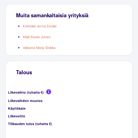
Muita samankaltaisia yrityksiä
Erkheikki Jorma Eerikki
Kiiski Kauko Juhani
Valkama Marjo Sinikka
Talous
Liikevaihto (tuhatta €)
Liikevaihdon muutos
Käyttökate
Liikevoitto
Tilikauden tulos (tuhatta €)