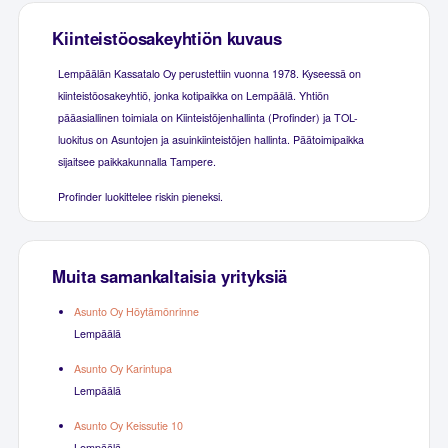
Kiinteistöosakeyhtiön kuvaus
Lempäälän Kassatalo Oy perustettiin vuonna 1978. Kyseessä on
kiinteistöosakeyhtiö, jonka kotipaikka on Lempäälä. Yhtiön
pääasiallinen toimiala on Kiinteistöjenhallinta (Profinder) ja TOL-
luokitus on Asuntojen ja asuinkiinteistöjen hallinta. Päätoimipaikka
sijaitsee paikkakunnalla Tampere.
Profinder luokittelee riskin pieneksi.
Muita samankaltaisia yrityksiä
Asunto Oy Höytämönrinne
Lempäälä
Asunto Oy Karintupa
Lempäälä
Asunto Oy Keissutie 10
Lempäälä