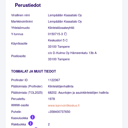
Perustiedot
Virallinen nimi
Lempäälän Kassatalo Oy
Markkinointinimi
Lempäälän Kassatalo Oy
Yhteisömuoto
Kiinteistöosakeyhtiö
Y-tunnus
0150715-3
Keskustori 5 C
Käyntiosoite
33100 Tampere
c/o D-Kulma Oy Hämeenkatu 13b A
Postiosoite
33100 Tampere
TOIMIALAT JA MUUT TIEDOT
Profinder ID
1122367
Päätoimiala (Profinder)
Kiinteistöjenhallinta
Päätoimiala (TOL2025)
68202. Asuntojen ja asuinkiinteistöjen hallinta
Perustettu
1978
WWW-osoite
www.isannointikeskus.fi
Puhelin
+358400737650
Kasvuluokka
Riskiluokka
2