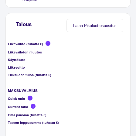
Talous
Lataa Pikaluottosuositus
Liikevaihto (tuhatta €)
Liikevaihdon muutos
Käyttökate
Liikevoitto
Tilikauden tulos (tuhatta €)
MAKSUVALMIUS
Quick ratio
Current ratio
Oma pääoma (tuhatta €)
Taseen loppusumma (tuhatta €)