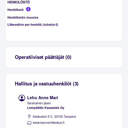
HENKILÖSTÖ
Henkilöstö
Henkilöstön muutos
Liikevaihto per henkilö (tuhatta €)
Operatiiviset päättäjät (0)
Hallitus ja vastuuhenkilöt (3)
Lehu Anne Mari
Varsinainen jäsen
Lempäälän Kassatalo Oy
Keskustori 5 C, 33100 Tampere
www.isannointikeskus.fi