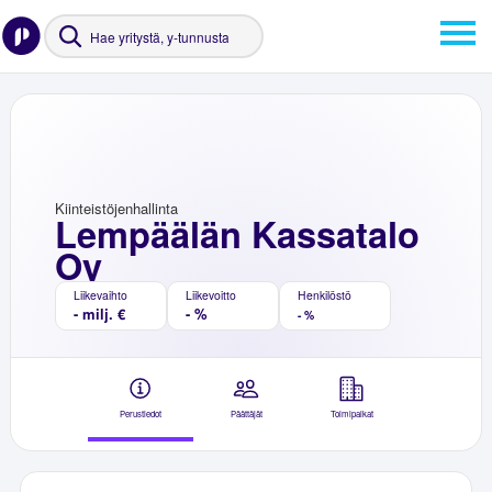
Kiinteistöjenhallinta
Lempäälän Kassatalo
Oy
Liikevaihto
Liikevoitto
Henkilöstö
- milj. €
- %
- %
Perustiedot
Päättäjät
Toimipaikat