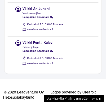
Välkki Ari Juhani
Varsinainen jäsen
Lempäälän Kassatalo Oy
Keskustori 5 C, 33100 Tampere
www.isannointikeskus.fi
Välkki Pentti Kalevi
Puheenjohtaja
Lempäälän Kassatalo Oy
Keskustori 5 C, 33100 Tampere
www.isannointikeskus.fi
© 2020 Leadventure Oy
Logos provided by Clearbit
Tietosuojakäytäntö
Ota yhteyttä Profinderin B2B myyntiin