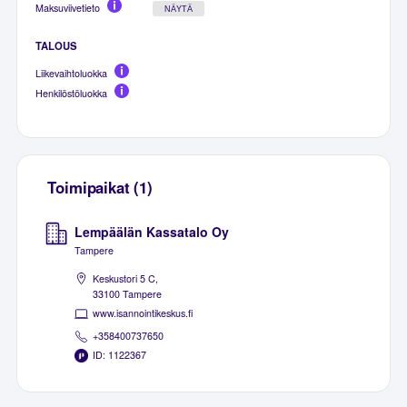
Maksuviivetieto
NÄYTÄ
TALOUS
Liikevaihtoluokka
Henkilöstöluokka
Toimipaikat (1)
Lempäälän Kassatalo Oy
Tampere
Keskustori 5 C,
33100 Tampere
www.isannointikeskus.fi
+358400737650
ID: 1122367