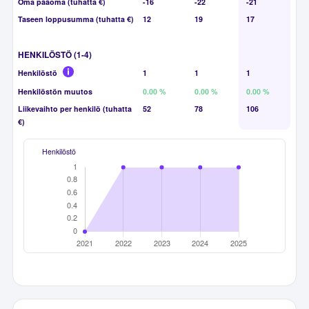
Oma pääoma (tuhatta €)
-16
-22
-21
Taseen loppusumma (tuhatta €)
12
19
17
HENKILÖSTÖ (1-4)
Henkilöstö
1
1
1
Henkilöstön muutos
0.00 %
0.00 %
0.00 %
Liikevaihto per henkilö (tuhatta
52
78
106
€)
Henkilöstö