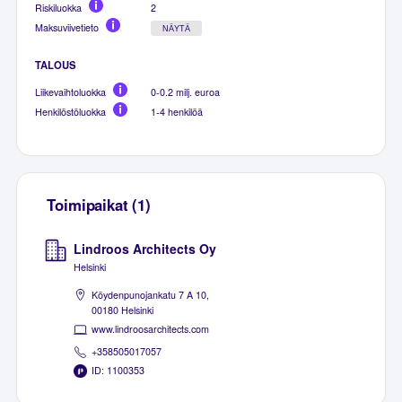
Riskiluokka
2
Maksuviivetieto
NÄYTÄ
TALOUS
Liikevaihtoluokka
0-0.2 milj. euroa
Henkilöstöluokka
1-4 henkilöä
Toimipaikat (1)
Lindroos Architects Oy
Helsinki
Köydenpunojankatu 7 A 10,
00180 Helsinki
www.lindroosarchitects.com
+358505017057
ID: 1100353