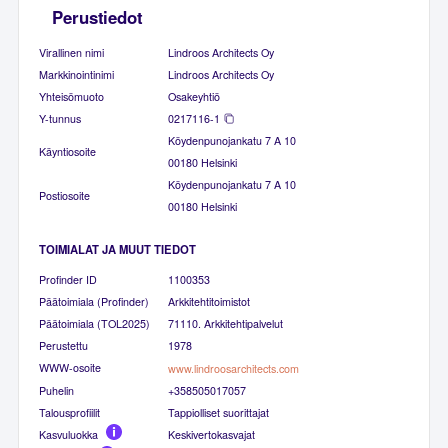
Perustiedot
Virallinen nimi
Lindroos Architects Oy
Markkinointinimi
Lindroos Architects Oy
Yhteisömuoto
Osakeyhtiö
Y-tunnus
0217116-1
Köydenpunojankatu 7 A 10
Käyntiosoite
00180 Helsinki
Köydenpunojankatu 7 A 10
Postiosoite
00180 Helsinki
TOIMIALAT JA MUUT TIEDOT
Profinder ID
1100353
Päätoimiala (Profinder)
Arkkitehtitoimistot
Päätoimiala (TOL2025)
71110. Arkkitehtipalvelut
Perustettu
1978
WWW-osoite
www.lindroosarchitects.com
Puhelin
+358505017057
Talousprofiilit
Tappiolliset suorittajat
Kasvuluokka
Keskivertokasvajat