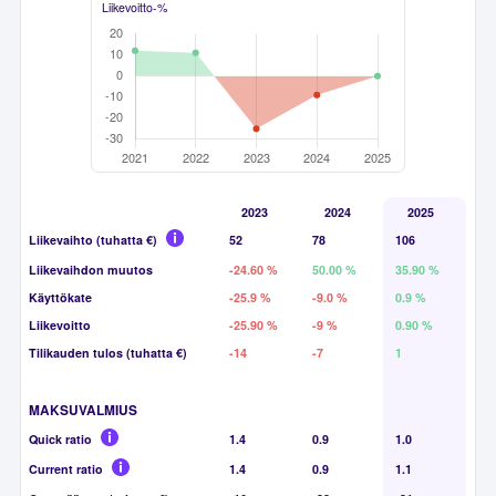
Liikevoitto-%
2023
2024
2025
Liikevaihto (tuhatta €)
52
78
106
Liikevaihdon muutos
-24.60 %
50.00 %
35.90 %
Käyttökate
-25.9 %
-9.0 %
0.9 %
Liikevoitto
-25.90 %
-9 %
0.90 %
Tilikauden tulos (tuhatta €)
-14
-7
1
MAKSUVALMIUS
Quick ratio
1.4
0.9
1.0
Current ratio
1.4
0.9
1.1