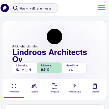
Arkkitehtitoimistot
Lindroos Architects
Oy
Liikevaihto
Liikevoitto
Henkilöstö
0,1 milj. €
0,9 %
1
0 %
Perustiedot
Päättäjät
Toimipaikat
Verkkolaskutus
Tilinpäätös