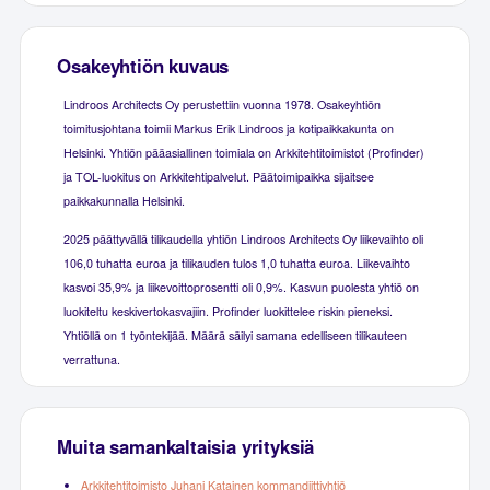
Osakeyhtiön kuvaus
Lindroos Architects Oy perustettiin vuonna 1978. Osakeyhtiön
toimitusjohtana toimii Markus Erik Lindroos ja kotipaikkakunta on
Helsinki. Yhtiön pääasiallinen toimiala on Arkkitehtitoimistot (Profinder)
ja TOL-luokitus on Arkkitehtipalvelut. Päätoimipaikka sijaitsee
paikkakunnalla Helsinki.
2025 päättyvällä tilikaudella yhtiön Lindroos Architects Oy liikevaihto oli
106,0 tuhatta euroa ja tilikauden tulos 1,0 tuhatta euroa. Liikevaihto
kasvoi 35,9% ja liikevoittoprosentti oli 0,9%. Kasvun puolesta yhtiö on
luokiteltu keskivertokasvajiin. Profinder luokittelee riskin pieneksi.
Yhtiöllä on 1 työntekijää. Määrä säilyi samana edelliseen tilikauteen
verrattuna.
Muita samankaltaisia yrityksiä
Arkkitehtitoimisto Juhani Katainen kommandiittiyhtiö