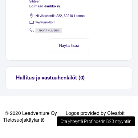
Sihteeri
Loimaan Jankko ry
Hirvikoskentie 222, 32210 Loimaa
www.jankko.fi
NÄYTÄ NUMERO
Näytä lisää
Hallitus ja vastuuhenkilöt (0)
© 2020 Leadventure Oy
Logos provided by Clearbit
Tietosuojakäytäntö
Ota yhteyttä Profinderin B2B myyntiin