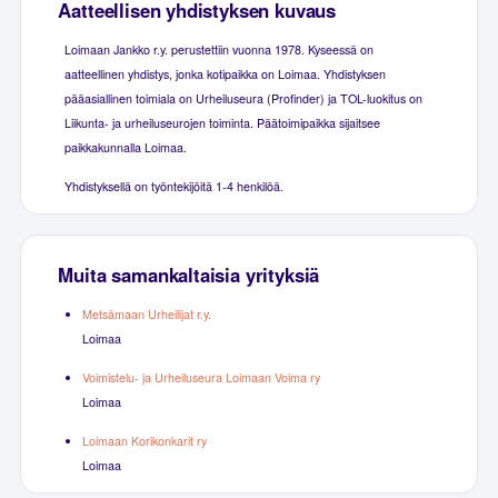
Aatteellisen yhdistyksen kuvaus
Loimaan Jankko r.y. perustettiin vuonna 1978. Kyseessä on
aatteellinen yhdistys, jonka kotipaikka on Loimaa. Yhdistyksen
pääasiallinen toimiala on Urheiluseura (Profinder) ja TOL-luokitus on
Liikunta- ja urheiluseurojen toiminta. Päätoimipaikka sijaitsee
paikkakunnalla Loimaa.
Yhdistyksellä on työntekijöitä 1-4 henkilöä.
Muita samankaltaisia yrityksiä
Metsämaan Urheilijat r.y.
Loimaa
Voimistelu- ja Urheiluseura Loimaan Voima ry
Loimaa
Loimaan Korikonkarit ry
Loimaa