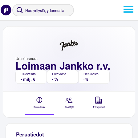
Urheiluseura
Loimaan Jankko r.y.
Liikevaihto
Liikevoitto
Henkilöstö
- milj. €
- %
- %
Perustiedot
Päättäjät
Toimipaikat
Perustiedot