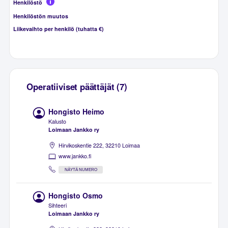
Henkilöstö
Henkilöstön muutos
Liikevaihto per henkilö (tuhatta €)
Operatiiviset päättäjät (7)
Hongisto Heimo
Kalusto
Loimaan Jankko ry
Hirvikoskentie 222, 32210 Loimaa
www.jankko.fi
NÄYTÄ NUMERO
Hongisto Osmo
Sihteeri
Loimaan Jankko ry