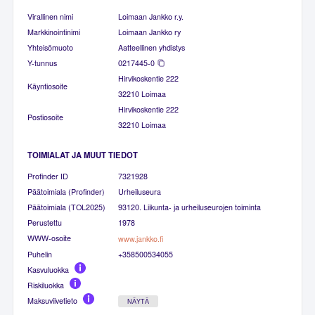
Virallinen nimi
Loimaan Jankko r.y.
Markkinointinimi
Loimaan Jankko ry
Yhteisömuoto
Aatteellinen yhdistys
Y-tunnus
0217445-0
Hirvikoskentie 222
Käyntiosoite
32210 Loimaa
Hirvikoskentie 222
Postiosoite
32210 Loimaa
TOIMIALAT JA MUUT TIEDOT
Profinder ID
7321928
Päätoimiala (Profinder)
Urheiluseura
Päätoimiala (TOL2025)
93120. Liikunta- ja urheiluseurojen toiminta
Perustettu
1978
WWW-osoite
www.jankko.fi
Puhelin
+358500534055
Kasvuluokka
Riskiluokka
Maksuviivetieto
NÄYTÄ