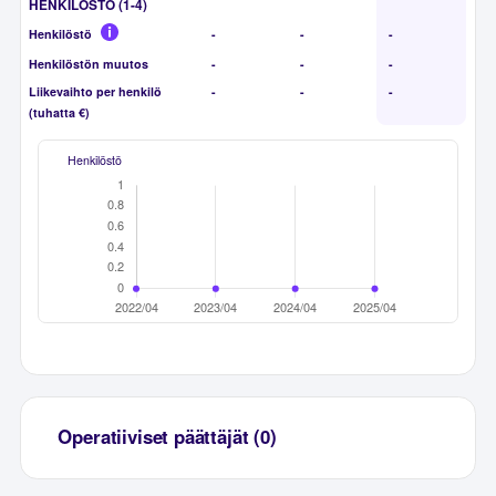
HENKILÖSTÖ (1-4)
Henkilöstö
-
-
-
Henkilöstön muutos
-
-
-
Liikevaihto per henkilö
-
-
-
(tuhatta €)
Henkilöstö
Operatiiviset päättäjät (0)