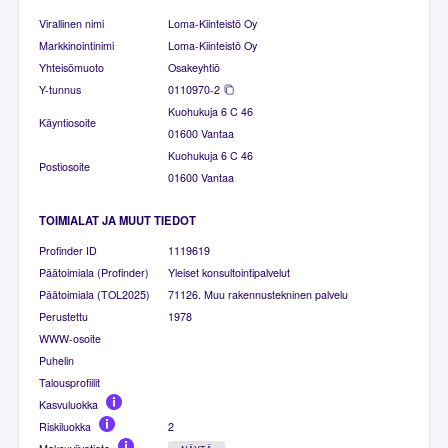
Virallinen nimi
Loma-Kiinteistö Oy
Markkinointinimi
Loma-Kiinteistö Oy
Yhteisömuoto
Osakeyhtiö
Y-tunnus
0110970-2
Kuohukuja 6 C 46
Käyntiosoite
01600 Vantaa
Kuohukuja 6 C 46
Postiosoite
01600 Vantaa
TOIMIALAT JA MUUT TIEDOT
Profinder ID
1119619
Päätoimiala (Profinder)
Yleiset konsultointipalvelut
Päätoimiala (TOL2025)
71126. Muu rakennustekninen palvelu
Perustettu
1978
WWW-osoite
Puhelin
Talousprofiilit
Kasvuluokka
Riskiluokka
2