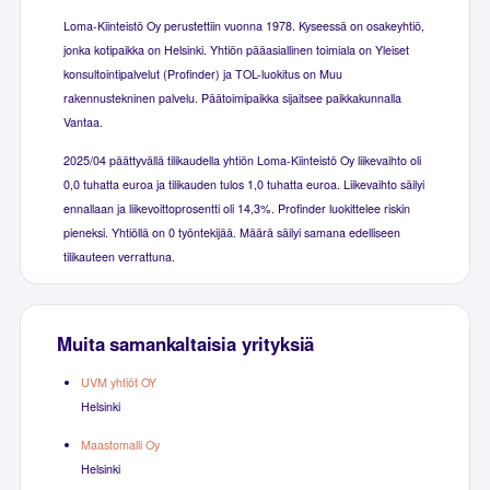
Loma-Kiinteistö Oy perustettiin vuonna 1978. Kyseessä on osakeyhtiö,
jonka kotipaikka on Helsinki. Yhtiön pääasiallinen toimiala on Yleiset
konsultointipalvelut (Profinder) ja TOL-luokitus on Muu
rakennustekninen palvelu. Päätoimipaikka sijaitsee paikkakunnalla
Vantaa.
2025/04 päättyvällä tilikaudella yhtiön Loma-Kiinteistö Oy liikevaihto oli
0,0 tuhatta euroa ja tilikauden tulos 1,0 tuhatta euroa. Liikevaihto säilyi
ennallaan ja liikevoittoprosentti oli 14,3%. Profinder luokittelee riskin
pieneksi. Yhtiöllä on 0 työntekijää. Määrä säilyi samana edelliseen
tilikauteen verrattuna.
Muita samankaltaisia yrityksiä
UVM yhtiöt OY
Helsinki
Maastomalli Oy
Helsinki