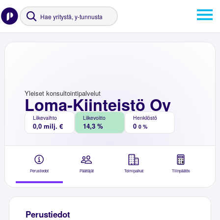
Yleiset konsultointipalvelut
Loma-Kiinteistö Oy
Liikevaihto
Liikevoitto
Henkilöstö
0,0 milj. €
14,3 %
0
0 %
Perustiedot
Päättäjät
Toimipaikat
Tilinpäätös
Perustiedot