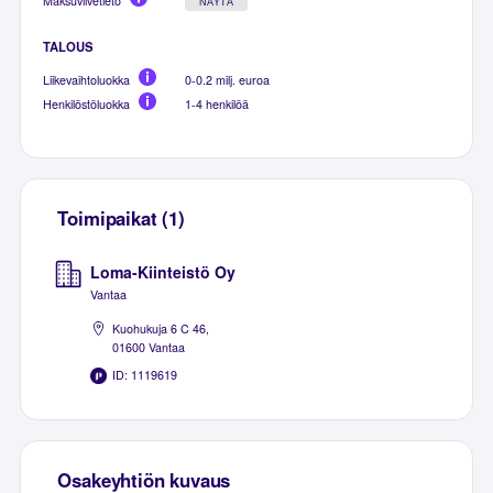
Maksuviivetieto
NÄYTÄ
TALOUS
Liikevaihtoluokka
0-0.2 milj. euroa
Henkilöstöluokka
1-4 henkilöä
Toimipaikat (1)
Loma-Kiinteistö Oy
Vantaa
Kuohukuja 6 C 46,
01600 Vantaa
ID: 1119619
Osakeyhtiön kuvaus