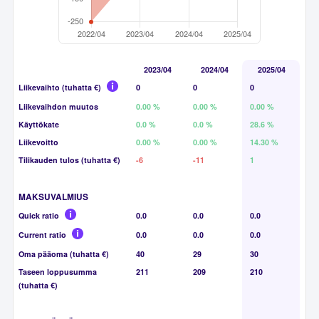
2023/04
2024/04
2025/04
Liikevaihto (tuhatta €)
0
0
0
Liikevaihdon muutos
0.00 %
0.00 %
0.00 %
Käyttökate
0.0 %
0.0 %
28.6 %
Liikevoitto
0.00 %
0.00 %
14.30 %
Tilikauden tulos (tuhatta €)
-6
-11
1
MAKSUVALMIUS
Quick ratio
0.0
0.0
0.0
Current ratio
0.0
0.0
0.0
Oma pääoma (tuhatta €)
40
29
30
Taseen loppusumma
211
209
210
(tuhatta €)