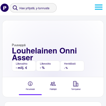
Puuseppä
Louhelainen Onni
Asser
Liikevaihto
Liikevoitto
Henkilöstö
- milj. €
- %
- %
Perustiedot
Päättäjät
Toimipaikat