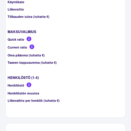
Käyttökate
Liikevoitto
Tilikauden tulos (tuhatta €)
MAKSUVALMIUS
Quick ratio
Current ratio
Oma pääoma (tuhatta €)
Taseen loppusumma (tuhatta €)
HENKILÖSTÖ (1-4)
Henkilöstö
Henkilöstön muutos
Liikevaihto per henkilö (tuhatta €)