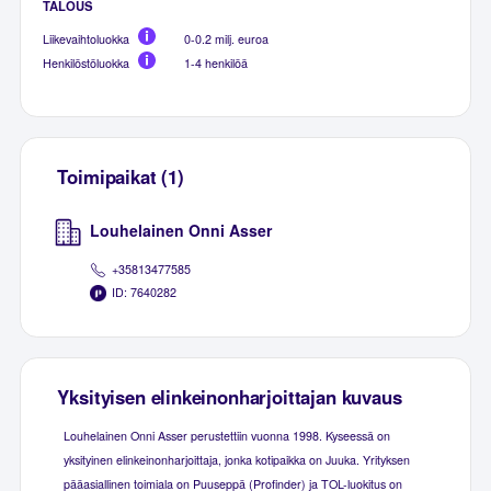
TALOUS
Liikevaihtoluokka
0-0.2 milj. euroa
Henkilöstöluokka
1-4 henkilöä
Toimipaikat (1)
Louhelainen Onni Asser
+35813477585
ID: 7640282
Yksityisen elinkeinonharjoittajan kuvaus
Louhelainen Onni Asser perustettiin vuonna 1998. Kyseessä on
yksityinen elinkeinonharjoittaja, jonka kotipaikka on Juuka. Yrityksen
pääasiallinen toimiala on Puuseppä (Profinder) ja TOL-luokitus on