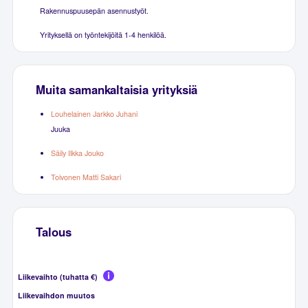
Rakennuspuusepän asennustyöt.
Yrityksellä on työntekijöitä 1-4 henkilöä.
Muita samankaltaisia yrityksiä
Louhelainen Jarkko Juhani
Juuka
Säily Ilkka Jouko
Toivonen Matti Sakari
Talous
Liikevaihto (tuhatta €)
Liikevaihdon muutos