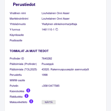
Perustiedot
Virallinen nimi
Louhelainen Onni Asser
Markkinointinimi
Louhelainen Onni Asser
Yhteisömuoto
Yksityinen elinkeinonharjoittaja
Y-tunnus
1461110-1
Käyntiosoite
Postiosoite
TOIMIALAT JA MUUT TIEDOT
Profinder ID
7640282
Päätoimiala (Profinder)
Puuseppä
Päätoimiala (TOL2025)
43320. Rakennuspuusepän asennustyöt
Perustettu
1998
WWW-osoite
Puhelin
+35813477585
Kasvuluokka
Riskiluokka
Maksuviivetieto
NÄYTÄ