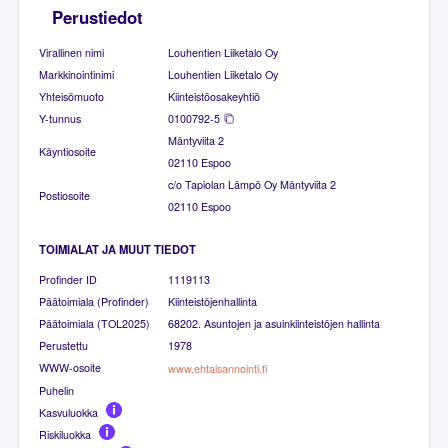
Perustiedot
Virallinen nimi
Louhentien Liiketalo Oy
Markkinointinimi
Louhentien Liiketalo Oy
Yhteisömuoto
Kiinteistöosakeyhtiö
Y-tunnus
0100792-5
Mäntyviita 2
Käyntiosoite
02110 Espoo
c/o Tapiolan Lämpö Oy Mäntyviita 2
Postiosoite
02110 Espoo
TOIMIALAT JA MUUT TIEDOT
Profinder ID
1119113
Päätoimiala (Profinder)
Kiinteistöjenhallinta
Päätoimiala (TOL2025)
68202. Asuntojen ja asuinkiinteistöjen hallinta
Perustettu
1978
WWW-osoite
www.ehtaisannointi.fi
Puhelin
Kasvuluokka
Riskiluokka