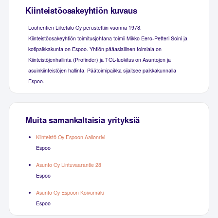
Kiinteistöosakeyhtiön kuvaus
Louhentien Liiketalo Oy perustettiin vuonna 1978.
Kiinteistöosakeyhtiön toimitusjohtana toimii Mikko Eero-Petteri Soini ja
kotipaikkakunta on Espoo. Yhtiön pääasiallinen toimiala on
Kiinteistöjenhallinta (Profinder) ja TOL-luokitus on Asuntojen ja
asuinkiinteistöjen hallinta. Päätoimipaikka sijaitsee paikkakunnalla
Espoo.
Muita samankaltaisia yrityksiä
Kiinteistö Oy Espoon Aallonrivi
Espoo
Asunto Oy Lintuvaarantie 28
Espoo
Asunto Oy Espoon Koivumäki
Espoo