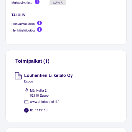
Maksuviivetieto
NÄYTÄ
TALOUS
Liikevaihtoluokka
Henkilöstöluokka
Toimipaikat (1)
Louhentien Liiketalo Oy
Espoo
Mäntyviita 2,
02110 Espoo
www.ehtaisannointi.fi
ID: 1119113