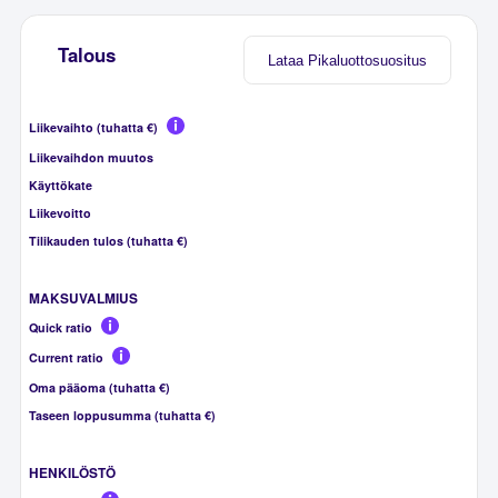
Talous
Lataa Pikaluottosuositus
Liikevaihto (tuhatta €)
Liikevaihdon muutos
Käyttökate
Liikevoitto
Tilikauden tulos (tuhatta €)
MAKSUVALMIUS
Quick ratio
Current ratio
Oma pääoma (tuhatta €)
Taseen loppusumma (tuhatta €)
HENKILÖSTÖ