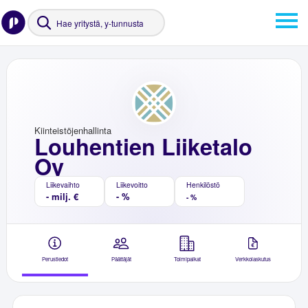
Kiinteistöjenhallinta
Louhentien Liiketalo
Oy
Liikevaihto
Liikevoitto
Henkilöstö
- milj. €
- %
- %
Perustiedot
Päättäjät
Toimipaikat
Verkkolaskutus