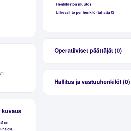
Henkilöstön muutos
Liikevaihto per henkilö (tuhatta €)
Operatiiviset päättäjät (0)
74
Hallitus ja vastuuhenkilöt (0)
n kuvaus
ssä on
auhajoki.