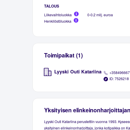
TALOUS
Liikevaihtoluokka
0-0.2 milj. euroa
Henkilöstöluokka
Toimipaikat (1)
Lyyski Outi Katariina
+358496667
ID: 7526218
Yksityisen elinkeinonharjoittaja
Lyyski Outi Katariina perustettiin vuonna 1993. Kysee
yksityinen elinkeinonharjoittaja, jonka kotipaikka on K