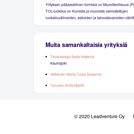
Yrityksen pääasiallinen toimiala on Muoviteollisuus (Pr
TOL-luokitus on Kumista ja muovista valmistettujen
ruokailuvälineiden, astioiden ja taloustavaroiden vähi
Muita samankaltaisia yrityksiä
Tavarasoppi Seija Hakkola
Kauhajoki
Vettainen Maria Tuula Susanna
Turunen Anita Markit
© 2020 Leadventure Oy