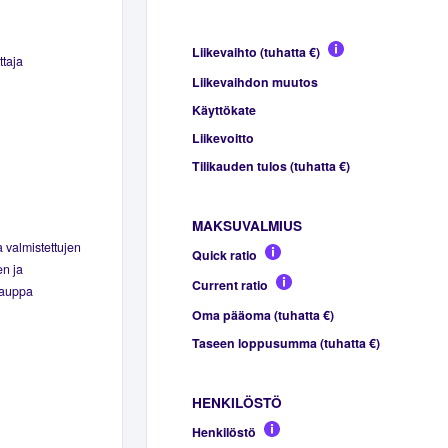
Liikevaihto (tuhatta €)
ttaja
Liikevaihdon muutos
Käyttökate
Liikevoitto
Tilikauden tulos (tuhatta €)
MAKSUVALMIUS
 valmistettujen
Quick ratio
en ja
Current ratio
kauppa
Oma pääoma (tuhatta €)
Taseen loppusumma (tuhatta €)
HENKILÖSTÖ
Henkilöstö