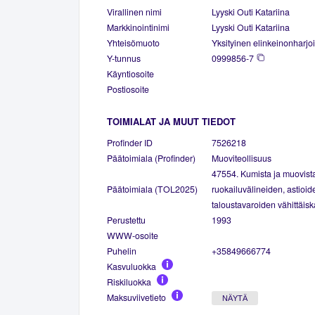
Virallinen nimi
Lyyski Outi Katariina
Markkinointinimi
Lyyski Outi Katariina
Yhteisömuoto
Yksityinen elinkeinonharjoi
Y-tunnus
0999856-7
Käyntiosoite
Postiosoite
TOIMIALAT JA MUUT TIEDOT
Profinder ID
7526218
Päätoimiala (Profinder)
Muoviteollisuus
47554. Kumista ja muovista
Päätoimiala (TOL2025)
ruokailuvälineiden, astioid
taloustavaroiden vähittäis
Perustettu
1993
WWW-osoite
Puhelin
+35849666774
Kasvuluokka
Riskiluokka
Maksuviivetieto
NÄYTÄ