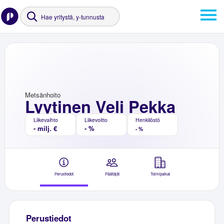
Metsänhoito
Lyytinen Veli Pekka
Liikevaihto
Liikevoitto
Henkilöstö
- milj. €
- %
- %
Perustiedot
Päättäjät
Toimipaikat
Perustiedot