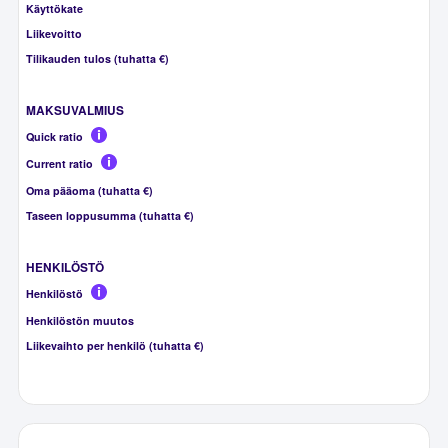
Käyttökate
Liikevoitto
Tilikauden tulos (tuhatta €)
MAKSUVALMIUS
Quick ratio
Current ratio
Oma pääoma (tuhatta €)
Taseen loppusumma (tuhatta €)
HENKILÖSTÖ
Henkilöstö
Henkilöstön muutos
Liikevaihto per henkilö (tuhatta €)