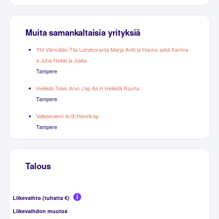
Muita samankaltaisia yrityksiä
Yht Värmälän Tila Lahdenranta Marja Antti ja Hanna sekä Karima
a Juha Heikki ja Jukka
Tampere
Heikkilä Toivo Arvo J kp As.H Heikkilä Rauha
Tampere
Valkeeniemi Antti Henrik kp
Tampere
Talous
Liikevaihto (tuhatta €)
Liikevaihdon muutos