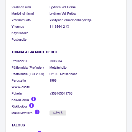
Virallinen nimi
Lyytinen Veli Pekka
Markkinointinimi
Lyytinen Veli Pekka
Yhteisömuoto
Yksityinen elinkeinonharjoittaja
Y-tunnus
1116864-2
Käyntiosoite
Postiosoite
TOIMIALAT JA MUUT TIEDOT
Profinder ID
7538834
Päätoimiala (Profinder)
Metsänhoito
Päätoimiala (TOL2025)
02100. Metsänhoito
Perustettu
1998
WWW-osoite
Puhelin
+358405541703
Kasvuluokka
Riskiluokka
Maksuviivetieto
NÄYTÄ
TALOUS