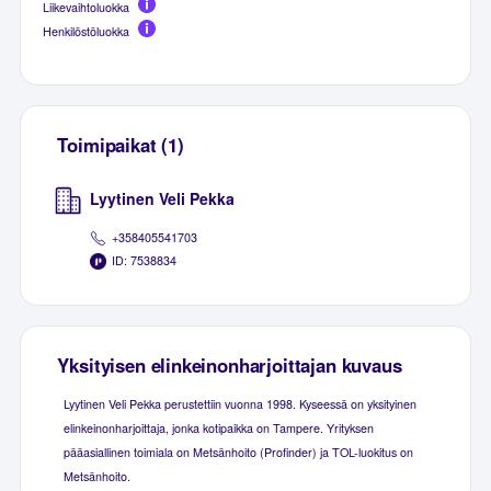
Liikevaihtoluokka
Henkilöstöluokka
Toimipaikat (1)
Lyytinen Veli Pekka
+358405541703
ID: 7538834
Yksityisen elinkeinonharjoittajan kuvaus
Lyytinen Veli Pekka perustettiin vuonna 1998. Kyseessä on yksityinen
elinkeinonharjoittaja, jonka kotipaikka on Tampere. Yrityksen
pääasiallinen toimiala on Metsänhoito (Profinder) ja TOL-luokitus on
Metsänhoito.