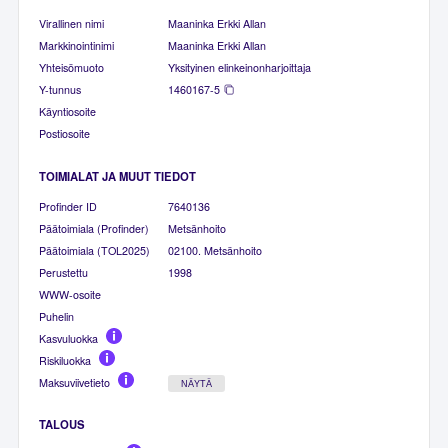
Virallinen nimi
Maaninka Erkki Allan
Markkinointinimi
Maaninka Erkki Allan
Yhteisömuoto
Yksityinen elinkeinonharjoittaja
Y-tunnus
1460167-5
Käyntiosoite
Postiosoite
TOIMIALAT JA MUUT TIEDOT
Profinder ID
7640136
Päätoimiala (Profinder)
Metsänhoito
Päätoimiala (TOL2025)
02100. Metsänhoito
Perustettu
1998
WWW-osoite
Puhelin
Kasvuluokka
Riskiluokka
Maksuviivetieto
NÄYTÄ
TALOUS