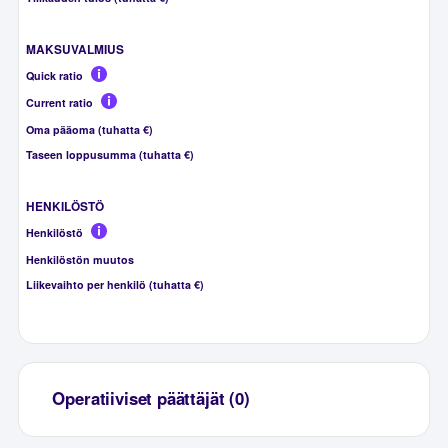
MAKSUVALMIUS
Quick ratio
Current ratio
Oma pääoma (tuhatta €)
Taseen loppusumma (tuhatta €)
HENKILÖSTÖ
Henkilöstö
Henkilöstön muutos
Liikevaihto per henkilö (tuhatta €)
Operatiiviset päättäjät (0)