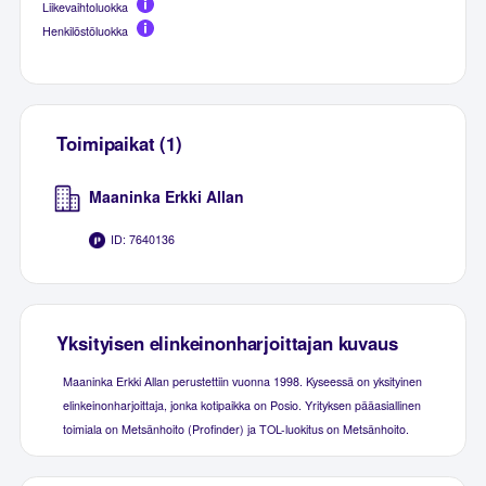
Liikevaihtoluokka
Henkilöstöluokka
Toimipaikat (1)
Maaninka Erkki Allan
ID: 7640136
Yksityisen elinkeinonharjoittajan kuvaus
Maaninka Erkki Allan perustettiin vuonna 1998. Kyseessä on yksityinen
elinkeinonharjoittaja, jonka kotipaikka on Posio. Yrityksen pääasiallinen
toimiala on Metsänhoito (Profinder) ja TOL-luokitus on Metsänhoito.