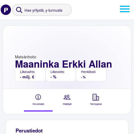
Metsänhoito
Maaninka Erkki Allan
Liikevaihto
Liikevoitto
Henkilöstö
- milj. €
- %
- %
Perustiedot
Päättäjät
Toimipaikat
Perustiedot