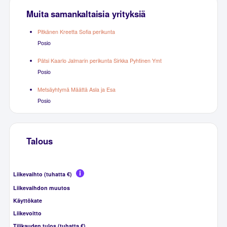
Muita samankaltaisia yrityksiä
Pitkänen Kreetta Sofia perikunta
Posio
Pätsi Kaarlo Jalmarin perikunta Sirkka Pyhtinen Ymt
Posio
Metsäyhtymä Määttä Asla ja Esa
Posio
Talous
Liikevaihto (tuhatta €)
Liikevaihdon muutos
Käyttökate
Liikevoitto
Tilikauden tulos (tuhatta €)