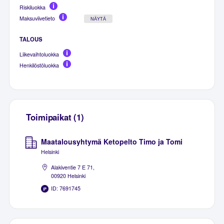
Riskiluokka
Maksuviivetieto
NÄYTÄ
TALOUS
Liikevaihtoluokka
Henkilöstöluokka
Toimipaikat (1)
Maatalousyhtymä Ketopelto Timo ja Tomi
Helsinki
Alakiventie 7 E 71,
00920 Helsinki
ID: 7691745