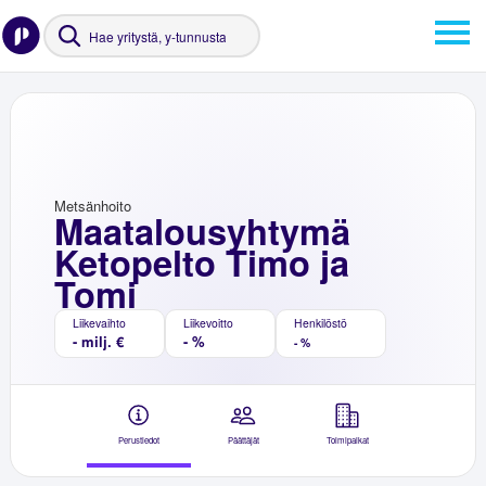
Metsänhoito
Maatalousyhtymä
Ketopelto Timo ja
Tomi
Liikevaihto
Liikevoitto
Henkilöstö
- milj. €
- %
- %
Perustiedot
Päättäjät
Toimipaikat