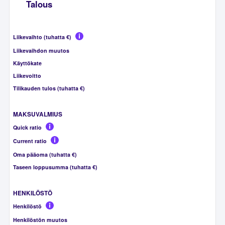
Talous
Liikevaihto (tuhatta €)
Liikevaihdon muutos
Käyttökate
Liikevoitto
Tilikauden tulos (tuhatta €)
MAKSUVALMIUS
Quick ratio
Current ratio
Oma pääoma (tuhatta €)
Taseen loppusumma (tuhatta €)
HENKILÖSTÖ
Henkilöstö
Henkilöstön muutos