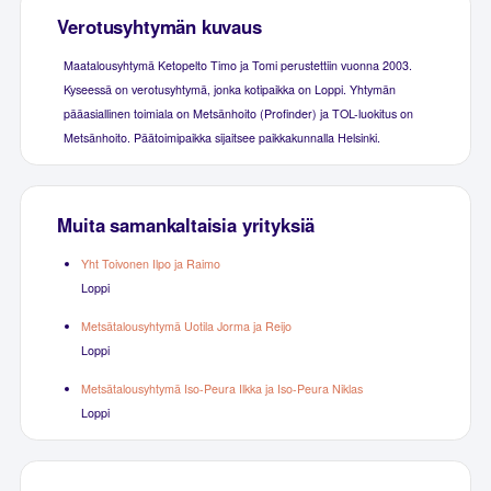
Verotusyhtymän kuvaus
Maatalousyhtymä Ketopelto Timo ja Tomi perustettiin vuonna 2003.
Kyseessä on verotusyhtymä, jonka kotipaikka on Loppi. Yhtymän
pääasiallinen toimiala on Metsänhoito (Profinder) ja TOL-luokitus on
Metsänhoito. Päätoimipaikka sijaitsee paikkakunnalla Helsinki.
Muita samankaltaisia yrityksiä
Yht Toivonen Ilpo ja Raimo
Loppi
Metsätalousyhtymä Uotila Jorma ja Reijo
Loppi
Metsätalousyhtymä Iso-Peura Ilkka ja Iso-Peura Niklas
Loppi