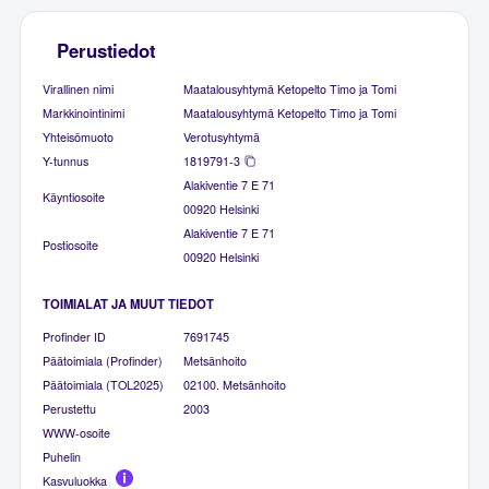
Perustiedot
Virallinen nimi
Maatalousyhtymä Ketopelto Timo ja Tomi
Markkinointinimi
Maatalousyhtymä Ketopelto Timo ja Tomi
Yhteisömuoto
Verotusyhtymä
Y-tunnus
1819791-3
Alakiventie 7 E 71
Käyntiosoite
00920 Helsinki
Alakiventie 7 E 71
Postiosoite
00920 Helsinki
TOIMIALAT JA MUUT TIEDOT
Profinder ID
7691745
Päätoimiala (Profinder)
Metsänhoito
Päätoimiala (TOL2025)
02100. Metsänhoito
Perustettu
2003
WWW-osoite
Puhelin
Kasvuluokka