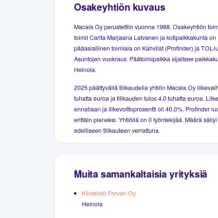
Osakeyhtiön kuvaus
Macala Oy perustettiin vuonna 1988. Osakeyhtiön toim
toimii Carita Marjaana Latvanen ja kotipaikkakunta on
pääasiallinen toimiala on Kahvilat (Profinder) ja TOL-l
Asuntojen vuokraus. Päätoimipaikka sijaitsee paikkak
Heinola.
2025 päättyvällä tilikaudella yhtiön Macala Oy liikevaih
tuhatta euroa ja tilikauden tulos 4,0 tuhatta euroa. Liike
ennallaan ja liikevoittoprosentti oli 40,0%. Profinder luo
erittäin pieneksi. Yhtiöllä on 0 työntekijää. Määrä säil
edelliseen tilikauteen verrattuna.
Muita samankaltaisia yrityksiä
Kiinteistö Porvari Oy
Heinola