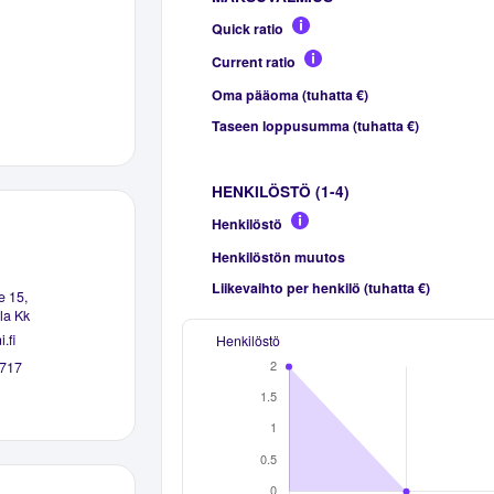
Quick ratio
Current ratio
Oma pääoma (tuhatta €)
Taseen loppusumma (tuhatta €)
HENKILÖSTÖ (1-4)
Henkilöstö
Henkilöstön muutos
Liikevaihto per henkilö (tuhatta €)
e 15,
la Kk
.fi
Henkilöstö
717