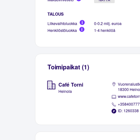
TALOUS
Liikevaihtoluokka
0-0.2 milj. euroa
Henkilöstöluokka
1-4 henkilöä
Toimipaikat (1)
Café Torni
Vuorenalusti
18300 Heino
Heinola
www.cafetorni
+358400777
ID: 1260338