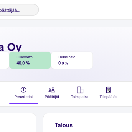
a Oy
Liikevoitto
Henkilöstö
40,0 %
0
0 %
Perustiedot
Päättäjät
Toimipaikat
Tilinpäätös
Talous