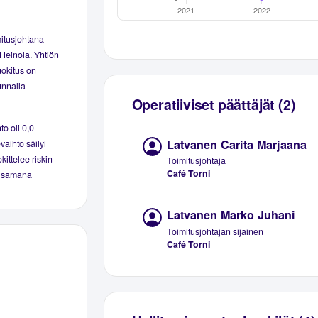
itusjohtana
 Heinola. Yhtiön
uokitus on
unnalla
Operatiiviset päättäjät (2)
to oli 0,0
Latvanen Carita Marjaana
vaihto säilyi
kittelee riskin
Toimitusjohtaja
Café Torni
yi samana
Latvanen Marko Juhani
Toimitusjohtajan sijainen
Café Torni