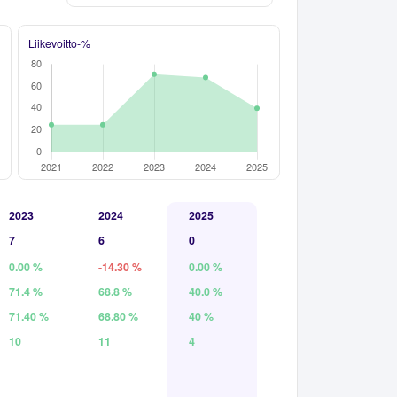
Liikevoitto-%
2023
2024
2025
7
6
0
0.00 %
-14.30 %
0.00 %
71.4 %
68.8 %
40.0 %
71.40 %
68.80 %
40 %
10
11
4