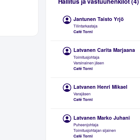
Hallitus ja vastuuhenkilöt (4)
Jantunen Taisto Yrjö
Tilintarkastaja
Café Torni
Latvanen Carita Marjaana
Toimitusjohtaja
Varsinainen jäsen
Café Torni
Latvanen Henri Mikael
Varajäsen
Café Torni
Latvanen Marko Juhani
Puheenjohtaja
Toimitusjohtajan sijainen
Café Torni