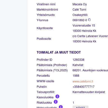
Virallinen nimi
Macala Oy
Markkinointinimi
Café Torni
Yhteisömuoto
Osakeyhtiö
Y-tunnus
0691892-0
Vuorenalustie 15
Käyntiosoite
18300 Heinola Kk
c/o Carita Latvanen Vuoren
Postiosoite
18300 Heinola Kk
TOIMIALAT JA MUUT TIEDOT
Profinder ID
1260338
Päätoimiala (Profinder)
Kahvilat
Päätoimiala (TOL2025)
68201. Asuntojen vuokrau
Perustettu
1988
WWW-osoite
www.cafetorni.fi
Puhelin
+358400777717
Talousprofiilit
Kannattavuuden kivijalat
Kasvuluokka
Riskiluokka
1
Maksuviivetieto
NÄYTÄ