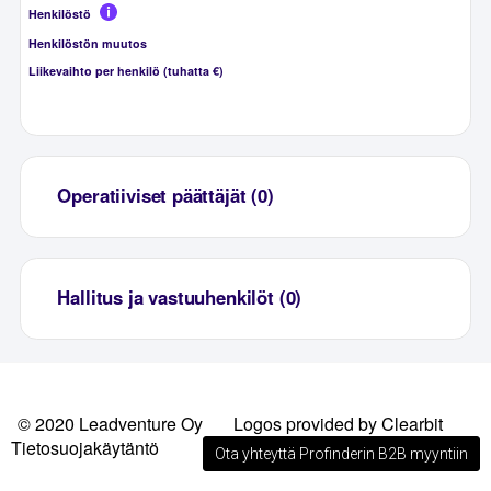
Henkilöstö
Henkilöstön muutos
Liikevaihto per henkilö (tuhatta €)
Operatiiviset päättäjät (0)
Hallitus ja vastuuhenkilöt (0)
© 2020 Leadventure Oy
Logos provided by Clearbit
Tietosuojakäytäntö
Ota yhteyttä Profinderin B2B myyntiin