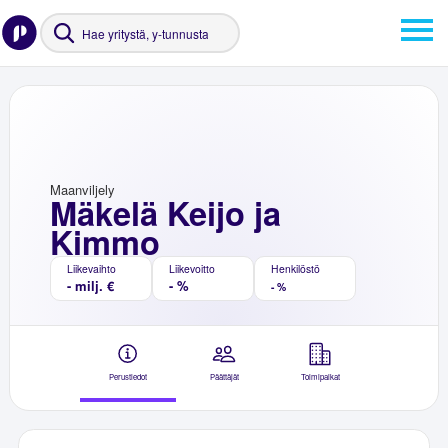
Maanviljely
Mäkelä Keijo ja
Kimmo
Liikevaihto
Liikevoitto
Henkilöstö
- milj. €
- %
- %
Perustiedot
Päättäjät
Toimipaikat