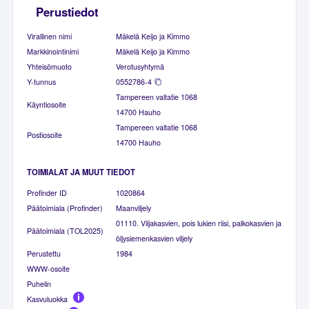
Perustiedot
Virallinen nimi
Mäkelä Keijo ja Kimmo
Markkinointinimi
Mäkelä Keijo ja Kimmo
Yhteisömuoto
Verotusyhtymä
Y-tunnus
0552786-4
Tampereen valtatie 1068
Käyntiosoite
14700 Hauho
Tampereen valtatie 1068
Postiosoite
14700 Hauho
TOIMIALAT JA MUUT TIEDOT
Profinder ID
1020864
Päätoimiala (Profinder)
Maanviljely
01110. Viljakasvien, pois lukien riisi, palkokasvien ja
Päätoimiala (TOL2025)
öljysiemenkasvien viljely
Perustettu
1984
WWW-osoite
Puhelin
Kasvuluokka