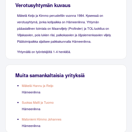
Verotusyhtymän kuvaus
Mäkelä Keijo ja Kimmo perustettiin vuonna 1984. Kyseessä on
verotusyhtymä, jonka kotipaikka on Hämeenlinna. Yhtymän
pääasiallinen toimiala on Maanviljely (Profinder) ja TOL-luokitus on
Viljakasvien, pois lukien riisi, palkokasvien ja öljysiemenkasvien viljely.
Päätoimipaikka sijaitsee paikkakunnalla Hämeenlinna.
Yhtymällä on työntekijöitä 1-4 henkilöä.
Muita samankaltaisia yrityksiä
Mäkelä Hannu ja Reijo
Hämeenlinna
Suokas Matti ja Tuomo
Hämeenlinna
Matoniemi Kimmo Johannes
Hämeenlinna