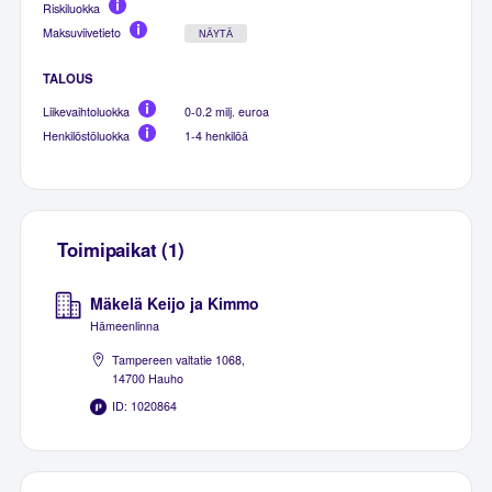
Riskiluokka
Maksuviivetieto
NÄYTÄ
TALOUS
Liikevaihtoluokka
0-0.2 milj. euroa
Henkilöstöluokka
1-4 henkilöä
Toimipaikat (1)
Mäkelä Keijo ja Kimmo
Hämeenlinna
Tampereen valtatie 1068,
14700 Hauho
ID: 1020864