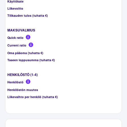
Käyttökate
Liikevoitto
Tilikauden tulos (tuhatta €)
MAKSUVALMIUS
Quick ratio
Current ratio
Oma pääoma (tuhatta €)
Taseen loppusumma (tuhatta €)
HENKILÖSTÖ (1-4)
Henkilöstö
Henkilöstön muutos
Liikevaihto per henkilö (tuhatta €)