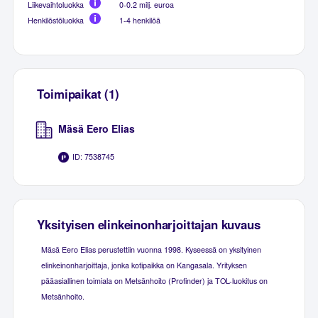
Liikevaihtoluokka
0-0.2 milj. euroa
Henkilöstöluokka
1-4 henkilöä
Toimipaikat (1)
Mäsä Eero Elias
ID: 7538745
Yksityisen elinkeinonharjoittajan kuvaus
Mäsä Eero Elias perustettiin vuonna 1998. Kyseessä on yksityinen
elinkeinonharjoittaja, jonka kotipaikka on Kangasala. Yrityksen
pääasiallinen toimiala on Metsänhoito (Profinder) ja TOL-luokitus on
Metsänhoito.