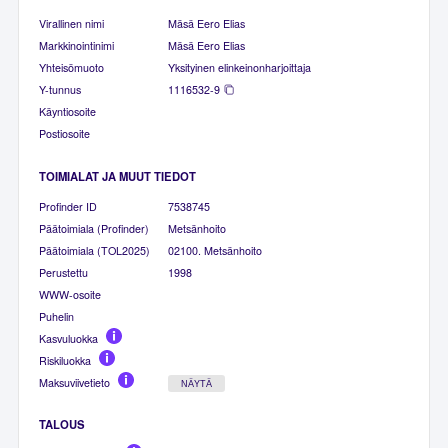
Virallinen nimi
Mäsä Eero Elias
Markkinointinimi
Mäsä Eero Elias
Yhteisömuoto
Yksityinen elinkeinonharjoittaja
Y-tunnus
1116532-9
Käyntiosoite
Postiosoite
TOIMIALAT JA MUUT TIEDOT
Profinder ID
7538745
Päätoimiala (Profinder)
Metsänhoito
Päätoimiala (TOL2025)
02100. Metsänhoito
Perustettu
1998
WWW-osoite
Puhelin
Kasvuluokka
Riskiluokka
Maksuviivetieto
NÄYTÄ
TALOUS