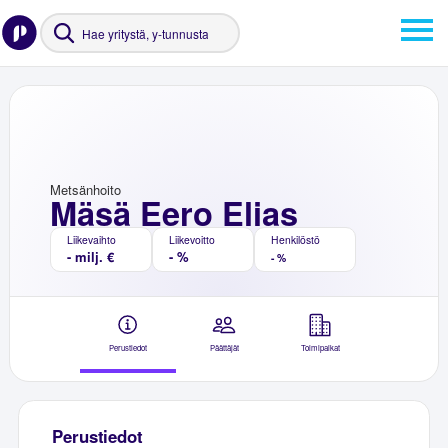
Metsänhoito
Mäsä Eero Elias
Liikevaihto
Liikevoitto
Henkilöstö
- milj. €
- %
- %
Perustiedot
Päättäjät
Toimipaikat
Perustiedot